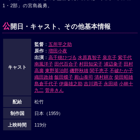
1・2部」の宮島義勇。
て暮した。たのみの弟が栄養失調から腸結核になった。彼は
姉に苦労させたくないと自殺してしまう。つるは昔せわにな
った一力の女将を頼って、また諏訪へ行った。本山は市会議
公
開日・キャスト、その他基本情報
員になっていた。妻があったが、つるにはそれでもよかっ
た。が、彼の妹民子の頼みで、つるはすべてをあきらめ、天
監督
：
五所平之助
満里のいる町へいった。酒におぼれる日が続いた。真昼間か
原作
：
増田小夜
ら酔って暴れたとき、百姓の東作から思い切りなぐられた。
出演
：
高千穂ひづる
水原真智子
泉京子
紫千代
それがつるを目覚めさせた。一日一日を人間らしく生きよ
南風洋子
田代百合子
村田知栄子
浦辺粂子
田村
う。本山が力になりたいとたずねてきた。つるは自分一人で
キャスト
高廣
東野英治郎
磯野秋雄
関千恵子
不破たか子
生きていけるといった。本山と峠で別れた帰途、つるは東作
織田政雄
飯田蝶子
殿山泰司
清村耕次
柴田昭雄
が麦ふみをしているのを見た。彼女ははだしになって麦ふみ
島倉千代子
伊藤雄之助
吉川満子
永田靖
小林十
を始めた。
九二
菅井きん
配給
松竹
制作国
日本（1959）
上映時間
119分