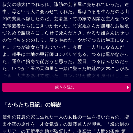
叔父の勘太につれられ、諏訪の芸者屋に売られていった。途
中、母という人に会わせてくれた。母はつるを生んだのち山
間の貧農へ嫁したのだ。芸者屋・竹の家で因業な主人せつや
先輩芸者たちにこきつかわれた。竹実姐さんが無理なお座敷
づとめで腹膜をこじらせて死んだとき、かるた姐さんはせつ
の仕打ちをののしり、店をやめた。やがてつるは半玉になっ
た。せつが彼女を呼んでいった。今夜、一人前になるんだ
よ。相手は土地の興行師ロンパリである。つるは驚かなかっ
た。運命に捨身で従おうと思った。翌日、つるはみじめだっ
た。いつか半玉の天満里と一緒に登った城趾の大木にしがみ
つき、大声をあげて泣いた。ロンパリが彼女を身うけし、三
号にした。毎日、ぼんやり暮した。戦争が激しくなり、つる
続きを読む
は軍需工場につとめた。女工たちは彼女に冷たかった。その
鼻をあかそうと、人気のある青年将校本山に近づいた。それ
が、いつか恋していた。生れて初めての恋。だが、本山は戦
「からたち日記」の解説
地に発った。つるはさえぎるロンパリをふりきり、駅へ走っ
信州の貧農の家に生れた一人の女性の一生を描いたもの。増
たが、遅かった。ロンパリをしくじってはこの土地にいられ
田小夜の原作を「才女気質」の新藤兼人が脚色、「蟻の街の
ない。つるは弟の忠夫をつれ、千葉のかるた姐さんをたずね
マリア」の五所平之助が監督した。撮影は「人間の条件 第
た。戦災、敗戦、生活苦が待っていた。ヤミの石鹸売りをし