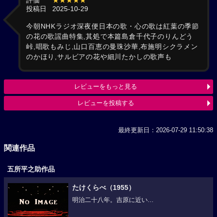
評価
★★★★★
投稿日
2025-10-29
今朝NHKラジオ深夜便日本の歌・心の歌は紅葉の季節
の花の歌謡曲特集,其処で本篇島倉千代子のりんどう
峠,唱歌もみじ,山口百恵の曼珠沙華,布施明シクラメン
のかほり,サルビアの花や細川たかしの歌声も
レビューをもっと見る
レビューを投稿する
最終更新日：2026-07-29 11:50:38
関連作品
五所平之助作品
たけくらべ（1955）
明治二十八年。吉原に近い...