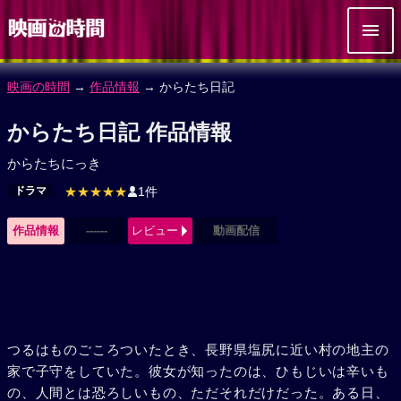
映画の時間
→
作品情報
→ からたち日記
からたち日記 作品情報
からたちにっき
ドラマ
★★★★★
1件
作品情報
------
レビュー
動画配信
つるはものごころついたとき、長野県塩尻に近い村の地主の
家で子守をしていた。彼女が知ったのは、ひもじいは辛いも
の、人間とは恐ろしいもの、ただそれだけだった。ある日、