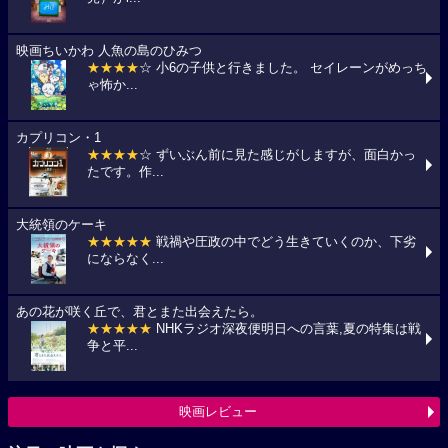
映画ちいかわ 人魚の島のひみつ
★★★★
☆ 小6の子供と行きました。 セイレーンがめっち
ゃ怖か...
カプリコン・1
★★★★
☆ ずいぶん前に見た感じがしますが、面白かっ
たです。作...
大統領のケーキ
★★★★★
戦禍や圧政の中でどう生きていくのか、下劣
にならなく...
あの花が咲く丘で、君とまた出会えたら。
★★★★★
NHKラジオ深夜便明日への言葉,夏の特集は戦
争と平...
映画レビュー