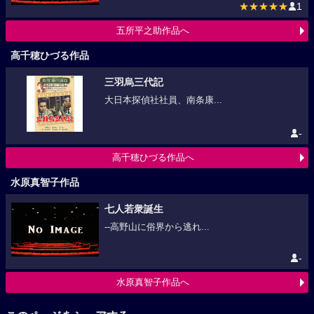
★★★★★
1
五所平之助作品へ
高千穂ひづる作品
三羽烏三代記
大日本探偵社社員、南条康...
-
高千穂ひづる作品へ
水原真智子作品
七人若衆誕生
--高野山に俗界から逃れ...
-
水原真智子作品へ