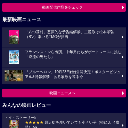
動画配信作品をチェック
最新映画ニュース
「八つ墓村」悪夢的な予告編解禁、主題歌は松本孝弘
（B’z）率いるTMGが担当
フランシス・ンら出演。中年男たちがボートレースに挑む
「逆流の男たち」
『ブルーヘロン』10月23日(金)公開決定！ポスタービジュ
アル&特報解禁―ある家族を巡る今...
映画ニュースへ
みんなの映画レビュー
トイ・ストーリー5
★★★★★
最近街を歩いていても小さい子（特に3、4歳
児）がi...