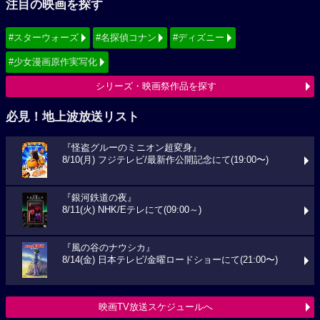
注目の映画を探す
#スターウォーズ
#名探偵コナン
#ディズニー
#少女漫画原作実写化
シリーズ・映画祭作品を探す
必見！地上波放送リスト
『怪盗グルーのミニオン超変身』
8/10(月) フジテレビ/最新作公開記念にて(19:00〜)
『銀河鉄道の夜』
8/11(火) NHK/Eテレにて(09:00～)
『風の谷のナウシカ』
8/14(金) 日本テレビ/金曜ロードショーにて(21:00〜)
映画TV放送スケジュールへ