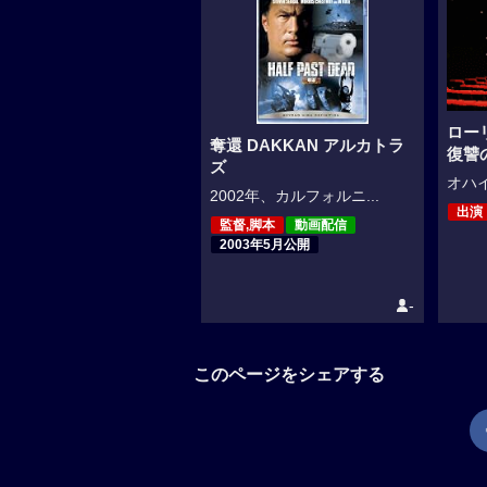
ロー
奪還 DAKKAN アルカトラ
復讐
ズ
オハイ
2002年、カルフォルニ...
出演
監督,脚本
動画配信
2003年5月公開
-
このページをシェアする