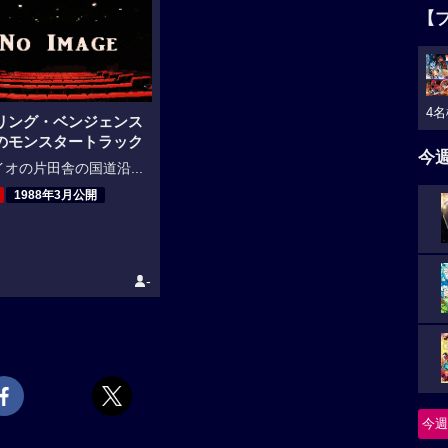
【
4名
リング・ベンジェンス
のモンスタートラック
今
オの片田舎の国道沿...
1988年3月公開
-
今週