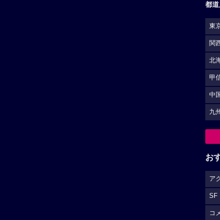
都道
東
関
北
甲
中
九
お
ア
SF
コ