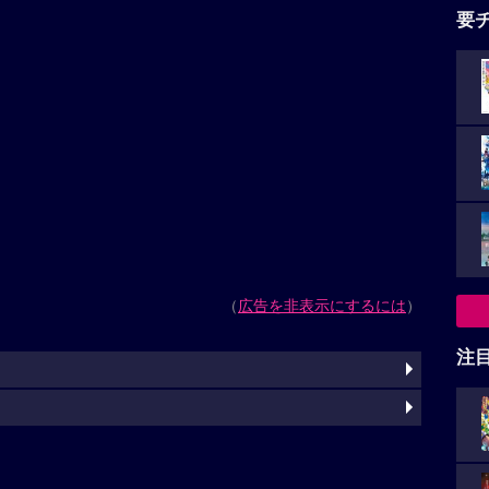
要
（
広告を非表示にするには
）
注