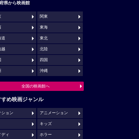
府県から映画館
京
関東
西
東海
海道
東北
信越
北陸
国
四国
州
沖縄
全国の映画館へ
すすめ映画ジャンル
クション
アニメーション
キッズ
メディ
ホラー