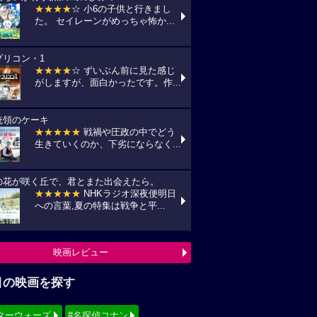
★★★★
☆ 小6の子供と行きまし
た。 セイレーンがめっちゃ怖か...
プリコン・1
★★★★
☆ ずいぶん前に見た感じ
がしますが、面白かったです。作...
統領のケーキ
★★★★★
戦禍や圧政の中でどう
生きていくのか、下劣にならなく...
の花が咲く丘で、君とまた出会えたら。
★★★★★
NHKラジオ深夜便明日
への言葉,夏の特集は戦争と平...
映画レビュー
目の映画を探す
ターウォーズ
#名探偵コナン