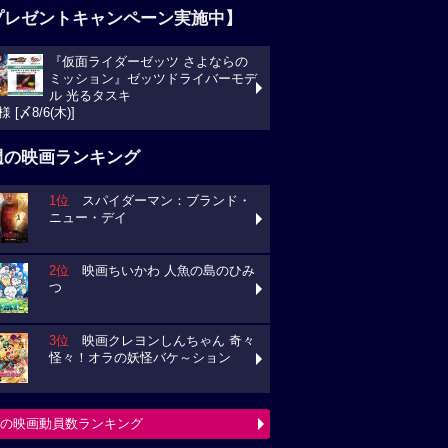
プレゼントキャンペーン実施中】
『仮面ライダーゼッツ さよならの
ミッション』ゼッツドライバーモデ
ル 光るタスキ
様 [〆8/6(木)]
週の映画ランキング
1位
スパイダーマン：ブランド・
ニュー・デイ
2位
映画ちいかわ 人魚の島のひみ
つ
3位
映画クレヨンしんちゃん 奇々
怪々！オラの妖怪バケ～ション
の映画動員数ランキング