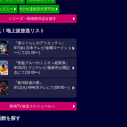
ィズニー
#少女漫画原作実写化
シリーズ・映画祭作品を探す
見！地上波放送リスト
『借りぐらしのアリエッティ』
8/7(金) 日本テレビ/金曜ロードショ
ーにて(21:00〜)
『怪盗グルーのミニオン超変身』
8/10(月) フジテレビ/最新作公開記
念にて(19:00〜)
『銀河鉄道の夜』
8/11(火) NHK/Eテレにて(09:00～)
映画TV放送スケジュールへ
画館を探す