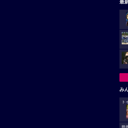
最
み
ト
映