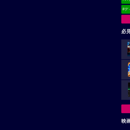
#デ
必
映