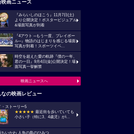
新映画ニュース
『みらいしのほこう』11月7日(土)
より公開決定！ポスタービジュアル
&場面写真が到着
『4アウト ─もう一度、プレイボー
ル─』物語のはじまりを感じる場面
写真が到着！スポーツイベ...
時空を超えた愛の軌跡『僕の一年、
君の一日』9月4日(金)公開決定！場
面写真一挙解禁
映画ニュースへ
んなの映画レビュー
イ・ストーリー5
★★★★★
最近街を歩いていても
小さい子（特に3、4歳児）がi...
画ちいかわ 人魚の島のひみつ