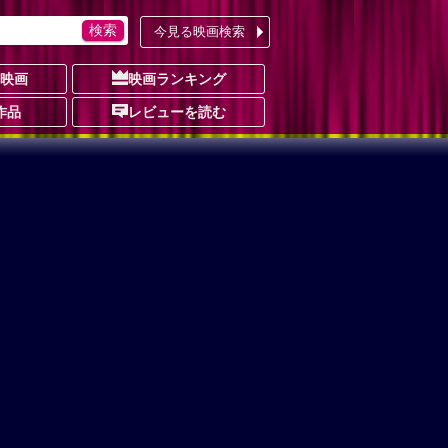
今見る映画検索
の映画
映画ランキング
作品
レビューを読む