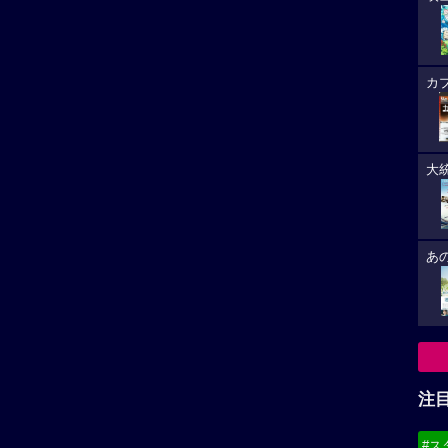
カ
大
あ
注
#ス