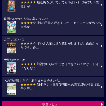
★★★★★
最近街を歩いていても小さい子（特に3、4歳
児）がi...
映画ちいかわ 人魚の島のひみつ
★★★★
☆ 小6の子供と行きました。 セイレーンがめっち
ゃ怖か...
カプリコン・1
★★★★
☆ ずいぶん前に見た感じがしますが、面白かっ
たです。作...
大統領のケーキ
★★★★★
戦禍や圧政の中でどう生きていくのか、下劣
にならなく...
あの花が咲く丘で、君とまた出会えたら。
★★★★★
NHKラジオ深夜便明日への言葉,夏の特集は戦
争と平...
映画レビュー