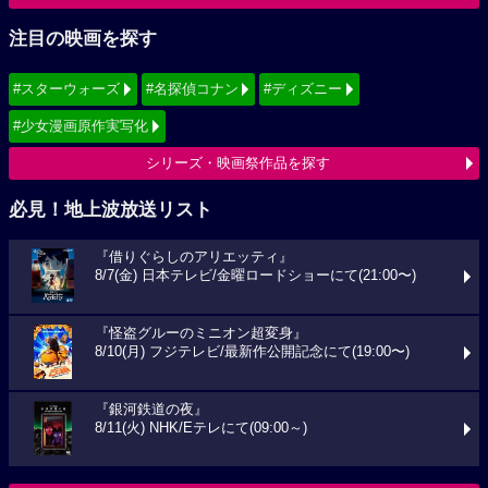
注目の映画を探す
#スターウォーズ
#名探偵コナン
#ディズニー
#少女漫画原作実写化
シリーズ・映画祭作品を探す
必見！地上波放送リスト
『借りぐらしのアリエッティ』
8/7(金) 日本テレビ/金曜ロードショーにて(21:00〜)
『怪盗グルーのミニオン超変身』
8/10(月) フジテレビ/最新作公開記念にて(19:00〜)
『銀河鉄道の夜』
8/11(火) NHK/Eテレにて(09:00～)