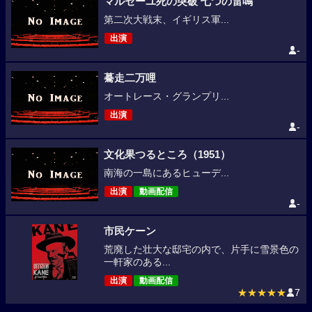
マルセーユ死の突破 七つの雷鳴
第二次大戦末、イギリス軍...
出演
-
驀走二万哩
オートレース・グランプリ...
出演
-
文化果つるところ（1951）
南海の一島にあるヒューデ...
出演
動画配信
-
市民ケーン
荒廃した壮大な邸宅の内で、片手に雪景色の
一軒家のある...
出演
動画配信
★★★★★
7