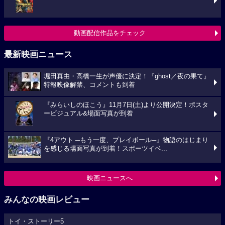
動画配信作品をチェック
最新映画ニュース
堀田真由・高橋一生が声優に決定！『ghost／夜の果て』
特報映像解禁、コメントも到着
『みらいしのほこう』11月7日(土)より公開決定！ポスタ
ービジュアル&場面写真が到着
『4アウト ─もう一度、プレイボール─』物語のはじまり
を感じる場面写真が到着！スポーツイベ...
映画ニュースへ
みんなの映画レビュー
トイ・ストーリー5