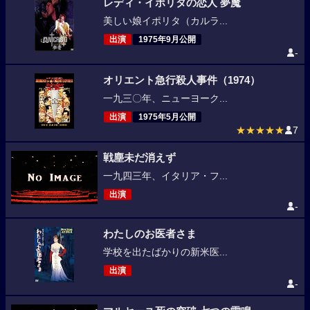
レディ・イポリタの恋人 夢魔
美しい娘イポリタ（カルラ...
出演
1975年9月公開
-
オリエント急行殺人事件（1974）
一九三〇年、ニューヨーク...
出演
1975年5月公開
★★★★★
7
戦塵未だ消えず
一九四三年、イタリア・フ...
出演
-
わたしのお医者さま
学校を出たばかりの新米医...
出演
-