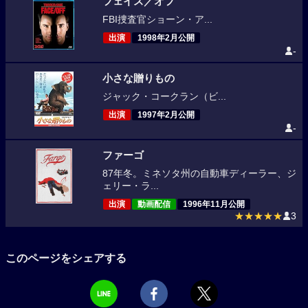
フェイス／オフ
FBI捜査官ショーン・ア...
出演
1998年2月公開
-
小さな贈りもの
ジャック・コークラン（ビ...
出演
1997年2月公開
-
ファーゴ
87年冬。ミネソタ州の自動車ディーラー、ジ
ェリー・ラ...
出演
動画配信
1996年11月公開
★★★★★
3
このページをシェアする