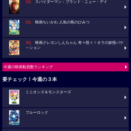
1位
スパイダーマン：ブランド・ニュー・デイ
2位
映画ちいかわ 人魚の島のひみつ
3位
映画クレヨンしんちゃん 奇々怪々！オラの妖怪バケ
～ション
今週の映画動員数ランキング
要チェック！今週の３本
ミニオンズ＆モンスターズ
ブルーロック