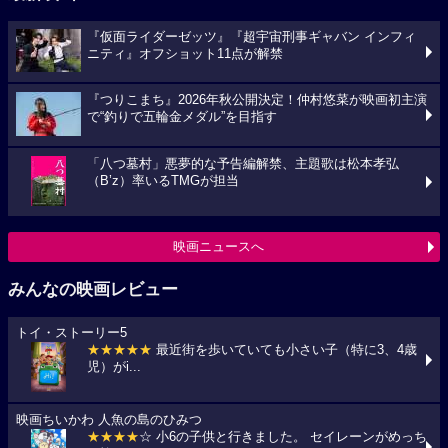
『仮面ライダーゼッツ』『超宇宙刑事ギャバン インフィ
ニティ』オフショット11点が解禁
『つりこまち』2026年秋公開決定！仲村悠菜が映画初主演
で“釣りで五輪金メダル”を目指す
「八つ墓村」悪夢的な予告編解禁、主題歌は松本孝弘
（B’z）率いるTMGが担当
映画ニュースへ
みんなの映画レビュー
トイ・ストーリー5
★★★★★
最近街を歩いていても小さい子（特に3、4歳
児）がi...
映画ちいかわ 人魚の島のひみつ
★★★★
☆ 小6の子供と行きました。 セイレーンがめっち