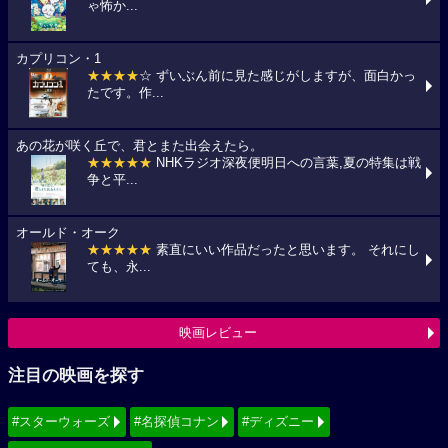
ゃ怖か...
カプリコン・1
★★★★
☆ ずいぶん前に見た感じがしますが、面白かっ
たです。作...
あの花が咲く丘で、君とまた出会えたら。
★★★★★
NHKラジオ深夜便明日への言葉,夏の特集は戦
争と平...
オールド・オーク
★★★★★
素直にいい作品だったと思います。 それにし
ても、永...
映画レビュー
注目の映画を探す
#スターウォーズ
#名探偵コナン
#ディズニー