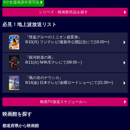
#少女漫画原作実写化
シリーズ・映画祭作品を探す
必見！地上波放送リスト
『怪盗グルーのミニオン超変身』
8/10(月) フジテレビ/最新作公開記念にて(19:00〜)
『銀河鉄道の夜』
8/11(火) NHK/Eテレにて(09:00～)
『風の谷のナウシカ』
8/14(金) 日本テレビ/金曜ロードショーにて(21:00〜)
映画TV放送スケジュールへ
映画館を探す
都道府県から映画館