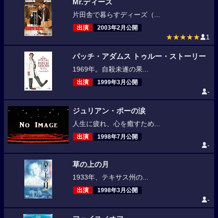
Mr.ディーズ
片田舎で暮らすディーズ（...
出演
2003年2月公開
★★★★★
1
パッチ・アダムス トゥルー・ストーリー
1969年。自殺未遂の果...
出演
1999年3月公開
-
ジュリアン・ポーの涙
人生に疲れ、心を癒すため...
出演
1998年7月公開
-
草の上の月
1933年、テキサス州の...
出演
1998年3月公開
-