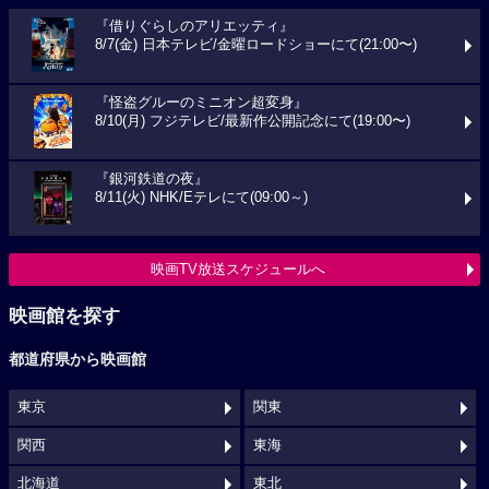
『借りぐらしのアリエッティ』
8/7(金) 日本テレビ/金曜ロードショーにて(21:00〜)
『怪盗グルーのミニオン超変身』
8/10(月) フジテレビ/最新作公開記念にて(19:00〜)
『銀河鉄道の夜』
8/11(火) NHK/Eテレにて(09:00～)
映画TV放送スケジュールへ
映画館を探す
都道府県から映画館
東京
関東
関西
東海
北海道
東北