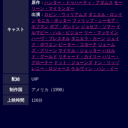
原作
：
ハンター・ドゥハーティ・アダムス
モー
リーン・マイランダー
出演
：
ロビン・ウィリアムズ
ダニエル・ロンド
ン
モニカ・ポッター
フィリップ・シーモア・
ホフマン
ボブ・ガントン
ジョセフ・ソマー
イ
キャスト
ルマピー・ハル・ビジョー
リー・マッケイン
ハーヴ・プレスネル
ダニエラ・カーン
ジェイ
ク・ボウエン
ピーター・コヨーテ
ジェーム
ズ・グリーン
マイケル・ジェッター
ハロル
ド・グールド
リチャード・カイリー
ハリー・
グローナー
ドット・ジョーンズ
ドン・リッゾ
レニー・ロジャース
ケルヴィン・ハン・イー
配給
UIP
制作国
アメリカ（1998）
上映時間
116分