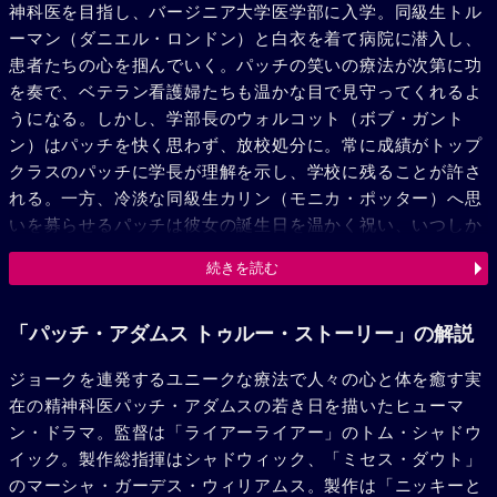
神科医を目指し、バージニア大学医学部に入学。同級生トル
ーマン（ダニエル・ロンドン）と白衣を着て病院に潜入し、
患者たちの心を掴んでいく。パッチの笑いの療法が次第に功
を奏で、ベテラン看護婦たちも温かな目で見守ってくれるよ
うになる。しかし、学部長のウォルコット（ボブ・ガント
ン）はパッチを快く思わず、放校処分に。常に成績がトップ
クラスのパッチに学長が理解を示し、学校に残ることが許さ
れる。一方、冷淡な同級生カリン（モニカ・ポッター）へ思
いを募らせるパッチは彼女の誕生日を温かく祝い、いつしか
心を通わせるようになる。パッチは病院や医療制度の理不尽
続きを読む
さから無料の病院を作りたいと考えるようになる。精神病院
で患者同士として出会った富豪のアーサーの出資により、夢
が現実となる。トルーマン、カリンと共にさまざまな患者を
「パッチ・アダムス トゥルー・ストーリー」の解説
無料で受け入れてきたが、ある患者がカリンを殺し自殺する
ジョークを連発するユニークな療法で人々の心と体を癒す実
という事件が起こる。ショックから診療所を閉め病院もやめ
在の精神科医パッチ・アダムスの若き日を描いたヒューマ
る決心をするが、再び患者の心を捉えたことをきっかけにや
ン・ドラマ。監督は「ライアーライアー」のトム・シャドウ
り直すことに。しかし、そんな時、医師免許も無いうちに無
イック。製作総指揮はシャドウィック、「ミセス・ダウト」
料で診察していたことを理由に退校が申し渡される。医師会
のマーシャ・ガーデス・ウィリアムス。製作は「ニッキーと
の裁定に判断を仰いだパッチは、裁定の場で医者と患者は対