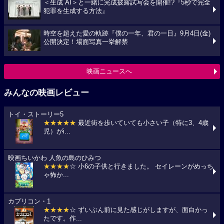
＜生成 AI＞と一緒に完成披露試写会を開催!?『5秒で完全
犯罪を生成する方法』
時空を超えた愛の軌跡『僕の一年、君の一日』9月4日(金)
公開決定！場面写真一挙解禁
映画ニュースへ
みんなの映画レビュー
トイ・ストーリー5
★★★★★
最近街を歩いていても小さい子（特に3、4歳
児）がi...
映画ちいかわ 人魚の島のひみつ
★★★★
☆ 小6の子供と行きました。 セイレーンがめっち
ゃ怖か...
カプリコン・1
★★★★
☆ ずいぶん前に見た感じがしますが、面白かっ
たです。作...