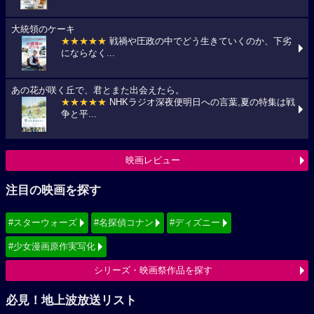
大統領のケーキ
★★★★★
戦禍や圧政の中でどう生きていくのか、下劣
にならなく...
あの花が咲く丘で、君とまた出会えたら。
★★★★★
NHKラジオ深夜便明日への言葉,夏の特集は戦
争と平...
映画レビュー
注目の映画を探す
#スターウォーズ
#名探偵コナン
#ディズニー
#少女漫画原作実写化
シリーズ・映画祭作品を探す
必見！地上波放送リスト