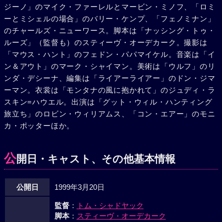
ジーノ」のマイク・ファーレルとマービン・ミノフ、「ロミ
等であることや心をほぐすことが何よりの治療になることを
ーとミシェルの場合」のバリー・ケンプ、「フェノミナン」
主張。認められ無事大学を卒業し、独自の治療方法を広く伝
のチャールズ・ニューワース。脚本は「ナッシング・トゥ・
えることになるのだった。
ルーズ」（監督も）のスティーヴ・オーデカーク。撮影は
「マウス・ハント」のフェドン・パパマイケル。音楽は「イ
ン＆アウト」のマーク・シャイマン。美術は「ウルフ」のリ
ンダ・デシーナ、編集は「ライアーライアー」のドン・ジマ
ーマン。衣裳は「モンタナの風に抱かれて」のジュディ・ラ
スキン=ハウエル。出演は「グット・ウィル・ハンティング
旅立ち」のロビン・ウィリアムス、「コン・エアー」のモニ
カ・ポッターほか。
公
開日・キャスト、その他基本情報
公開日
1999年3月20日
監督
：
トム・シャドヤック
脚本
：
スティーヴ・オーデカーク