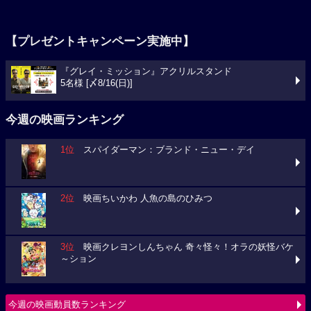
【プレゼントキャンペーン実施中】
『グレイ・ミッション』アクリルスタンド
5名様 [〆8/16(日)]
今週の映画ランキング
1位
スパイダーマン：ブランド・ニュー・デイ
2位
映画ちいかわ 人魚の島のひみつ
3位
映画クレヨンしんちゃん 奇々怪々！オラの妖怪バケ
～ション
今週の映画動員数ランキング