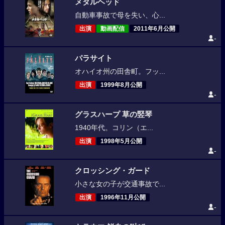
メタルヘッド
自動車事故で母を失い、心...
出演
動画配信
2011年6月公開
-
パラサイト
オハイオ州の田舎町。フッ...
出演
1999年8月公開
-
グラスハープ 草の竪琴
1940年代。コリン（エ...
出演
1998年5月公開
-
クロッシング・ガード
小さな女の子が交通事故で...
出演
1996年11月公開
-