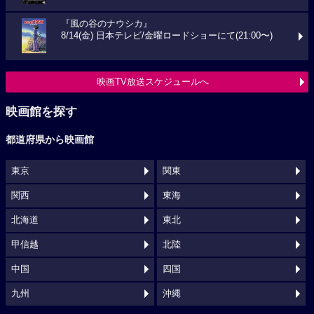
『風の谷のナウシカ』
8/14(金) 日本テレビ/金曜ロードショーにて(21:00〜)
映画TV放送スケジュールへ
映画館を探す
都道府県から映画館
東京
関東
関西
東海
北海道
東北
甲信越
北陸
中国
四国
九州
沖縄