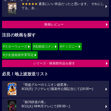
★★★★★
素直にいい作品だったと思います。 それにし
ても、永...
映画レビュー
注目の映画を探す
#スターウォーズ
#名探偵コナン
#ディズニー
#少女漫画原作実写化
シリーズ・映画祭作品を探す
必見！地上波放送リスト
『怪盗グルーのミニオン超変身』
8/10(月) フジテレビ/最新作公開記念にて(19:00〜)
『銀河鉄道の夜』
8/11(火) NHK/Eテレにて(09:00～)