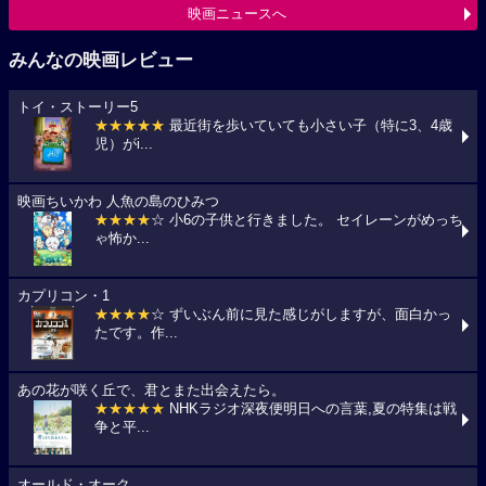
映画ニュースへ
みんなの映画レビュー
トイ・ストーリー5
★★★★★
最近街を歩いていても小さい子（特に3、4歳
児）がi...
映画ちいかわ 人魚の島のひみつ
★★★★
☆ 小6の子供と行きました。 セイレーンがめっち
ゃ怖か...
カプリコン・1
★★★★
☆ ずいぶん前に見た感じがしますが、面白かっ
たです。作...
あの花が咲く丘で、君とまた出会えたら。
★★★★★
NHKラジオ深夜便明日への言葉,夏の特集は戦
争と平...
オールド・オーク