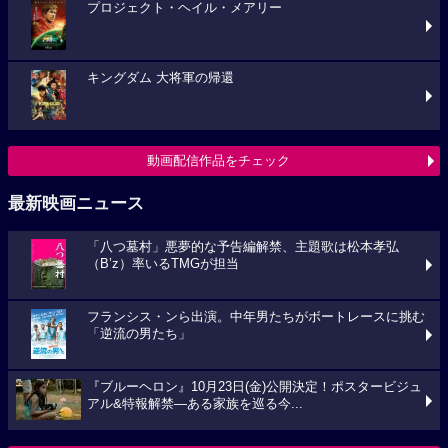
プロジェクト・ヘイル・メアリー
キングダム 大将軍の帰還
動画配信作品をチェック
最新映画ニュース
「八つ墓村」悪夢的な予告編解禁、主題歌は松本孝弘
（B’z）率いるTMGが担当
フランシス・ンら出演。中年男たちがボートレースに挑む
「逆流の男たち」
『ブルーヘロン』10月23日(金)公開決定！ポスタービジュ
アル&特報解禁―ある家族を巡る今...