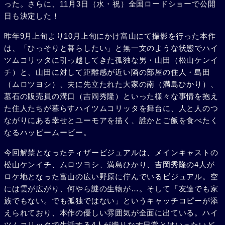
った。さらに、11月3日（水・祝）全国ロードショーで公開
日も決定した！
昨年9月上旬より10月上旬にかけ富山にて撮影を行った本作
は、「ひっそりと暮らしたい」と無一文のような状態でハイ
ツムコリッタに引っ越してきた孤独な男・山田（松山ケンイ
チ）と、山田に対して距離感が近い隣の部屋の住人・島田
（ムロツヨシ）、夫に先立たれた大家の南（満島ひかり）、
墓石の販売員の溝口（吉岡秀隆）といった様々な事情を抱え
た住人たちが暮らすハイツムコリッタを舞台に、人と人のつ
ながりにある幸せとユーモアを描く、誰かとご飯を食べたく
なるハッピームービー。
今回解禁となったティザービジュアルは、メインキャストの
松山ケンイチ、ムロツヨシ、満島ひかり、吉岡秀隆の4人が
ロケ地となった富山の広い野原に佇んでいるビジュアル。空
には雲が広がり、何やら謎の生物が…。そして「友達でも家
族でもない。でも孤独ではない」というキャッチコピーが添
えられており、本作の優しい雰囲気が全面に出ている。ハイ
ツムコリッタで生活する4人が織りなす日常とはいったいど