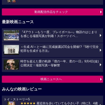
動画配信作品をチェック
最新映画ニュース
『4アウト ─もう一度、プレイボール─』物語のはじまり
を感じる場面写真が到着！スポーツイベ...
＜生成 AI＞と一緒に完成披露試写会を開催!?『5秒で完全
犯罪を生成する方法』
時空を超えた愛の軌跡『僕の一年、君の一日』9月4日(金)
公開決定！場面写真一挙解禁
映画ニュースへ
みんなの映画レビュー
トイ・ストーリー5
★★★★★
最近街を歩いていても小さい子（特に3、4歳