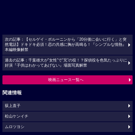
次の記事：【セルゲイ・ポルーニンから「20分後に会いに行く」と突
然電話】ドキドキ必須！恋の共感に胸が高鳴る！『シンプルな情熱』
本編映像解禁
過去の記事：千葉雄大が”女性”で”兄”の役！？探偵役を色気たっぷりに
好演『子供はわかってあげない』場面写真解禁
映画ニュース一覧へ
関連情報
荻上直子
松山ケンイチ
ムロツヨシ