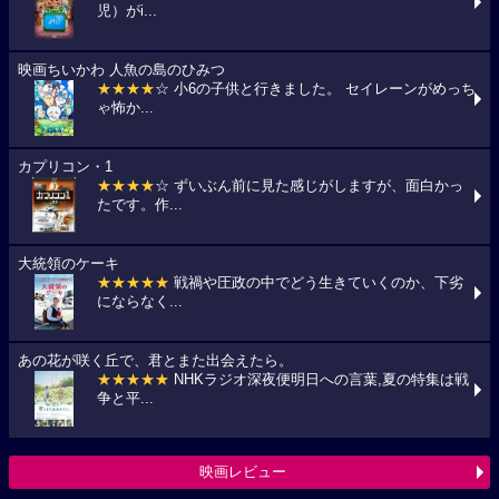
児）がi...
映画ちいかわ 人魚の島のひみつ
★★★★
☆ 小6の子供と行きました。 セイレーンがめっち
ゃ怖か...
カプリコン・1
★★★★
☆ ずいぶん前に見た感じがしますが、面白かっ
たです。作...
大統領のケーキ
★★★★★
戦禍や圧政の中でどう生きていくのか、下劣
にならなく...
あの花が咲く丘で、君とまた出会えたら。
★★★★★
NHKラジオ深夜便明日への言葉,夏の特集は戦
争と平...
映画レビュー