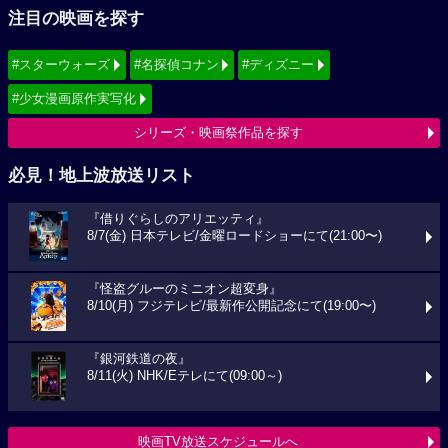
注目の映画を探す
#スターウォーズ
#名探偵コナン
#ディズニー
#少女漫画原作実写化
シリーズ・映画祭作品を探す
必見！地上波放送リスト
『借りぐらしのアリエッティ』
8/7(金) 日本テレビ/金曜ロードショーにて(21:00〜)
『怪盗グルーのミニオン超変身』
8/10(月) フジテレビ/最新作公開記念にて(19:00〜)
『銀河鉄道の夜』
8/11(火) NHK/Eテレにて(09:00～)
映画TV放送スケジュールへ