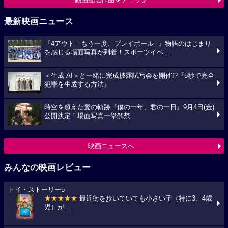
最新映画ニュース
『4アウト ─もう一度、プレイボール─』物語のはじまり
を感じる場面写真が到着！スポーツイベ...
＜生成 AI＞と一緒に完成披露試写会を開催!?『5秒で完全
犯罪を生成する方法』
時空を超えた愛の軌跡『僕の一年、君の一日』9月4日(金)
公開決定！場面写真一挙解禁
映画ニュースへ
みんなの映画レビュー
トイ・ストーリー5
★★★★★
最近街を歩いていても小さい子（特に3、4歳
児）がi...