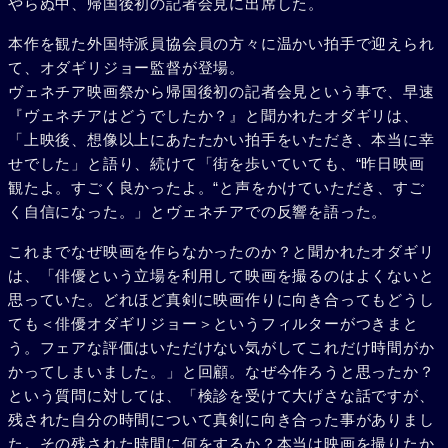
やらぬ中、帰国後初の記者会見に出席した。
本作を観た外国特派員協会員の方々に温かい拍手で迎えられ
て、オダギリジョー監督が登場。
ヴェネチア映画祭から帰国後初の記者会見という事で、早速
『ヴェネチアはどうでしたか？』と聞かれたオダギリは、
「上映後、想像以上にあたたかい拍手をいただき、本当に幸
せでした」と語り、続けて「街を歩いていても、“昨日映画
観たよ。すごく良かったよ。“と声をかけていただき、すご
く自信になった。」とヴェネチアでの反響を語った。
これまでなぜ映画を作らなかったのか？と聞かれたオダギリ
は、「俳優という立場を利用して映画を撮るのはよくないと
思っていた。どれほど真剣に映画作りに向き合ってもどうし
ても＜俳優オダギリジョー＞というフィルターがつきまと
う。フェアな評価はいただけない気がしてこれだけ時間がか
かってしまいました。」と回顧。なぜ今作ろうと思ったか？
という質問に対しては、「検診を受けて大げさな話ですが、
残された自分の時間について真剣に向き合った事がありまし
た。その残された時間に何をするか？本当は映画を撮りたか