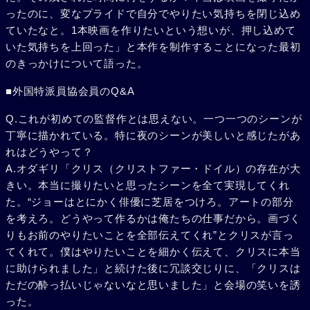
ったのに、変なプライドで自分でやりたい気持ちを閉じ込め
ていたなと。1本映画を作りたいという想いが、押し込めて
いた気持ちを上回った」と本作を制作することになった最初
のきっかけについて語った。
■外国特派員協会員のQ&A
Q.これが初めての監督作とは思えない。一つ一つのシーンが
丁寧に描かれている。特に夜のシーンが美しいと感じたがあ
れはどうやって？
A.オダギリ「クリス（クリストファー・ドイル）の存在が大
きい。本当に撮りたいと思ったシーンを全て実現してくれ
た。“ジョーはとにかく俳優に芝居をつけろ。アートの部分
を考えろ。どうやって作るかは俺たちの仕事だから。画づく
りもお前のやりたいことを全部伝えてくれ”とクリスが言っ
てくれて。僕はやりたいことを細かく伝えて、クリスに本当
に助けられました」と続けた後に冗談交じりに、「クリスは
ただの酔っ払いじゃないなと思いました」と会場の笑いを誘
った。