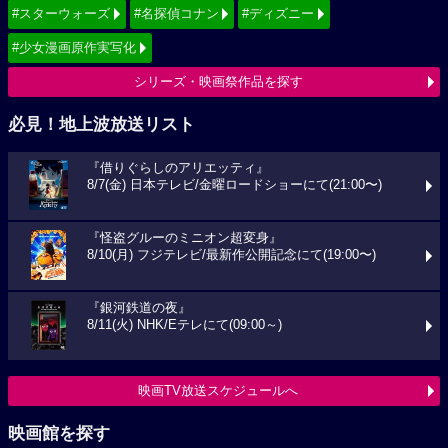
#スターウォーズ
#名探偵コナン
#ディズニー
#少女漫画原作実写化
シリーズ・映画祭作品を探す
必見！地上波放送リスト
『借りぐらしのアリエッティ』
8/7(金) 日本テレビ/金曜ロードショーにて(21:00〜)
『怪盗グルーのミニオン超変身』
8/10(月) フジテレビ/最新作公開記念にて(19:00〜)
『銀河鉄道の夜』
8/11(火) NHK/Eテレにて(09:00～)
映画TV放送スケジュールへ
映画館を探す