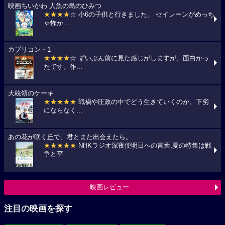
映画ちいかわ 人魚の島のひみつ
★★★★
☆ 小6の子供と行きました。 セイレーンがめっち
ゃ怖か...
カプリコン・1
★★★★
☆ ずいぶん前に見た感じがしますが、面白かっ
たです。作...
大統領のケーキ
★★★★★
戦禍や圧政の中でどう生きていくのか、下劣
にならなく...
あの花が咲く丘で、君とまた出会えたら。
★★★★★
NHKラジオ深夜便明日への言葉,夏の特集は戦
争と平...
映画レビュー
注目の映画を探す