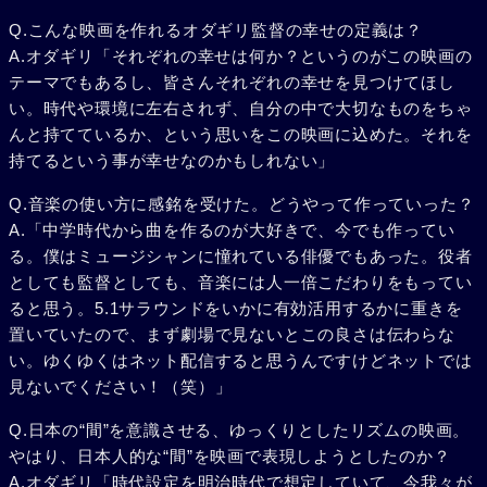
Q.こんな映画を作れるオダギリ監督の幸せの定義は？
A.オダギリ「それぞれの幸せは何か？というのがこの映画の
テーマでもあるし、皆さんそれぞれの幸せを見つけてほし
い。時代や環境に左右されず、自分の中で大切なものをちゃ
んと持てているか、という思いをこの映画に込めた。それを
持てるという事が幸せなのかもしれない」
Q.音楽の使い方に感銘を受けた。どうやって作っていった？
A.「中学時代から曲を作るのが大好きで、今でも作ってい
る。僕はミュージシャンに憧れている俳優でもあった。役者
としても監督としても、音楽には人一倍こだわりをもってい
ると思う。5.1サラウンドをいかに有効活用するかに重きを
置いていたので、まず劇場で見ないとこの良さは伝わらな
い。ゆくゆくはネット配信すると思うんですけどネットでは
見ないでください！（笑）」
Q.日本の“間”を意識させる、ゆっくりとしたリズムの映画。
やはり、日本人的な“間”を映画で表現しようとしたのか？
A.オダギリ「時代設定を明治時代で想定していて、今我々が