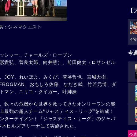
【
供：シネマクエスト
4名
今
ッシャー、チャールズ・ローブン
形貴弘、菅良太郎、向井慧）、前田健太（ロサンゼル
、JOY、れいぽよ、みくぴ、菅谷哲也、宮城大樹、
FROGMAN、おもしろ佐藤、なだぎ武、竹若元博、ダ
トマン、ユリコ・タイガー、叶姉妹
、数々の危機から世界を救ってきたオンリーワンの能
上最強の超人チーム“ジャスティス・リーグ”を結成！
ンターテイメント『ジャスティス・リーグ』のジャパ
、六本木ヒルズアリーナにて実施された。
今週