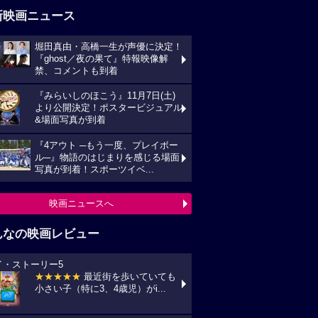
新映画ニュース
堀田真由・高橋一生が声優に決定！
『ghost／夜の果て』特報映像解
禁、コメントも到着
『みらいしのほこう』11月7日(土)
より公開決定！ポスタービジュアル
&場面写真が到着
『4アウト ─もう一度、プレイボー
ル─』物語のはじまりを感じる場面
写真が到着！スポーツイベ...
映画ニュースへ
んなの映画レビュー
イ・ストーリー5
★★★★★
最近街を歩いていても
小さい子（特に3、4歳児）がi...