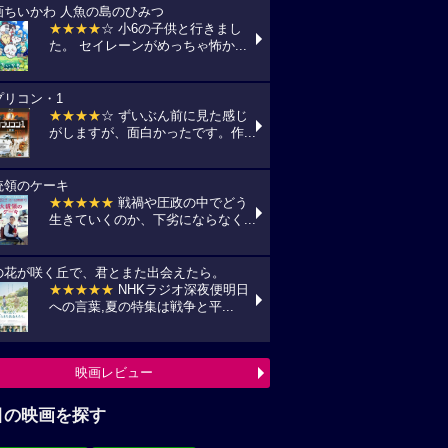
画ちいかわ 人魚の島のひみつ
★★★★
☆ 小6の子供と行きまし
た。 セイレーンがめっちゃ怖か...
プリコン・1
★★★★
☆ ずいぶん前に見た感じ
がしますが、面白かったです。作...
統領のケーキ
★★★★★
戦禍や圧政の中でどう
生きていくのか、下劣にならなく...
の花が咲く丘で、君とまた出会えたら。
★★★★★
NHKラジオ深夜便明日
への言葉,夏の特集は戦争と平...
映画レビュー
目の映画を探す