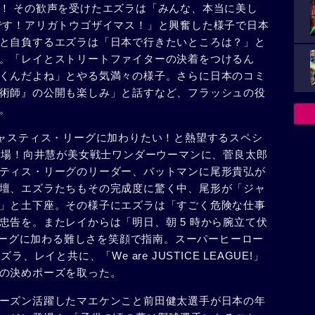
！ その歓声を受けたエズラは「みんな、本当に美し
です！アリガトウゴザイマス！」と興奮した様子で日本
と自負するエズラは「日本で行きたいところは？」と
。「レイとストリートファイターの決着をつけるん
くんだよね」とやる気満々の様子。さらに日本のコミ
術師』の公開も楽しみ」と話すなど、フラッシュの役
。
ジャスティス・リーグに加わりたい！と熱望するスペシ
が登場！向井慧が美女戦士ワンダーウーマンに、菅良太郎
ティス・リーグのリーダー、バットマンに尾形貴弘が
壇、エズラたちもその完成度に驚く中、尾形が「ジャ
」と土下座。その様子にエズラは「すごく危険な仕事
忠告を。またレイからは「明日、朝 5 時から腕立て伏
・リーグに加わる難しさを笑顔で指南。スーパーヒーロー
、レイと共に、「We are JUSTICE LEAGUE!」
の決めポーズを取った。
ーズン活躍したマエケンこと前田健太選手が日本の年