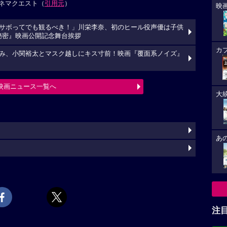
ネマクエスト（
引用元
）
映
サボってでも観るべき！」川栄李奈、初のヒール役声優は子供
の秘密』映画公開記念舞台挨拶
カ
み、小関裕太とマスク越しにキス寸前！映画『覆面系ノイズ』
映画ニュース一覧へ
大
あ
注