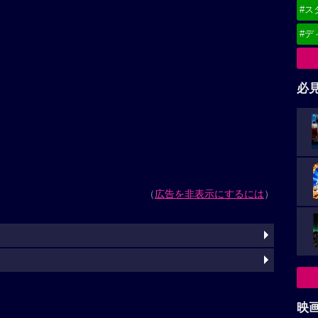
#ス
#デ
必
（
広告を非表示にするには
）
映