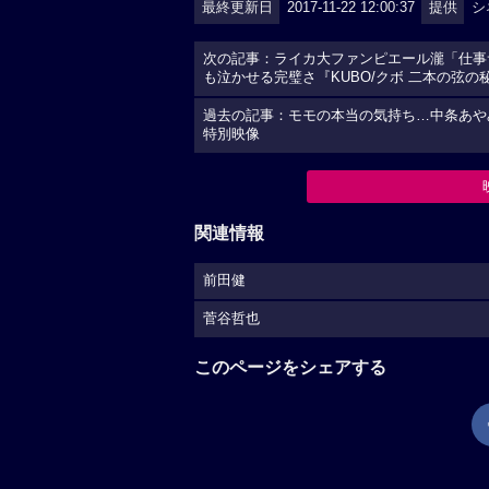
最終更新日
2017-11-22 12:00:37
提供
シ
次の記事：ライカ大ファンピエール瀧「仕事
も泣かせる完璧さ『KUBO/クボ 二本の弦
過去の記事：モモの本当の気持ち…中条あや
特別映像
関連情報
前田健
菅谷哲也
このページをシェアする