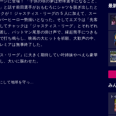
ージに登場！ 「子供の頃の夢は野球選手になること、
最
」と話す前田選手がおもむろにシャツを脱ぎ出したと
ークが！ ジャスティス・リーグの 5 人に加えて、スー
パーヒーロー勢揃いとなった。そしてエズラは「先客
してチャックは「ジャスティス・リーグ」とそれぞれ
差し、バットマン尾形の掛け声で、縁起熊手につきも
で打ち鳴らし、映画の大ヒットを祈願、大歓声の中、
レミアは無事終了した。
ス・リーグ』に大きく期待してい叶姉妹やぺえら豪華
し、大いに賑わせた。
にして地球を守っ...
み
ト