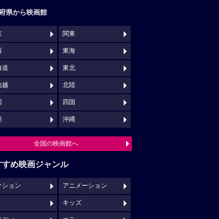
府県から映画館
京
関東
西
東海
海道
東北
信越
北陸
国
四国
州
沖縄
全国の映画館へ
すすめ映画ジャンル
クション
アニメーション
キッズ