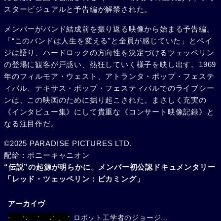
スタービジュアルと予告編が解禁された。
メンバーがバンド結成前を振り返る映像から始まる予告編。
「“このバンドは人生を変える”と全員が感じていた」とペイ
ジは語り、ハードロックの方向性を決定づけるツェッペリン
の登場に観客が戸惑い、熱狂していく様子を映し出す。1969
年のフィルモア・ウェスト、アトランタ・ポップ・フェステ
ィバル、テキサス・ポップ・フェスティバルでのライブシー
ンは、この映画のために掘り起こされた。まさしく充実の
《インタビュー集》にして貴重な《コンサート映像記録》と
なる注目作だ。
©2025 PARADISE PICTURES LTD.
配給：ポニーキャニオン
“伝説”の起源が明らかに。メンバー初公認ドキュメンタリー
「レッド・ツェッペリン：ビカミング」
アーカイヴ
ロボット工学者のジョージ...