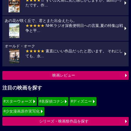
★★★★
☆ ずいぶん前に見た感じがしますが、面白かっ
たです。作...
あの花が咲く丘で、君とまた出会えたら。
★★★★★
NHKラジオ深夜便明日への言葉,夏の特集は戦
争と平...
オールド・オーク
★★★★★
素直にいい作品だったと思います。 それにし
ても、永...
映画レビュー
注目の映画を探す
#スターウォーズ
#名探偵コナン
#ディズニー
#少女漫画原作実写化
シリーズ・映画祭作品を探す