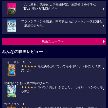
「八つ墓村」悪夢的な予告編解禁、主題歌は松本孝弘
（B’z）率いるTMGが担当
フランシス・ンら出演。中年男たちがボートレースに挑む
「逆流の男たち」
映画ニュースへ
みんなの映画レビュー
トイ・ストーリー5
★★★★★
最近街を歩いていても小さい子（特に3、4歳
児）がi...
映画ちいかわ 人魚の島のひみつ
★★★★
☆ 小6の子供と行きました。 セイレーンがめっち
ゃ怖か...
カプリコン・1