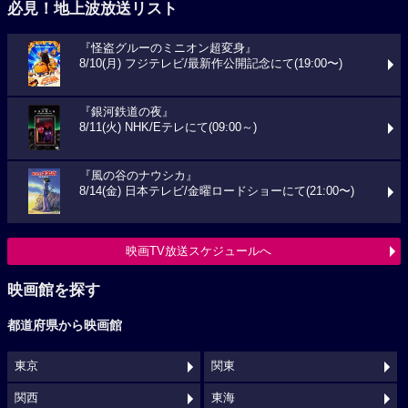
必見！地上波放送リスト
『怪盗グルーのミニオン超変身』
8/10(月) フジテレビ/最新作公開記念にて(19:00〜)
『銀河鉄道の夜』
8/11(火) NHK/Eテレにて(09:00～)
『風の谷のナウシカ』
8/14(金) 日本テレビ/金曜ロードショーにて(21:00〜)
映画TV放送スケジュールへ
映画館を探す
都道府県から映画館
東京
関東
関西
東海