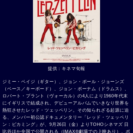
提供：キネマ旬報
ジミー・ペイジ（ギター）、ジョン・ポール・ジョーンズ
（ベース／キーボード）、ジョン・ボーナム（ドラムス）、
ロバート・プラント（ヴォーカル）の4人により1960年代末
にイギリスで結成され、デビューアルバムでいきなり世界を
熱狂させたレッド・ツェッペリン。その知られざる起源に迫
る、メンバー初公認ドキュメンタリー「レッド・ツェッペリ
ン：ビカミング」が、9月26日（金）よりTOHOシネマズ 日
比谷ほか全国で公開される（IMAX®劇場での上映あり）。ポ