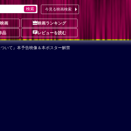
今見る映画検索
の映画
映画ランキング
作品
レビューを読む
について』本予告映像＆本ポスター解禁