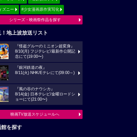
ィズニー
#少女漫画原作実写化
シリーズ・映画祭作品を探す
見！地上波放送リスト
『怪盗グルーのミニオン超変身』
8/10(月) フジテレビ/最新作公開記
念にて(19:00〜)
『銀河鉄道の夜』
8/11(火) NHK/Eテレにて(09:00～)
『風の谷のナウシカ』
8/14(金) 日本テレビ/金曜ロードシ
ョーにて(21:00〜)
映画TV放送スケジュールへ
画館を探す