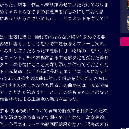
かった。結果、作品へ寄り添わせていただけておりま
めキャストみなさまのお芝居を楽しみにしておりま
にありがとうございました。」とコメントを寄せてい
、近畿に潜む “触れてはならない場所” をめぐる物
界観に響く」という想いで主題歌をオファーし実現。
生み出してくださった主題歌には、物語の「想い」が
とコメント。椎名林檎のよる主題歌決定を受けた菅野
クターの心情にとことん寄り添って作ってくださった
ト、赤楚衛二は「余韻に浸れるエンドロールになると
トの 2 人は椎名の楽曲に対して想いを寄せた。さらに
がて力強い美しさが立ち昇るこの曲からは、まるで映
で、ただただ沁みます」と、この誰も見たことのない
椎名林檎による主題歌の魅力を語った。
する“ある場所”について冒頭で解説する解禁された本
者が消息を絶つ直前まで調べていたのは、幼女失踪、
説、心霊スポットでの動画配信騒動など、過去の未解