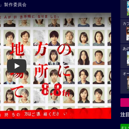
て」製作委員会
カ
あ
Play
オ
注
#ス