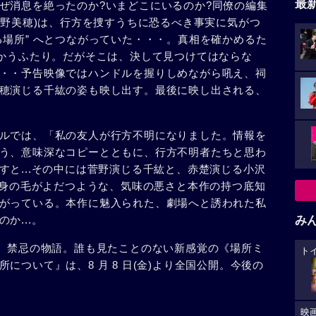
最
ぜ消息を絶ったのか?いまどこにいるのか?同僚の編集
菅野美穂)は、行方を捜すうちに恐るべき事実に気がつ
る場所” へとつながっていた・・・。真相を確かめるた
向かうふたり。だがそこは、決して見つけてはならな
・・予告映像ではハンドルを握りしめながら吼え、祠
穂演じる千紘の姿も映し出す。最後に映し出される、
ルでは、「私の友人が行方不明になりました。情報を
う、意味深なコピーとともに、行方不明者たちと思わ
すと...その中には菅野演じる千紘と、赤楚演じる小沢
わず身の毛がよだつような、気味の悪さと本作の持つ底知
がっている。本作に魅入られた、劇場へと誘われた私
か...。
み
う、禁忌の物語。誰も見たことのない新感覚の《場所ミ
ト
について』は、8 月 8 日(金)より全国公開。今後の
映