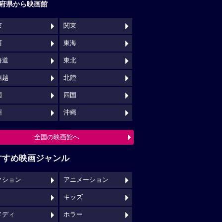
府県から映画館
京
関東
西
東海
海道
東北
信越
北陸
国
四国
州
沖縄
全国の映画館へ
すすめ映画ジャンル
クション
アニメーション
キッズ
メディ
ホラー