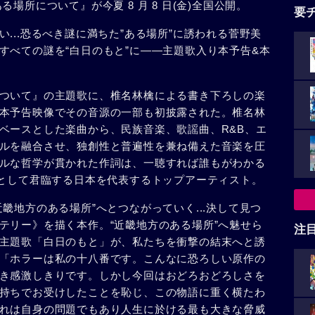
場所について』が今夏 8 月 8 日(金)全国公開。
要
...恐るべき謎に満ちた”ある場所”に誘われる菅野美
すべての謎を“白日のもと”に――主題歌入り本予告&本
ついて』の主題歌に、椎名林檎による書き下ろしの楽
本予告映像でその音源の一部も初披露された。椎名林
ベースとした楽曲から、民族音楽、歌謡曲、R&B、エ
ルを融合させ、独創性と普遍性を兼ね備えた音楽を圧
ルな哲学が貫かれた作詞は、一聴すれば誰もがわかる
在として君臨する日本を代表するトップアーティスト。
畿地方のある場所”へとつながっていく...決して見つ
テリー》を描く本作。“近畿地方のある場所”へ魅せら
注
主題歌「白日のもと」が、私たちを衝撃の結末へと誘
「ホラーは私の十八番です。こんなに恐ろしい原作の
き感激しきりです。しかし今回はおどろおどろしさを
持ちでお受けしたことを恥じ、この物語に重く横たわ
れは自身の問題でもあり人生に於ける最も大きな脅威