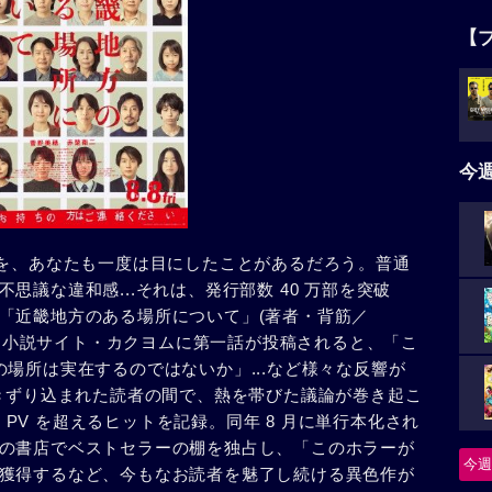
【
今
紙を、あなたも一度は目にしたことがあるだろう。普通
思議な違和感...それは、発行部数 40 万部を突破
「近畿地方のある場所について」(著者・背筋／
月、Web 小説サイト・カクヨムに第一話が投稿されると、「こ
場所は実在するのではないか」...など様々な反響が
引きずり込まれた読者の間で、熱を帯びた議論が巻き起こ
万 PV を超えるヒットを記録。同年 8 月に単行本化され
の書店でベストセラーの棚を独占し、「このホラーが
今週
 位を獲得するなど、今もなお読者を魅了し続ける異色作が