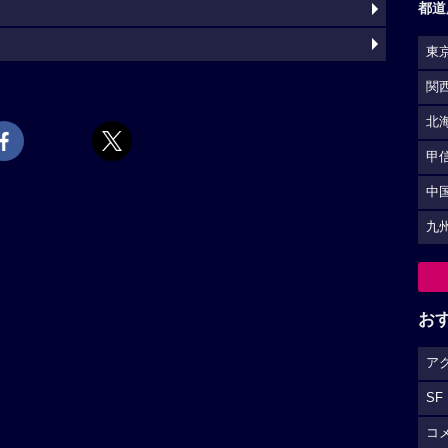
都道
東
関
北
甲
中
九
お
ア
SF
コ