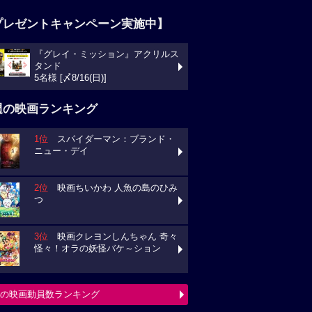
プレゼントキャンペーン実施中】
『グレイ・ミッション』アクリルス
タンド
5名様 [〆8/16(日)]
週の映画ランキング
1位
スパイダーマン：ブランド・
ニュー・デイ
2位
映画ちいかわ 人魚の島のひみ
つ
3位
映画クレヨンしんちゃん 奇々
怪々！オラの妖怪バケ～ション
の映画動員数ランキング