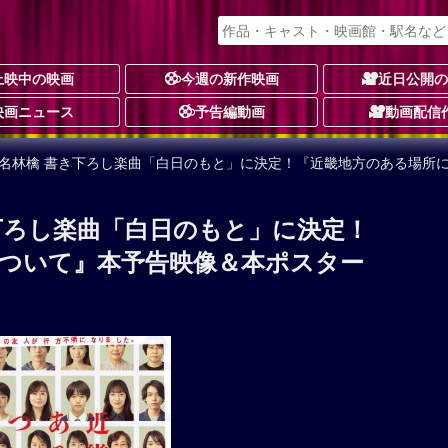
上映中の映画
今週の新作映画
近日公開
映画ニュース
予告編動画
動画配信
椎名林檎 書き下ろし楽曲「白日のもと」に決定！『近畿地方のある場所
下ろし楽曲「白日のもと」に決定！
ついて』本予告映像＆本ポスター