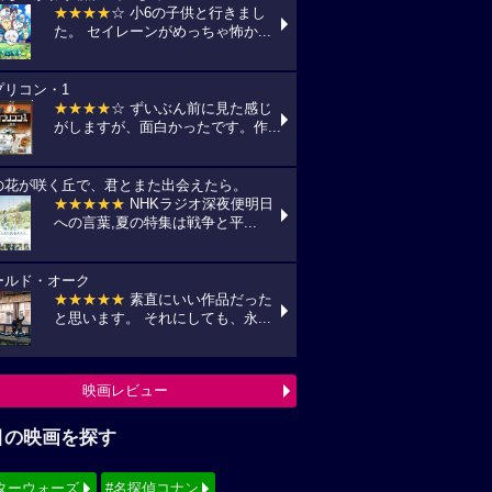
★★★★
☆ 小6の子供と行きまし
た。 セイレーンがめっちゃ怖か...
プリコン・1
★★★★
☆ ずいぶん前に見た感じ
がしますが、面白かったです。作...
の花が咲く丘で、君とまた出会えたら。
★★★★★
NHKラジオ深夜便明日
への言葉,夏の特集は戦争と平...
ールド・オーク
★★★★★
素直にいい作品だった
と思います。 それにしても、永...
映画レビュー
目の映画を探す
ターウォーズ
#名探偵コナン