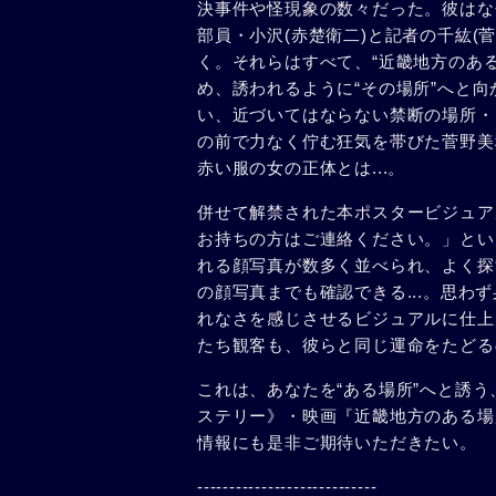
決事件や怪現象の数々だった。彼はな
部員・小沢(赤楚衛二)と記者の千紘(
く。それらはすべて、“近畿地方のあ
め、誘われるように“その場所”へと
い、近づいてはならない禁断の場所・
の前で力なく佇む狂気を帯びた菅野美
赤い服の女の正体とは...。
併せて解禁された本ポスタービジュア
お持ちの方はご連絡ください。」とい
れる顔写真が数多く並べられ、よく探
の顔写真までも確認できる...。思
れなさを感じさせるビジュアルに仕上
たち観客も、彼らと同じ運命をたどるの
これは、あなたを“ある場所”へと誘
ステリー》・映画『近畿地方のある場所
情報にも是非ご期待いただきたい。
----------------------------