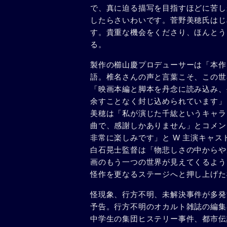
で、真に迫る描写を目指すほどに苦し
したらさいわいです。菅野美穂氏はじ
す。貴重な機会をくださり、ほんとう
る。
製作の櫛山慶プロデューサーは「本作は
語。椎名さんの声と言葉こそ、この世
「映画本編と脚本を丹念に読み込み、
余すことなく封じ込められています」
美穂は「私が演じた千紘というキャラ
曲で、感謝しかありません」とコメン
非常に楽しみです」と W 主演キャス
白石晃士監督は「物悲しさの中からや
画のもう一つの世界が見えてくるよう
怪作を更なるステージへと押し上げた
怪現象、行方不明、未解決事件が多発
予告。行方不明のオカルト雑誌の編集
中学生の集団ヒステリー事件、都市伝