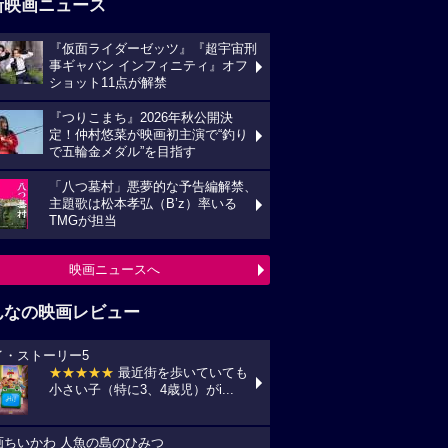
新映画ニュース
『仮面ライダーゼッツ』『超宇宙刑
事ギャバン インフィニティ』オフ
ショット11点が解禁
『つりこまち』2026年秋公開決
定！仲村悠菜が映画初主演で“釣り
で五輪金メダル”を目指す
「八つ墓村」悪夢的な予告編解禁、
主題歌は松本孝弘（B’z）率いる
TMGが担当
映画ニュースへ
んなの映画レビュー
イ・ストーリー5
★★★★★
最近街を歩いていても
小さい子（特に3、4歳児）がi...
画ちいかわ 人魚の島のひみつ