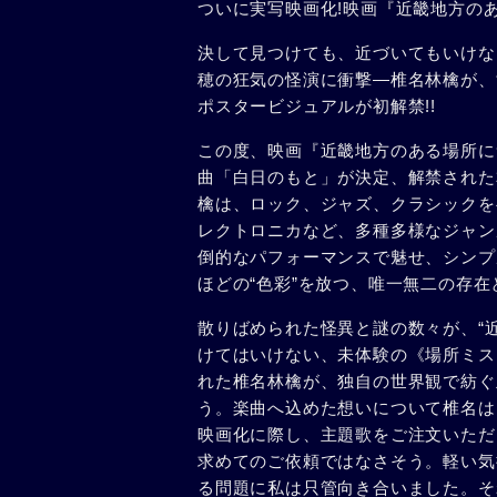
ついに実写映画化!映画『近畿地方のある
決して見つけても、近づいてもいけない
穂の狂気の怪演に衝撃―椎名林檎が、
ポスタービジュアルが初解禁!!
この度、映画『近畿地方のある場所に
曲「白日のもと」が決定、解禁された
檎は、ロック、ジャズ、クラシックを
レクトロニカなど、多種多様なジャン
倒的なパフォーマンスで魅せ、シンプ
ほどの“色彩”を放つ、唯一無二の存
散りばめられた怪異と謎の数々が、“近
けてはいけない、未体験の《場所ミス
れた椎名林檎が、独自の世界観で紡ぐ
う。楽曲へ込めた想いについて椎名は
映画化に際し、主題歌をご注文いただ
求めてのご依頼ではなさそう。軽い気
る問題に私は只管向き合いました。そ