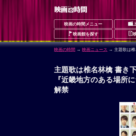
映画の時間メニュー
映画館を探す
映画の時間
→
映画ニュース
→ 主題歌は
主題歌は椎名林檎 書き
『近畿地方のある場所に
解禁