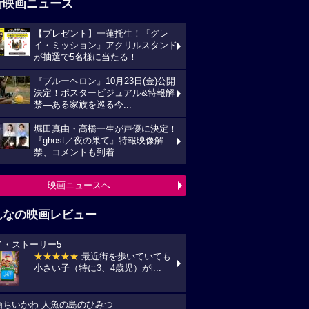
新映画ニュース
【プレゼント】一蓮托生！『グレ
イ・ミッション』アクリルスタンド
が抽選で5名様に当たる！
『ブルーヘロン』10月23日(金)公開
決定！ポスタービジュアル&特報解
禁―ある家族を巡る今...
堀田真由・高橋一生が声優に決定！
『ghost／夜の果て』特報映像解
禁、コメントも到着
映画ニュースへ
んなの映画レビュー
イ・ストーリー5
★★★★★
最近街を歩いていても
小さい子（特に3、4歳児）がi...
画ちいかわ 人魚の島のひみつ