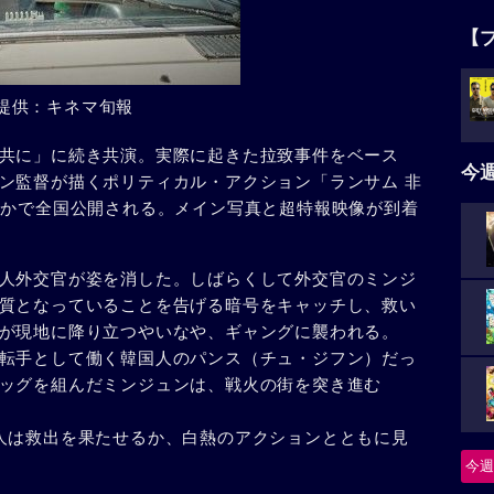
【
提供：キネマ旬報
共に」に続き共演。実際に起きた拉致事件をベース
今
ン監督が描くポリティカル・アクション「ランサム 非
ほかで全国公開される。メイン写真と超特報映像が到着
人外交官が姿を消した。しばらくして外交官のミンジ
質となっていることを告げる暗号をキャッチし、救い
が現地に降り立つやいなや、ギャングに襲われる。
転手として働く韓国人のパンス（チュ・ジフン）だっ
ッグを組んだミンジュンは、戦火の街を突き進む
人は救出を果たせるか、白熱のアクションとともに見
今週