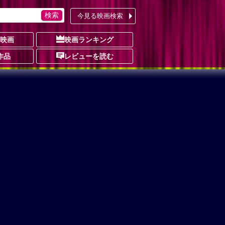
今見る映画検索
の映画
映画ランキング
作品
レビューを読む