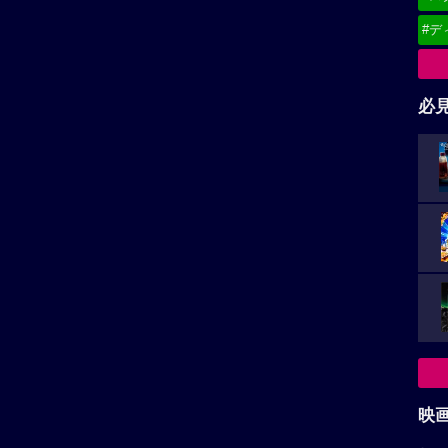
#デ
必
映