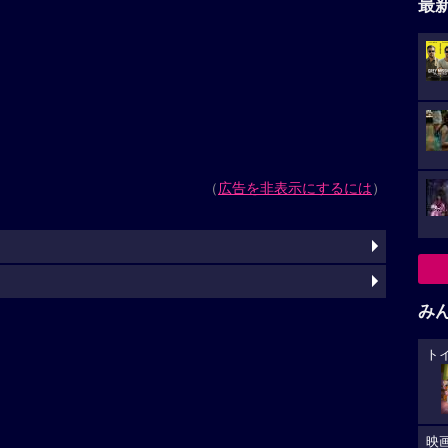
最
（
広告を非表示にするには
）
み
ト
映