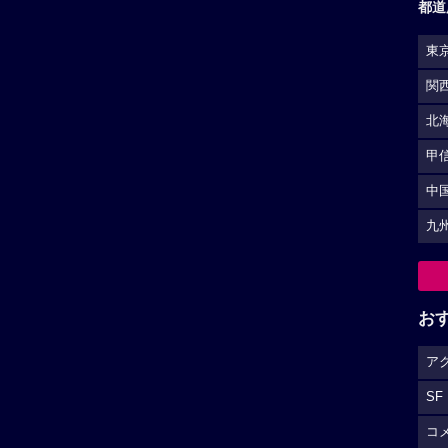
都道
東
関
北
甲
中
九
お
ア
SF
コ