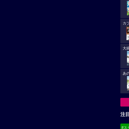
カ
大
あ
注
#ス