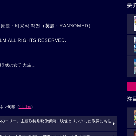
要
／原題：비공식 작전（英題：RANSOMED）
LM ALL RIGHTS RESERVED.
9歳の女子大生...
注
ネマ旬報（
引用元
）
らいのエリー』主題歌特別映像解禁！映像とリンクした歌詞にも注