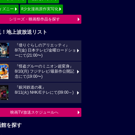
ィズニー
#少女漫画原作実写化
シリーズ・映画祭作品を探す
見！地上波放送リスト
『借りぐらしのアリエッティ』
8/7(金) 日本テレビ/金曜ロードショ
ーにて(21:00〜)
『怪盗グルーのミニオン超変身』
8/10(月) フジテレビ/最新作公開記
念にて(19:00〜)
『銀河鉄道の夜』
8/11(火) NHK/Eテレにて(09:00～)
映画TV放送スケジュールへ
画館を探す