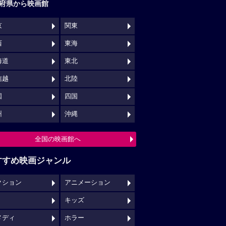
府県から映画館
京
関東
西
東海
海道
東北
信越
北陸
国
四国
州
沖縄
全国の映画館へ
すすめ映画ジャンル
クション
アニメーション
キッズ
メディ
ホラー