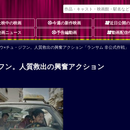
上映中の映画
今週の新作映画
近日公開
映画ニュース
予告編動画
動画配信
ンウ×チュ・ジフン。人質救出の興奮アクション「ランサム 非公式作戦」
フン。人質救出の興奮アクション
」