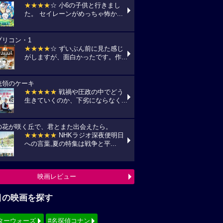
★★★★
☆ 小6の子供と行きまし
た。 セイレーンがめっちゃ怖か...
プリコン・1
★★★★
☆ ずいぶん前に見た感じ
がしますが、面白かったです。作...
統領のケーキ
★★★★★
戦禍や圧政の中でどう
生きていくのか、下劣にならなく...
の花が咲く丘で、君とまた出会えたら。
★★★★★
NHKラジオ深夜便明日
への言葉,夏の特集は戦争と平...
映画レビュー
目の映画を探す
ターウォーズ
#名探偵コナン