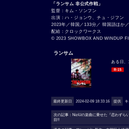
「ランサム 非公式作戦」
監督：キム・ソンフン
出演：ハ・ジョンウ、チュ・ジフン
2023年／韓国／133分／ 韓国語ほか
配給：クロックワークス
© 2023 SHOWBOX AND WINDUP FI
ランサム
ある日、1
R-15
最終更新日
2024-02-09 18:33:16
提供
キ
次の記事：NiziUの楽曲に乗せた『恋わず
目!!