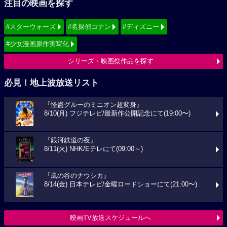
注目の映画を探す
#スターウォーズ
#名探偵コナン
#ディズニー
#少女漫画原作実写化
シリーズ・映画祭作品を探す
必見！地上波放送リスト
『怪盗グルーのミニオン超変身』
8/10(月) フジテレビ/最新作公開記念にて(19:00〜)
『銀河鉄道の夜』
8/11(火) NHK/Eテレにて(09:00～)
『風の谷のナウシカ』
8/14(金) 日本テレビ/金曜ロードショーにて(21:00〜)
映画TV放送スケジュールへ