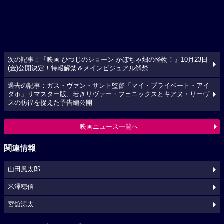
次の記事：『映画 ひつじのショーン かぼちゃ畑の怪物！』10月23日
(金)公開決定！特報解禁＆メインビジュアル解禁
過去の記事：ガス・ヴァン・サント監督「マイ・プライベート・アイ
ダホ」リマスター版、若きリヴァー・フェニックスとキアヌ・リーヴ
スの彷徨を捉えた予告編公開
映画ニュース一覧へ
関連情報
山田風太郎
米澤穂信
宮舘涼太