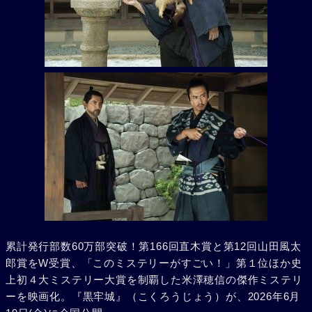
累計発行部数60万部突破！第166回直木賞と第12回山田風太
郎賞をW受賞、「このミステリーがすごい！」第１位ほか史
上初４大ミステリー大賞を制覇した米澤穂信の傑作ミステリ
ーを映画化。『黒牢城』（こくろうじょう）が、2026年6月