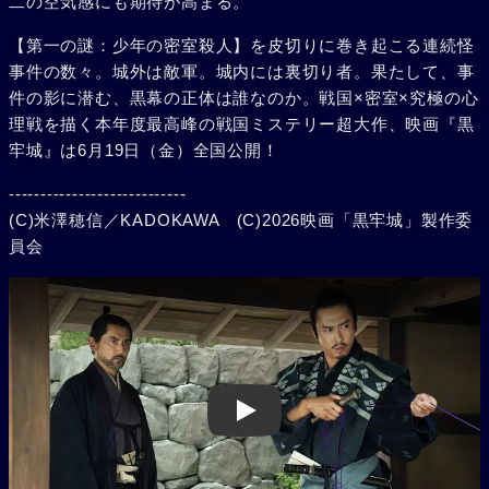
二の空気感にも期待が高まる。
【第一の謎：少年の密室殺人】を皮切りに巻き起こる連続怪
事件の数々。城外は敵軍。城内には裏切り者。果たして、事
件の影に潜む、黒幕の正体は誰なのか。戦国×密室×究極の心
理戦を描く本年度最高峰の戦国ミステリー超大作、映画『黒
牢城』は6月19日（金）全国公開！
----------------------------
(C)米澤穂信／KADOKAWA (C)2026映画「黒牢城」製作委
員会
Play