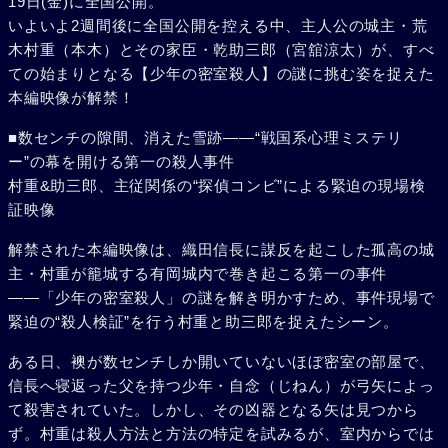
19日(金)に全国公開。
いよいよ2週間後に全国公開を控える中、主人公の城主・荒
木村重（本木）とその家臣・乾助三郎（宮舘涼太）が、すべ
ての始まりとなる【少年の密室殺人】の謎に挑む姿を捉えた
本編映像が解禁！
■数センチの隙間、消えた雪跡――“戦国系心理ミステリ
ー”の幕を開ける第一の殺人事件
村重&助三郎、主従関係の“探偵コンビ”による緊迫の現場検
証映像
解禁された本編映像は、織田信長に謀反を起こした孤高の城
主・村重が籠城する有岡城内で巻き起こる第一の事件
――「少年の密室殺人」の謎を解き明かすため、事件現場で
緊迫の“殺人検証”を行う村重と助三郎を捉えたシーン。
ある日、襖が数センチしか開いていないほぼ密室の部屋で、
信長へ寝返った父を持つ少年・自念（じねん）が弓矢によっ
て殺害されていた。しかし、その凶器となる矢は見つから
ず。村重は殺人方法と方法の特定を試みるが、室内からでは