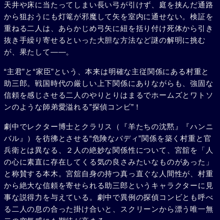
天井や床に当たってしまい長い弓が引けず、庭を挟んだ通路
から狙おうにも灯篭が邪魔して矢を室内に通せない。検証を
重ねる二人は、あらかじめ弓矢に紐を括り付け死体から引き
抜き手繰り寄せるといった大胆な方法など謎の解明に挑む
が、果たして――。
“主君”と“家臣”という、本来は明確な主従関係にある村重と
助三郎。戦国時代の厳しい上下関係にありながらも、強固な
信頼を感じさせる二人のやりとりはまるでホームズとワトソ
ンのような師弟愛溢れる”探偵コンビ”！
劇中でレクター博士とクラリス（『羊たちの沈黙』『ハンニ
バル』）を彷彿とさせる“危険なバディ”関係を築く村重と官
兵衛とは異なる、２人の絶妙な関係性について、宮舘を「人
の心に素直に存在してくる気の良さみたいなものがあった」
と称賛する本木。宮舘自身の持つ真っ直ぐな人間性が、村重
から絶大な信頼を寄せられる助三郎というキャラクターに見
事な説得力を与えている。劇中で異例の探偵コンビとも呼べ
る二人の息の合った掛け合いと、スクリーンから漂う唯一無