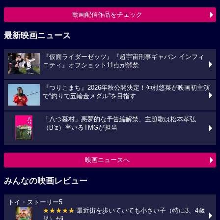
動画配信作品をチェック
最新映画ニュース
『仮面ライダーゼッツ』『超宇宙刑事ギャバン インフィ
ニティ』オフショット11点が解禁
『つりこまち』2026年秋公開決定！仲村悠菜が映画初主演
で“釣りで五輪金メダル”を目指す
「八つ墓村」悪夢的な予告編解禁、主題歌は松本孝弘
（B’z）率いるTMGが担当
映画ニュースへ
みんなの映画レビュー
トイ・ストーリー5
★★★★★
最近街を歩いていても小さい子（特に3、4歳
児）がi...