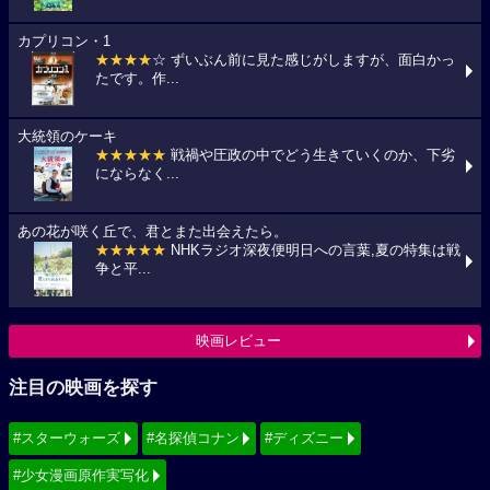
カプリコン・1
★★★★
☆ ずいぶん前に見た感じがしますが、面白かっ
たです。作...
大統領のケーキ
★★★★★
戦禍や圧政の中でどう生きていくのか、下劣
にならなく...
あの花が咲く丘で、君とまた出会えたら。
★★★★★
NHKラジオ深夜便明日への言葉,夏の特集は戦
争と平...
映画レビュー
注目の映画を探す
#スターウォーズ
#名探偵コナン
#ディズニー
#少女漫画原作実写化