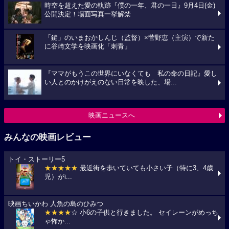
時空を超えた愛の軌跡『僕の一年、君の一日』9月4日(金)
公開決定！場面写真一挙解禁
「鍵」のいまおかしんじ（監督）×菅野恵（主演）で新た
に谷崎文学を映画化「刺青」
『ママがもうこの世界にいなくても 私の命の日記』愛し
い人とのかけがえのない日常を映した、場...
映画ニュースへ
みんなの映画レビュー
トイ・ストーリー5
★★★★★
最近街を歩いていても小さい子（特に3、4歳
児）がi...
映画ちいかわ 人魚の島のひみつ
★★★★
☆ 小6の子供と行きました。 セイレーンがめっち
ゃ怖か...