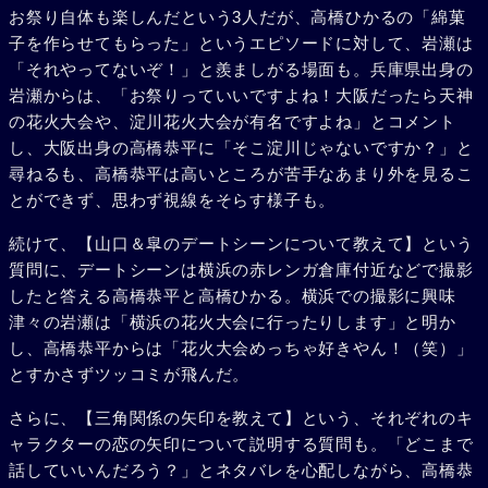
お祭り自体も楽しんだという3人だが、高橋ひかるの「綿菓
子を作らせてもらった」というエピソードに対して、岩瀬は
「それやってないぞ！」と羨ましがる場面も。兵庫県出身の
岩瀬からは、「お祭りっていいですよね！大阪だったら天神
の花火大会や、淀川花火大会が有名ですよね」とコメント
し、大阪出身の高橋恭平に「そこ淀川じゃないですか？」と
尋ねるも、高橋恭平は高いところが苦手なあまり外を見るこ
とができず、思わず視線をそらす様子も。
続けて、【山口＆皐のデートシーンについて教えて】という
質問に、デートシーンは横浜の赤レンガ倉庫付近などで撮影
したと答える高橋恭平と高橋ひかる。横浜での撮影に興味
津々の岩瀬は「横浜の花火大会に行ったりします」と明か
し、高橋恭平からは「花火大会めっちゃ好きやん！（笑）」
とすかさずツッコミが飛んだ。
さらに、【三角関係の矢印を教えて】という、それぞれのキ
ャラクターの恋の矢印について説明する質問も。「どこまで
話していいんだろう？」とネタバレを心配しながら、高橋恭