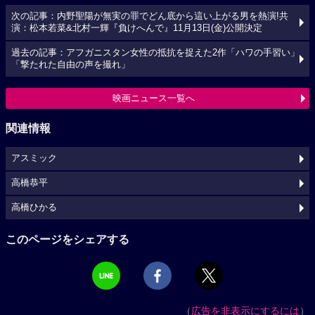
次の記事：内野聖陽が無実の罪でどん底から這い上がる男を熱演!共
演：松本若菜&北村一輝『負けへんで』11月13日(金)公開決定
過去の記事：アフガニスタン女性の抵抗を捉えた2作「ハワの手習い」
「撃たれた自由の声を撮れ」
映画ニュース一覧へ
関連情報
アスミック
高橋恭平
高橋ひかる
このページをシェアする
（
広告を非表示にするには
）