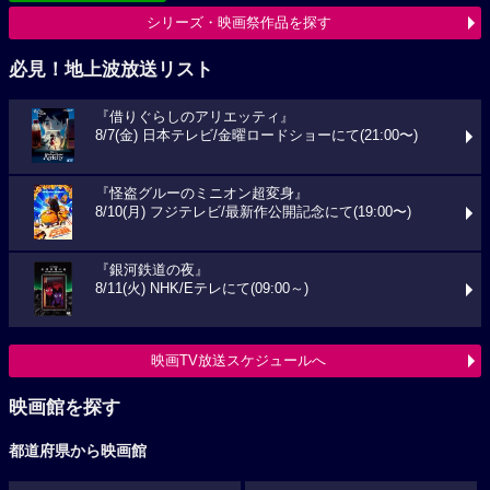
シリーズ・映画祭作品を探す
必見！地上波放送リスト
『借りぐらしのアリエッティ』
8/7(金) 日本テレビ/金曜ロードショーにて(21:00〜)
『怪盗グルーのミニオン超変身』
8/10(月) フジテレビ/最新作公開記念にて(19:00〜)
『銀河鉄道の夜』
8/11(火) NHK/Eテレにて(09:00～)
映画TV放送スケジュールへ
映画館を探す
都道府県から映画館