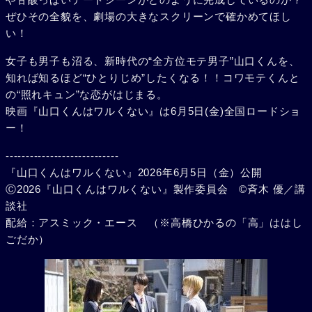
ぜひその全貌を、劇場の大きなスクリーンで確かめてほし
い！
女子も男子も沼る、新時代の“全方位モテ男子”山口くんを、
知れば知るほど“ひとりじめ”したくなる！！コワモテくんと
の“照れキュン”な恋がはじまる。
映画『山口くんはワルくない』は6月5日(金)全国ロードショ
ー！
----------------------------
『山口くんはワルくない』2026年6月5日（金）公開
Ⓒ2026『山口くんはワルくない』製作委員会 ©斉木 優／講
談社
配給：アスミック・エース （※高橋ひかるの「高」ははし
ごだか）