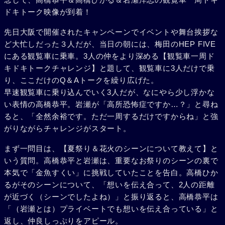
ドキトーク映像が到着！
先日大阪で開催されたキャンペーンでイベントや舞台挨拶な
ど大忙しだった３人だが、当日の朝には、梅田のHEP FIVE
にある観覧車に乗車。3人の仲をより深める【観覧車一周ド
キドキトークチャレンジ】と題して、観覧車に3人だけで乗
り、ここだけのQ＆Aトークを繰り広げた。
早速観覧車に乗り込んでいく3人だが、なにやら少し浮かな
い表情の高橋恭平。岩瀬が「高所恐怖症ですか…？」と尋ね
ると、「全然余裕です。ただ一周するだけですからね」と強
がりながらチャレンジがスタート。
まず一問目は、【夏祭り＆花火のシーンについて教えて】と
いう質問。高橋恭平と岩瀬は、重要なお祭りのシーンの裏で
本気で「金魚すくい」に挑戦していたことを告白。高橋ひか
るがそのシーンについて、「想いを伝え合って、2人の距離
が近づく（シーンでしたよね）」と振り返ると、高橋恭平は
「（岩瀬とは）プライベートでも想いを伝え合っている」と
返し、仲良しっぷりをアピール。