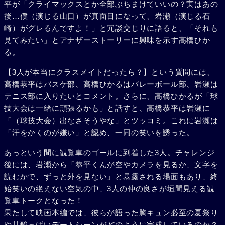
平が「クライマックスとか全部ぶちまけていいの？実はあの
後…僕（演じる山口）が真面目になって、岩瀬（演じる石
崎）がグレるんですよ！」と冗談交じりに語ると、「それも
見てみたい」とアナザーストーリーに興味を示す高橋ひか
る。
【3人が本当にクラスメイトだったら？】という質問には、
高橋恭平はバスケ部、高橋ひかるはバレーボール部、岩瀬は
テニス部に入りたいとコメント。さらに、高橋ひかるが「球
技大会は一緒に頑張るかも」と話すと、高橋恭平は岩瀬に
「（球技大会）出なさそうやな」とツッコミ。これに岩瀬は
「汗をかくのが嫌い」と認め、一同の笑いを誘った。
あっという間に観覧車のゴールに到着した3人。チャレンジ
後には、岩瀬から「恭平くんが空やカメラを見るか、文字を
読むかで、ずっと外を見ない」と暴露される場面もあり、終
始笑いの絶えない空気の中、3人の仲の良さが垣間見える観
覧車トークとなった！
果たして映画本編では、彼らが語った胸キュン必至の夏祭り
や甘酸っぱいデートシーンがどのように完成しているのか？