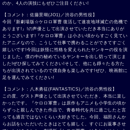
のか、4人の演技にもぜひご注目ください!
【コメント：佐藤景瑚(JO1)／渋谷の男性役】
今回『新劇場版☆ケロロ軍曹 復活して速攻地球滅亡の危機で
あります!』!の声優として出演させていただき本当にありが
とうございます!『ケロロ軍曹』は小さい頃からすごく見てい
たアニメなので、こうして仕事で携わることができてすごく
嬉しいです!今回は妖怪に性格を変えられたヤンキーの役を演
じました。僕の中の秘めているヤンキーを出し切って演じま
した!ぜひ探してみてください!そして、他にも錚々たる方た
ちが出演されているので僕自身も楽しみです!ぜひ、映画館に
足を運んでみてください!
【コメント：八木勇征(FANTASTICS)／渋谷の男性役】
この度、ゲスト声優として出演させていただき、本当に楽し
かったです。『ケロロ軍曹』は原作もアニメも小学生の頃か
らずっと親しんできた作品で、青春時代を共に過ごしたと言
っても過言ではないくらい大好きでした。今回、福田さんか
らお話をいただいたときはとても嬉しく、すぐにお返事させ