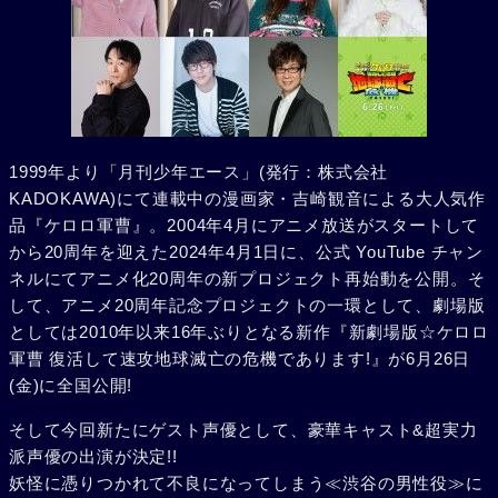
1999年より「月刊少年エース」(発行：株式会社
KADOKAWA)にて連載中の漫画家・吉崎観音による大人気作
品『ケロロ軍曹』。2004年4月にアニメ放送がスタートして
から20周年を迎えた2024年4月1日に、公式 YouTube チャン
ネルにてアニメ化20周年の新プロジェクト再始動を公開。そ
して、アニメ20周年記念プロジェクトの一環として、劇場版
としては2010年以来16年ぶりとなる新作『新劇場版☆ケロロ
軍曹 復活して速攻地球滅亡の危機であります!』が6月26日
(金)に全国公開!
そして今回新たにゲスト声優として、豪華キャスト&超実力
派声優の出演が決定!!
妖怪に憑りつかれて不良になってしまう≪渋谷の男性役≫に