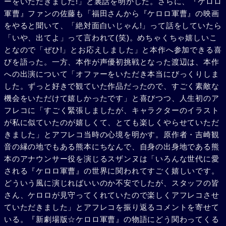
ーをいただきました!」と裏話を明かした。さらに、『ケロロ
軍曹』ファンの佐藤も「福田さんから『ケロロ軍曹』の映画
をやると聞いて、「絶対面白いじゃん!」って話をしていたら
「いや、出てよ」って言われて(笑)。めちゃくちゃ嬉しいこ
となので「ぜひ!」とお応えしました」と本作へ参加できる喜
びを語った。一方、本作が声優初挑戦となった渡辺は、本作
への出演について「オファーをいただき本当にびっくりしま
した。ずっと好きで観ていた作品だったので、すごく素敵な
機会をいただけて嬉しかったです」と喜びつつ、人生初のア
フレコに「すごく緊張しましたが、キャラクターのイラスト
が私に似ていたのが嬉しくて、とても楽しくやらせていただ
きました」とアフレコ当時の心境を明かす。原作者・吉崎観
音の縁の地でもある熊本にちなんで、自身の出身地である熊
本のアナウンサー役を演じるスザンヌは「いろんな世代に愛
される『ケロロ軍曹』の世界に関われてすごく嬉しいです。
どういう風に演じればいいのか不安でしたが、スタッフの皆
さん、ケロロが見守ってくれていたので楽しくアフレコさせ
ていただきました」とアフレコを振り返るコメントを寄せて
いる。『新劇場版☆ケロロ軍曹』の物語にどう関わってくる