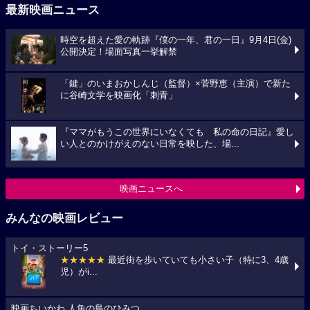
最新映画ニュース
時空を超えた愛の軌跡『僕の一年、君の一日』9月4日(金)
公開決定！場面写真一挙解禁
「鍵」のいまおかしんじ（監督）×菅野恵（主演）で新た
に谷崎文学を映画化「刺青」
『ママがもうこの世界にいなくても 私の命の日記』愛し
い人とのかけがえのない日常を映した、場...
映画ニュースへ
みんなの映画レビュー
トイ・ストーリー5
★★★★★
最近街を歩いていても小さい子（特に3、4歳
児）がi...
映画ちいかわ 人魚の島のひみつ