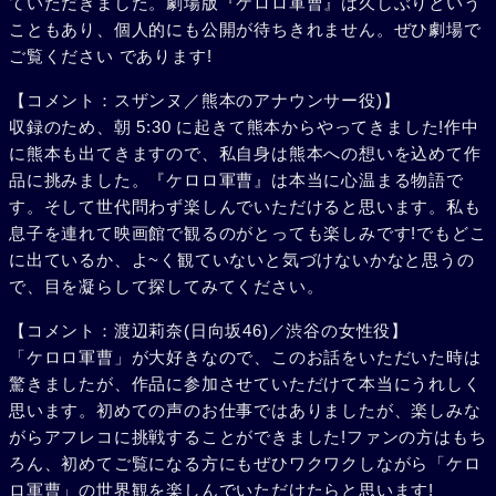
ていただきました。劇場版『ケロロ軍曹』は久しぶりという
こともあり、個人的にも公開が待ちきれません。ぜひ劇場で
ご覧ください であります!
【コメント：スザンヌ／熊本のアナウンサー役)】
収録のため、朝 5:30 に起きて熊本からやってきました!作中
に熊本も出てきますので、私自身は熊本への想いを込めて作
品に挑みました。『ケロロ軍曹』は本当に心温まる物語で
す。そして世代問わず楽しんでいただけると思います。私も
息子を連れて映画館で観るのがとっても楽しみです!でもどこ
に出ているか、よ~く観ていないと気づけないかなと思うの
で、目を凝らして探してみてください。
【コメント：渡辺莉奈(日向坂46)／渋谷の女性役】
「ケロロ軍曹」が大好きなので、このお話をいただいた時は
驚きましたが、作品に参加させていただけて本当にうれしく
思います。初めての声のお仕事ではありましたが、楽しみな
がらアフレコに挑戦することができました!ファンの方はもち
ろん、初めてご覧になる方にもぜひワクワクしながら「ケロ
ロ軍曹」の世界観を楽しんでいただけたらと思います!