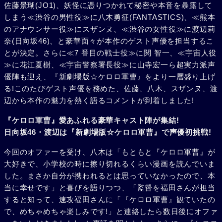
佐藤景瑚(JO1)、妖怪に憑りつかれて秘密や本音を暴露して
しまう≪渋谷の男性役≫に八木勇征(FANTASTICS)、≪熊本
のアナウンサー役≫にスザンヌ、≪渋谷の女性役≫に渡辺莉
奈(日向坂46)、と豪華面々が本作のゲスト声優を担当するこ
とが決定。さらに≪7 番目の戦士役≫に関 智一、≪宇宙人役
≫に花江夏樹、≪宇宙警察署長役≫に山寺宏一ら超実力派声
優陣も迎え、『新劇場版☆ケロロ軍曹』をより一層盛り上げ
る!このたびゲスト声優を務めた、佐藤、八木、スザンヌ、渡
辺から本作の魅力を熱く語るコメントが到着しました!
『ケロロ軍曹』愛あふれる豪華キャスト陣が集結!
日向坂46・渡辺は『新劇場版☆ケロロ軍曹』で声優初挑戦!
今回のオファーを受け、八木は「もともと『ケロロ軍曹』が
大好きで、小学校の時に擦り切れるくらい漫画を読んでいま
した。まさか自分が携われるとは思っていなかったので、本
当に幸せです」と喜びを語りつつ、「監督を福田さんが担当
すると知って、速攻福田さんに「『ケロロ軍曹』観ていたの
で、めちゃめちゃ楽しみです!」と連絡したら数日後にオファ