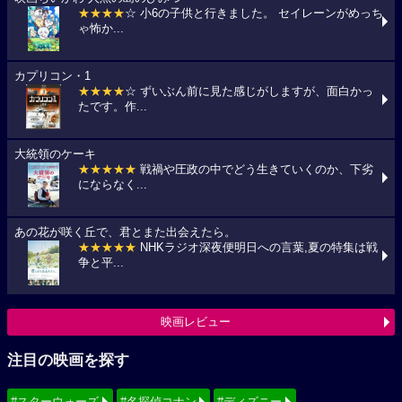
★★★★
☆ 小6の子供と行きました。 セイレーンがめっち
ゃ怖か...
カプリコン・1
★★★★
☆ ずいぶん前に見た感じがしますが、面白かっ
たです。作...
大統領のケーキ
★★★★★
戦禍や圧政の中でどう生きていくのか、下劣
にならなく...
あの花が咲く丘で、君とまた出会えたら。
★★★★★
NHKラジオ深夜便明日への言葉,夏の特集は戦
争と平...
映画レビュー
注目の映画を探す
#スターウォーズ
#名探偵コナン
#ディズニー