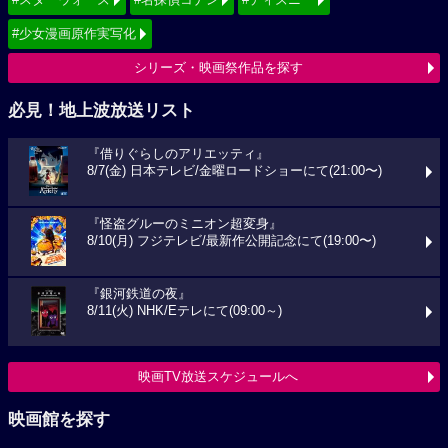
#少女漫画原作実写化
シリーズ・映画祭作品を探す
必見！地上波放送リスト
『借りぐらしのアリエッティ』
8/7(金) 日本テレビ/金曜ロードショーにて(21:00〜)
『怪盗グルーのミニオン超変身』
8/10(月) フジテレビ/最新作公開記念にて(19:00〜)
『銀河鉄道の夜』
8/11(火) NHK/Eテレにて(09:00～)
映画TV放送スケジュールへ
映画館を探す