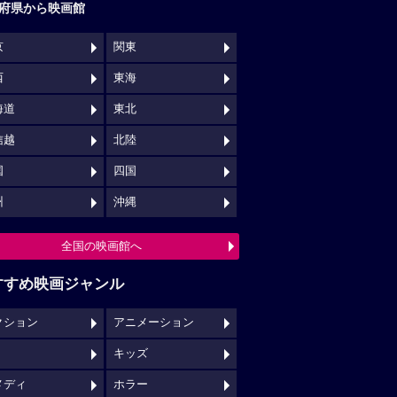
府県から映画館
京
関東
西
東海
海道
東北
信越
北陸
国
四国
州
沖縄
全国の映画館へ
すすめ映画ジャンル
クション
アニメーション
キッズ
メディ
ホラー