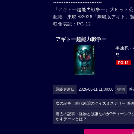
----------------------------
『アギト—超能力戦争—』大ヒット公
配給：東映 ©2026「劇場版アギト
映倫表記：PG-12
アギトー超能力戦争ー
半凍死・
見...
PG-12
最終更新日
2026-05-11 11:00:00
提供
映
次の記事：前代未聞のクイズミステリー 映画
過去の記事：怪物とは誰なのか?ディーンフ
かすテーマとは？