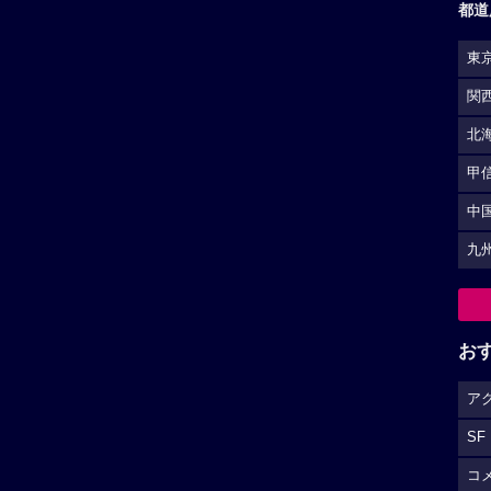
都道
東
関
北
甲
中
九
お
ア
SF
コ