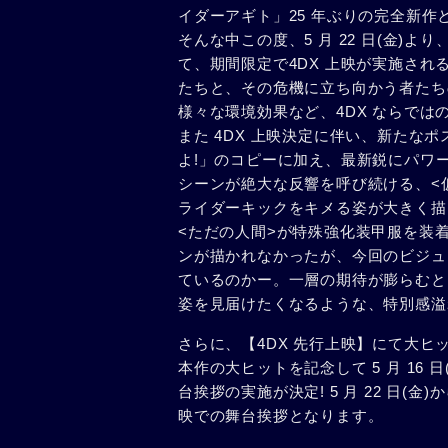
イダーアギト」25 年ぶりの完全新
そんな中この度、5 月 22 日(金)
て、期間限定で4DX 上映が実施され
たちと、その危機に立ち向かう者たち
様々な環境効果など、4DX ならでは
また 4DX 上映決定に伴い、新たなポ
よ!」のコピーに加え、最新鋭にパワ
シーンが絶大な反響を呼び続ける、<仮
ライダーキックをキメる姿が大きく描
<ただの人間>が特殊強化装甲服を装
ンが描かれなかったが、今回のビジュ
ているのかー。一層の期待が膨らむと
姿を見届けたくなるような、特別感溢
さらに、【4DX 先行上映】にて大ヒ
本作の大ヒットを記念して 5 月 16
台挨拶の実施が決定! 5 月 22 日(金
映での舞台挨拶となります。