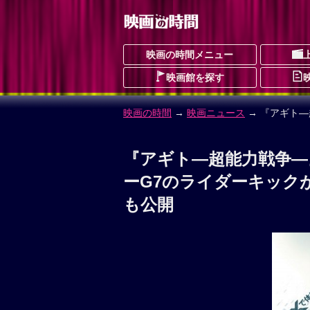
映画の時間メニュー
映画館を探す
映画の時間
→
映画ニュース
→ 『アギト
『アギト—超能力戦争—
ーG7のライダーキック
も公開