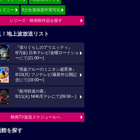
ィズニー
#少女漫画原作実写化
シリーズ・映画祭作品を探す
見！地上波放送リスト
『借りぐらしのアリエッティ』
8/7(金) 日本テレビ/金曜ロードショ
ーにて(21:00〜)
『怪盗グルーのミニオン超変身』
8/10(月) フジテレビ/最新作公開記
念にて(19:00〜)
『銀河鉄道の夜』
8/11(火) NHK/Eテレにて(09:00～)
映画TV放送スケジュールへ
画館を探す