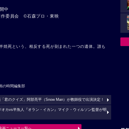
開中
」製作委員会 ©石森プロ・東映
半焼死という、相反する死が刻まれた一つの遺体。誰も
画の時間編集部
「君のクイズ」阿部亮平（Snow Man）が教師役で出演決定！
ジオカvs半魚人『オラン・イカン』マイク・ウィルソン監督が明
映画ニュース一覧へ