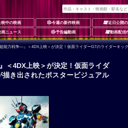
上映中の映画
今週の新作映画
近日公開
映画ニュース
予告編動画
動画配信
—超能力戦争—』＜4DX上映＞が決定！仮面ライダーG7のライダーキッ
』＜4DX上映＞が決定！仮面ライダ
が描き出されたポスタービジュアル