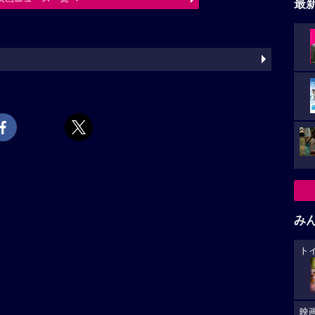
最
み
ト
映