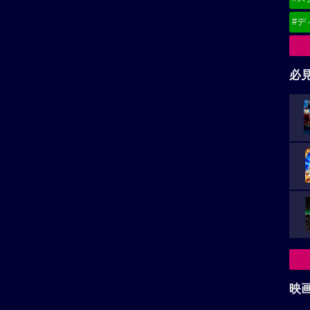
#デ
必
映