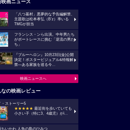
新映画ニュース
「八つ墓村」悪夢的な予告編解禁、
主題歌は松本孝弘（B’z）率いる
TMGが担当
フランシス・ンら出演。中年男たち
がボートレースに挑む「逆流の男た
ち」
『ブルーヘロン』10月23日(金)公開
決定！ポスタービジュアル&特報解
禁―ある家族を巡る今...
映画ニュースへ
んなの映画レビュー
イ・ストーリー5
★★★★★
最近街を歩いていても
小さい子（特に3、4歳児）がi...
画ちいかわ 人魚の島のひみつ