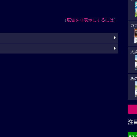
（
広告を非表示にするには
）
カ
大
あ
注
#ス