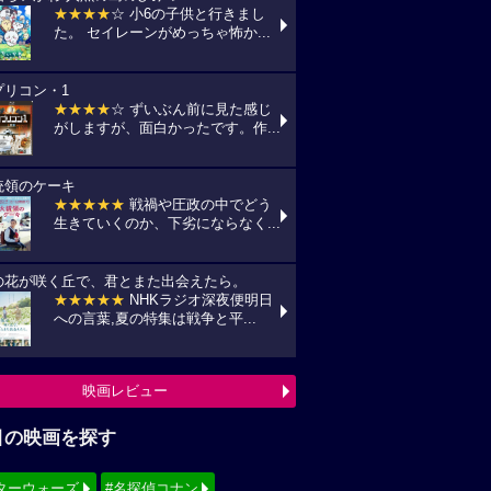
★★★★
☆ 小6の子供と行きまし
た。 セイレーンがめっちゃ怖か...
プリコン・1
★★★★
☆ ずいぶん前に見た感じ
がしますが、面白かったです。作...
統領のケーキ
★★★★★
戦禍や圧政の中でどう
生きていくのか、下劣にならなく...
の花が咲く丘で、君とまた出会えたら。
★★★★★
NHKラジオ深夜便明日
への言葉,夏の特集は戦争と平...
映画レビュー
目の映画を探す
ターウォーズ
#名探偵コナン