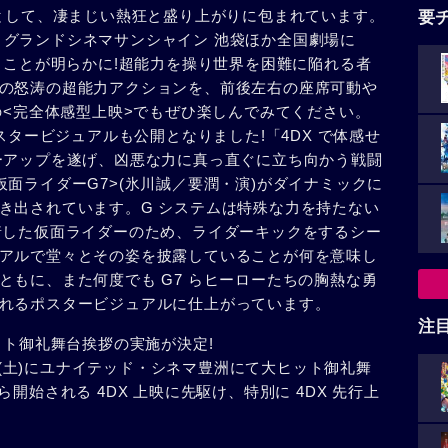
作として、凄まじい熱狂と盛り上がりに包まれています。
要
より、グランドシネマサンシャイン 池袋ほか全国劇場に
ることが明らかに!超能力を操り世界を困難に陥れる者
の怒涛の超能力アクションを、前後左右の座席可動や
の<完全体感型上映>でもぜひ楽しんでみてください。
スタービジュアルも公開となりました!「4DX で体感せ
ーアップを遂げ、凶悪な力に真っ直ぐに立ち向かう戦闘
面ライダーG7>(氷川誠／要潤・演)がダイナミックに
き出されています。G システムは特殊な力を持たない
着した仮面ライダーのため、ライダーキックをするシー
アルで堂々とその姿を披露していることが何を意味し
ともに、また何度でも G7 らヒーローたちの胸熱な勇
れるポスタービジュアルに仕上がっています。
注
ット御礼舞台挨拶の実施が決定!
 日(土)にユナイテッド・シネマ豊洲にて大ヒット御礼舞
)から開始される 4DX 上映に先駆け、特別に 4DX 先行上