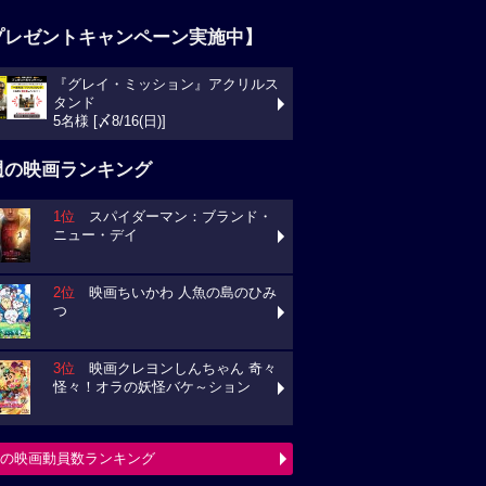
プレゼントキャンペーン実施中】
『グレイ・ミッション』アクリルス
タンド
5名様 [〆8/16(日)]
週の映画ランキング
1位
スパイダーマン：ブランド・
ニュー・デイ
2位
映画ちいかわ 人魚の島のひみ
つ
3位
映画クレヨンしんちゃん 奇々
怪々！オラの妖怪バケ～ション
の映画動員数ランキング