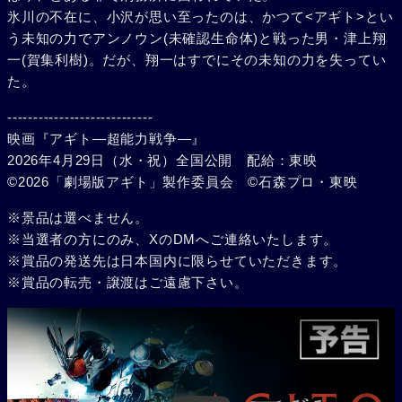
氷川の不在に、小沢が思い至ったのは、かつて<アギト>とい
う未知の力でアンノウン(未確認生命体)と戦った男・津上翔
一(賀集利樹)。だが、翔一はすでにその未知の力を失ってい
た。
----------------------------
映画『アギト―超能力戦争―』
2026年4月29日（水・祝）全国公開 配給：東映
©2026「劇場版アギト」製作委員会 ©石森プロ・東映
※景品は選べません。
※当選者の方にのみ、XのDMへご連絡いたします。
※賞品の発送先は日本国内に限らせていただきます。
※賞品の転売・譲渡はご遠慮下さい。