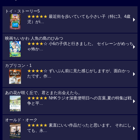
トイ・ストーリー5
★★★★★
最近街を歩いていても小さい子（特に3、4歳
児）がi...
映画ちいかわ 人魚の島のひみつ
★★★★
☆ 小6の子供と行きました。 セイレーンがめっち
ゃ怖か...
カプリコン・1
★★★★
☆ ずいぶん前に見た感じがしますが、面白かっ
たです。作...
あの花が咲く丘で、君とまた出会えたら。
★★★★★
NHKラジオ深夜便明日への言葉,夏の特集は戦
争と平...
オールド・オーク
★★★★★
素直にいい作品だったと思います。 それにし
ても、永...