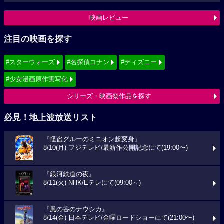
映画レビュー
注目の映画を探す
#スターウォーズ
#名探偵コナン
#ディズニー
#少女漫画原作実写化
シリーズ・映画祭作品を探す
必見！地上波放送リスト
『怪盗グルーのミニオン超変身』
8/10(月) フジテレビ/最新作公開記念にて(19:00〜)
『銀河鉄道の夜』
8/11(火) NHK/Eテレにて(09:00～)
『風の谷のナウシカ』
8/14(金) 日本テレビ/金曜ロードショーにて(21:00〜)