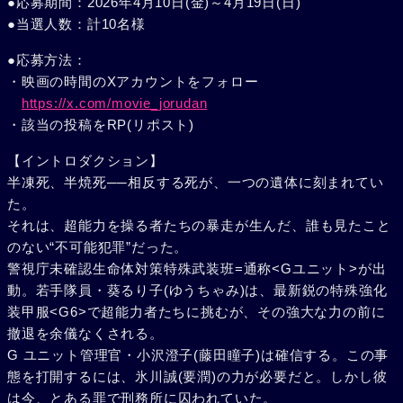
●応募期間：2026年4月10日(金)～4月19日(日)
●当選人数：計10名様
●応募方法：
・映画の時間のXアカウントをフォロー
https://x.com/movie_jorudan
・該当の投稿をRP(リポスト)
【イントロダクション】
半凍死、半焼死──相反する死が、一つの遺体に刻まれてい
た。
それは、超能力を操る者たちの暴走が生んだ、誰も見たこと
のない“不可能犯罪”だった。
警視庁未確認生命体対策特殊武装班=通称<Gユニット>が出
動。若手隊員・葵るり子(ゆうちゃみ)は、最新鋭の特殊強化
装甲服<G6>で超能力者たちに挑むが、その強大な力の前に
撤退を余儀なくされる。
G ユニット管理官・小沢澄子(藤田瞳子)は確信する。この事
態を打開するには、氷川誠(要潤)の力が必要だと。しかし彼
は今、とある罪で刑務所に囚われていた。