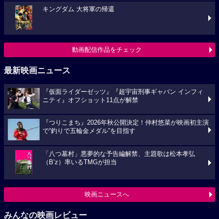
キングダム 大将軍の帰還
動画配信作品をチェック
最新映画ニュース
『仮面ライダーゼッツ』『超宇宙刑事ギャバン インフィ
ニティ』オフショット11点が解禁
『つりこまち』2026年秋公開決定！仲村悠菜が映画初主演
で“釣りで五輪金メダル”を目指す
「八つ墓村」悪夢的な予告編解禁、主題歌は松本孝弘
（B’z）率いるTMGが担当
映画ニュースへ
みんなの映画レビュー