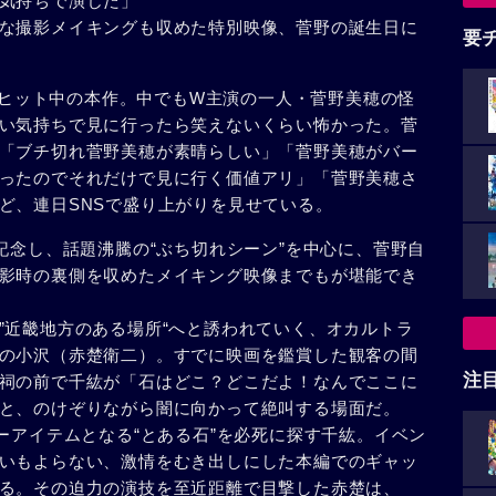
気持ちで演じた」
な撮影メイキングも収めた特別映像、菅野の誕生日に
要
て大ヒット中の本作。中でもW主演の一人・菅野美穂の怪
い気持ちで見に行ったら笑えないくらい怖かった。菅
「ブチ切れ菅野美穂が素晴らしい」「菅野美穂がバー
ったのでそれだけで見に行く価値アリ」「菅野美穂さ
ど、連日SNSで盛り上がりを見せている。
記念し、話題沸騰の“ぶち切れシーン”を中心に、菅野自
影時の裏側を収めたメイキング映像までもが堪能でき
”近畿地方のある場所“へと誘われていく、オカルトラ
の小沢（赤楚衛二）。すでに映画を鑑賞した観客の間
注
祠の前で千紘が「石はどこ？どこだよ！なんでここに
と、のけぞりながら闇に向かって絶叫する場面だ。
ーアイテムとなる“とある石”を必死に探す千紘。イベン
いもよらない、激情をむき出しにした本編でのギャッ
る。その迫力の演技を至近距離で目撃した赤楚は、