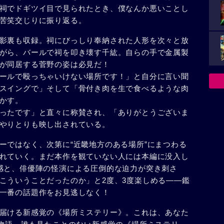
祠でドギツイ目で見られたとき、僕なんか悪いことし
苦笑交じりに振り返る。
影裏も収録。祠にびっしり奉納された人形を次々と放
がら、バールで祠を叩き壊す千紘。自らの手で金属製
が同居する菅野の姿は必見だ！
ールで殴っちゃいけない場所です！」と自分に言い聞
スイングで」そして「骨付き肉を生で食べるような肉
かす。
ったです」と直々に称賛され、「ありがとうございま
やりとりも映し出されている。
ーではなく、次第に“近畿地方のある場所”にまつわる
れていく。まだ本作を観ていない人には本編に没入し
感と、俳優陣の怪演による圧倒的な迫力が突き刺さ
こういうことだったのか」と2度、3度楽しめる――鑑
一番の話題作をお見逃しなく！
届ける新感覚の《場所ミステリー》。これは、あなた