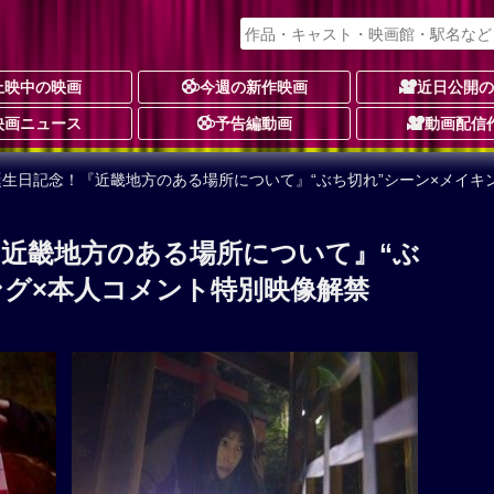
上映中の映画
今週の新作映画
近日公開
映画ニュース
予告編動画
動画配信
誕生日記念！『近畿地方のある場所について』“ぶち切れ”シーン×メイキ
『近畿地方のある場所について』“ぶ
ング×本人コメント特別映像解禁