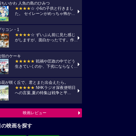
画ちいかわ 人魚の島のひみつ
★★★★
☆ 小6の子供と行きまし
た。 セイレーンがめっちゃ怖か...
プリコン・1
★★★★
☆ ずいぶん前に見た感じ
がしますが、面白かったです。作...
統領のケーキ
★★★★★
戦禍や圧政の中でどう
生きていくのか、下劣にならなく...
の花が咲く丘で、君とまた出会えたら。
★★★★★
NHKラジオ深夜便明日
への言葉,夏の特集は戦争と平...
映画レビュー
目の映画を探す