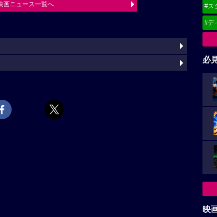
映画ニュース一覧へ
#ス
#デ
必
映