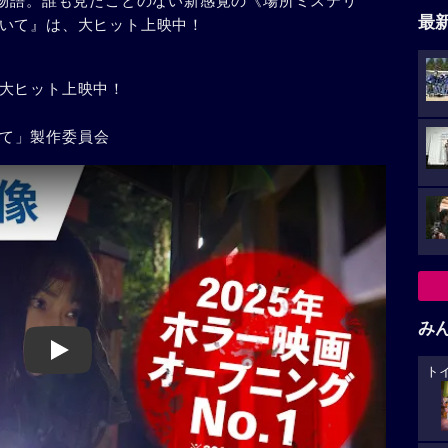
の物語。誰も見たことのない新感覚の《場所ミステリ
最
いて』は、大ヒット上映中！
大ヒット上映中！
ついて」製作委員会
み
Play
ト