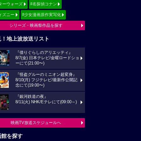
ターウォーズ
#名探偵コナン
ィズニー
#少女漫画原作実写化
シリーズ・映画祭作品を探す
見！地上波放送リスト
『借りぐらしのアリエッティ』
8/7(金) 日本テレビ/金曜ロードショ
ーにて(21:00〜)
『怪盗グルーのミニオン超変身』
8/10(月) フジテレビ/最新作公開記
念にて(19:00〜)
『銀河鉄道の夜』
8/11(火) NHK/Eテレにて(09:00～)
映画TV放送スケジュールへ
画館を探す