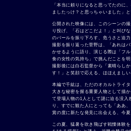
「本当に頼りになると思ってたのに、
ましたっけ？と思っちゃいました」と
公開された映像には、このシーンの撮
り投げ、「石はどこだよ！」と叫びな
のバールを振り下ろす、危うさと迫力
撮影を振り返った菅野は、「あれはバ
かせるように語り、演じる際は「フル
食の女性の気持ち」で挑んだことを明
撮影後には白石監督から「素晴らしか
す！」と笑顔で応える、ほほえましい
本編で千紘は、ただのオカルトライタ
大きな秘密を握る重要人物として描か
て登場人物の1人として謎に迫る没入
り、すでに観た人にとっても「ああ、
賞の度に新たな発見に出会える、今夏
この夏、猛暑を吹き飛ばす戦慄体験を