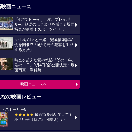
新映画ニュース
『4アウト ─もう一度、プレイボー
ル─』物語のはじまりを感じる場面
写真が到着！スポーツイベ...
＜生成 AI＞と一緒に完成披露試写
会を開催!?『5秒で完全犯罪を生成
する方法』
時空を超えた愛の軌跡『僕の一年、
君の一日』9月4日(金)公開決定！場
面写真一挙解禁
映画ニュースへ
んなの映画レビュー
イ・ストーリー5
★★★★★
最近街を歩いていても
小さい子（特に3、4歳児）がi...