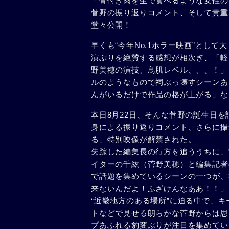
「骨付き肉を生で食べるような女性の
菅野の振り返りコメント、そして貴重
堂々公開！
早くも“今年No.1ホラー映画”とし
演ぶりを絶賛する感想が相次ぎ、「軽
野美穂の演技、鳥肌レベル、、、！」
ルのようなもので祠ぶっ壊すシーンあ
んがいるだけで作品の格が上がる」な
本日8月22日、そんな菅野の誕生日を
身による振り返りコメント、さらに撮
る、特別映像が解禁された。
失踪した編集長の行方を追ううちに、
イターの千紘（菅野美穂）と編集記者
で話題を集めているシーンの一つが、
来ないんだよ！ふざけんなああ！！」
“近畿地方のある場所”に迫る中で、キ
トなどで見せる朗らかな菅野からは思
プあふれる豹変ぶりが注目を集めてい