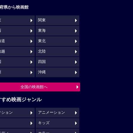
府県から映画館
京
関東
西
東海
海道
東北
信越
北陸
国
四国
州
沖縄
全国の映画館へ
すすめ映画ジャンル
クション
アニメーション
キッズ