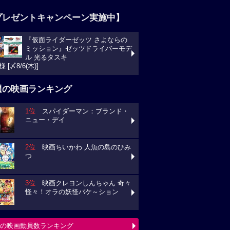
プレゼントキャンペーン実施中】
『仮面ライダーゼッツ さよならの
ミッション』ゼッツドライバーモデ
ル 光るタスキ
様 [〆8/6(木)]
週の映画ランキング
1位
スパイダーマン：ブランド・
ニュー・デイ
2位
映画ちいかわ 人魚の島のひみ
つ
3位
映画クレヨンしんちゃん 奇々
怪々！オラの妖怪バケ～ション
の映画動員数ランキング