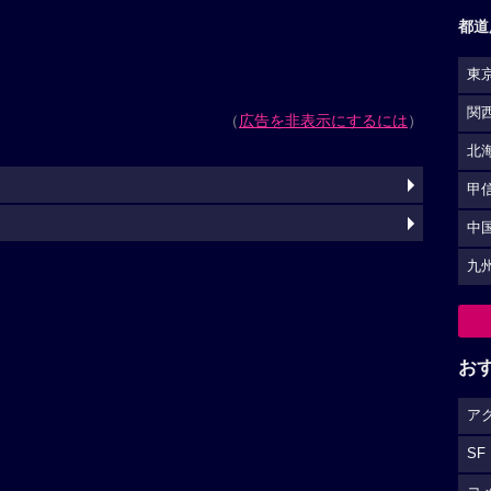
都道
東
関
（
広告を非表示にするには
）
北
甲
中
九
お
ア
SF