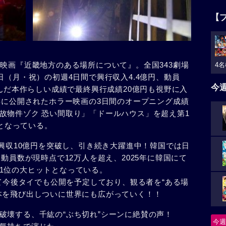
【
映画『近畿地方のある場所について』。全国343劇場
4名
日（月・祝）の初週4日間で興行収入4.4億円、動員
今
並んだ本作らしい成績で最終興行成績20億円も視野に入
年に公開されたホラー映画の3日間のオープニング成績
故物件ゾク 恐い間取り」「ドールハウス」を超え第1
画となっている。
、興収10億円を突破し、引き続き大躍進中！韓国では日
、動員数が現時点で12万人を超え、2025年に韓国にて
1位の大ヒットとなっている。
して今後タイでも公開を予定しており、観る者を“ある場
本を飛び出しついに世界にも広がっていく！！
破壊する、千紘の“ぶち切れ”シーンに絶賛の声！
今週