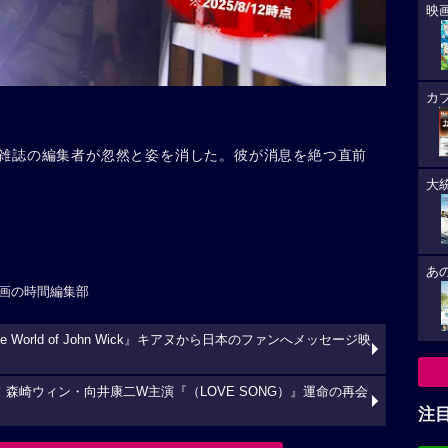
映
カ
雑誌の編集者が忽然と姿を消した。彼が消息を絶つ直前
大
あ
画の時間編集部
orld of John Wick』キアヌから日本のファンへメッセージ映
森崎ウィン・向井康二W主演『（LOVE SONG）』運命の再会
注