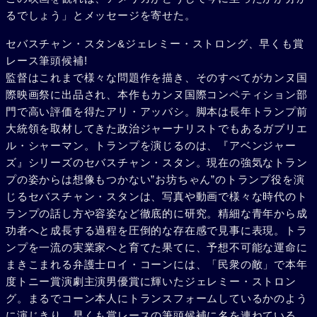
るでしょう」とメッセージを寄せた。
セバスチャン・スタン&ジェレミー・ストロング、早くも賞
レース筆頭候補!
監督はこれまで様々な問題作を描き、そのすべてがカンヌ国
際映画祭に出品され、本作もカンヌ国際コンペティション部
門で高い評価を得たアリ・アッバシ。脚本は長年トランプ前
大統領を取材してきた政治ジャーナリストでもあるガブリエ
ル・シャーマン。トランプを演じるのは、『アベンジャー
ズ』シリーズのセバスチャン・スタン。現在の強気なトラン
プの姿からは想像もつかない”お坊ちゃん”のトランプ役を演
じるセバスチャン・スタンは、写真や動画で様々な時代のト
ランプの話し方や容姿など徹底的に研究。精細な青年から成
功者へと成長する過程を圧倒的な存在感で見事に表現。トラ
ンプを一流の実業家へと育てた果てに、予想不可能な運命に
まきこまれる弁護士ロイ・コーンには、「民衆の敵」で本年
度トニー賞演劇主演男優賞に輝いたジェレミー・ストロン
グ。まるでコーン本人にトランスフォームしているかのよう
に演じきり、早くも賞レースの筆頭候補に名を連ねている。