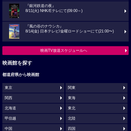
『銀河鉄道の夜』
8/11(火) NHK/Eテレにて(09:00～)
『風の谷のナウシカ』
8/14(金) 日本テレビ/金曜ロードショーにて(21:00〜)
映画TV放送スケジュールへ
映画館を探す
都道府県から映画館
東京
関東
関西
東海
北海道
東北
甲信越
北陸
中国
四国