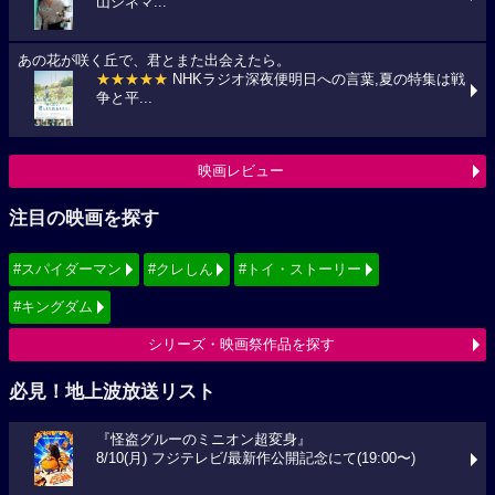
山シネマ...
あの花が咲く丘で、君とまた出会えたら。
★★★★★
NHKラジオ深夜便明日への言葉,夏の特集は戦
争と平...
映画レビュー
注目の映画を探す
#スパイダーマン
#クレしん
#トイ・ストーリー
#キングダム
シリーズ・映画祭作品を探す
必見！地上波放送リスト
『怪盗グルーのミニオン超変身』
8/10(月) フジテレビ/最新作公開記念にて(19:00〜)