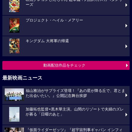
ーズ
プロジェクト・ヘイル・メアリー
キングダム 大将軍の帰還
動画配信作品をチェック
最新映画ニュース
福山雅治がサプライズ登壇！『あの星が降る丘で、君とま
た出会いたい。』公開記念舞台挨拶
加藤拓也監督×黒木華主演。山間のリゾートで夫婦のズレ
が募る「日曜のあと」
『仮面ライダーゼッツ』『超宇宙刑事ギャバン インフィ