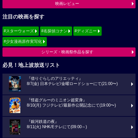
映画レビュー
注目の映画を探す
#スターウォーズ
#名探偵コナン
#ディズニー
#少女漫画原作実写化
シリーズ・映画祭作品を探す
必見！地上波放送リスト
『借りぐらしのアリエッティ』
8/7(金) 日本テレビ/金曜ロードショーにて(21:00〜)
『怪盗グルーのミニオン超変身』
8/10(月) フジテレビ/最新作公開記念にて(19:00〜)
『銀河鉄道の夜』
8/11(火) NHK/Eテレにて(09:00～)