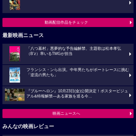
動画配信作品をチェック
最新映画ニュース
「八つ墓村」悪夢的な予告編解禁、主題歌は松本孝弘
（B’z）率いるTMGが担当
フランシス・ンら出演。中年男たちがボートレースに挑む
「逆流の男たち」
『ブルーヘロン』10月23日(金)公開決定！ポスタービジュ
アル&特報解禁―ある家族を巡る今...
映画ニュースへ
みんなの映画レビュー