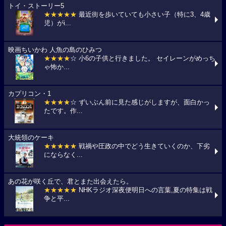
トイ・ストーリー5
★★★★★
最近街を歩いていても小さい子（特に3、4歳
児）がi...
映画ちいかわ 人魚の島のひみつ
★★★★
☆ 小6の子供と行きました。 セイレーンがめっち
ゃ怖か...
カプリコン・1
★★★★
☆ ずいぶん前に見た感じがしますが、面白かっ
たです。作...
大統領のケーキ
★★★★★
戦禍や圧政の中でどう生きていくのか、下劣
にならなく...
あの花が咲く丘で、君とまた出会えたら。
★★★★★
NHKラジオ深夜便明日への言葉,夏の特集は戦
争と平...