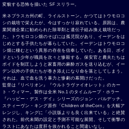
変貌する恐怖を描いた SF スリラー。
米ネブラスカ州の町、ライルストーン。かつてはトウモロコ
シの栽培で栄えたが、今はすっかり寂れている。原因は、農
業関連企業に勧められた除草剤と遺伝子組み換え栽培だっ
た。トウモロコシ畑のそばには孤児院があり、イーデンをは
じめとする子供たちが暮らしていた。イーデンはトウモロコ
シ畑に棲むという異形の存在を信奉していた。ある日、ボイ
ドという少年が職員を次々と惨殺する。保安官と農夫たちは
ボイドを制圧しようと家畜用の麻酔ガスを送り込むが、イー
デン以外の子供たちが巻き添えになり命を落としてしまう。
それは、血で血を洗う暴力と惨劇の幕開けだった。
監督は『リベリオン』『ウルトラヴァイオレット』のカー
ト・ウィマー。製作は全米 No.1 のタイムループ・ホラー
『ハッピー・デス・デイ』シリーズのジョン・バルデッチ。
スティーヴン・キング原作「Children of theCorn」を大幅ア
レンジし、キングに「小説版よりも良く出来ている」と絶賛
された。前代未聞の設定と予測不可能な展開、そして衝撃の
ラストにあなたは度肝を抜かれること間違いなし。