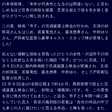
の本領発揮」「本作が代表作となるのは間違いない」と言わ
しめるほど圧巻の演技を披露、芝居を超えて役を生き抜く姿
がスクリーンに映し出される。
この度、映画『市子』の完成披露上映会が行われ、主演の杉
咲花さんをはじめ、若葉竜也さん、森永悠希さん、中村ゆり
さん、戸田彬弘監督ら豪華キャスト・スタッフ陣が登壇しま
した!
抗えない過酷な宿命を背負ったひとりの女性・川辺市子の切
なくも壮絶な人生を描いた物語『市子』がついに完成。11
月 6 日(月)に都内映画館で完成披露上映会が実施され、主演
の杉咲花、若葉竜也、森永悠希、中村ゆり、そして戸田彬弘
監督が出席した。
12 月 8 日(金)の全国公開まで約1か月。満席状態で迎えた完
成披露上映会に対し、杉咲は「感慨深いです。今、この景色
を目に焼き付けておきたい」と語る。市子と3 年間一緒に暮
らしていた恋人・長谷川義則役の若葉は「自分の作品の中で
も多くの人に届けたいと思える作品」と胸を張った。また、