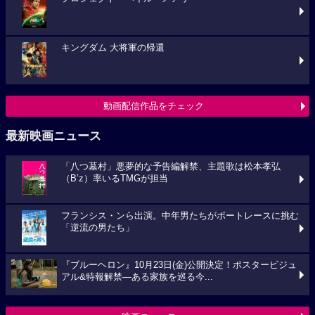
キングダム 大将軍の帰還
動画配信作品をチェック
最新映画ニュース
「八つ墓村」悪夢的な予告編解禁、主題歌は松本孝弘
（B’z）率いるTMGが担当
フランシス・ンら出演。中年男たちがボートレースに挑む
「逆流の男たち」
『ブルーヘロン』10月23日(金)公開決定！ポスタービジュ
アル&特報解禁―ある家族を巡る今...