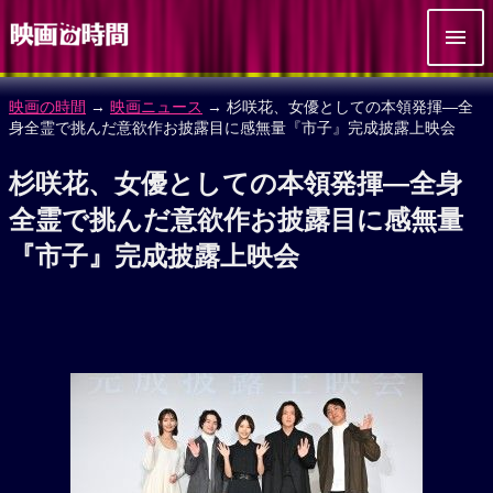
映画の時間
→
映画ニュース
→ 杉咲花、女優としての本領発揮―全
身全霊で挑んだ意欲作お披露目に感無量『市子』完成披露上映会
杉咲花、女優としての本領発揮―全身
全霊で挑んだ意欲作お披露目に感無量
『市子』完成披露上映会