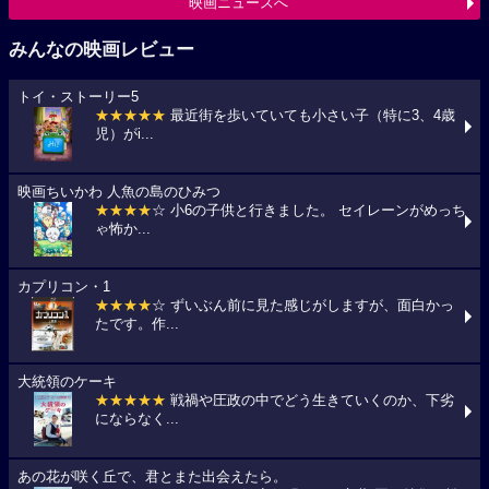
映画ニュースへ
みんなの映画レビュー
トイ・ストーリー5
★★★★★
最近街を歩いていても小さい子（特に3、4歳
児）がi...
映画ちいかわ 人魚の島のひみつ
★★★★
☆ 小6の子供と行きました。 セイレーンがめっち
ゃ怖か...
カプリコン・1
★★★★
☆ ずいぶん前に見た感じがしますが、面白かっ
たです。作...
大統領のケーキ
★★★★★
戦禍や圧政の中でどう生きていくのか、下劣
にならなく...
あの花が咲く丘で、君とまた出会えたら。