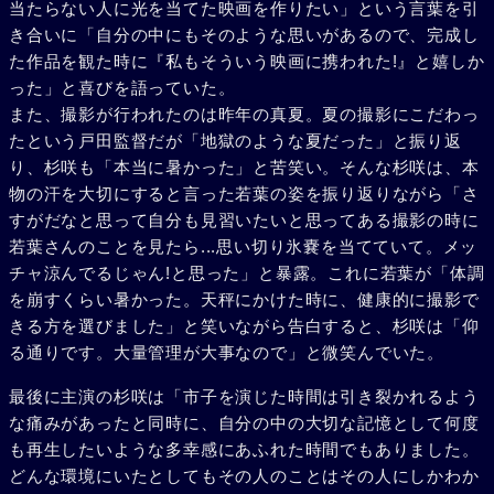
当たらない人に光を当てた映画を作りたい」という言葉を引
き合いに「自分の中にもそのような思いがあるので、完成し
た作品を観た時に『私もそういう映画に携われた!』と嬉しか
った」と喜びを語っていた。
また、撮影が行われたのは昨年の真夏。夏の撮影にこだわっ
たという戸田監督だが「地獄のような夏だった」と振り返
り、杉咲も「本当に暑かった」と苦笑い。そんな杉咲は、本
物の汗を大切にすると言った若葉の姿を振り返りながら「さ
すがだなと思って自分も見習いたいと思ってある撮影の時に
若葉さんのことを見たら...思い切り氷嚢を当てていて。メッ
チャ涼んでるじゃん!と思った」と暴露。これに若葉が「体調
を崩すくらい暑かった。天秤にかけた時に、健康的に撮影で
きる方を選びました」と笑いながら告白すると、杉咲は「仰
る通りです。大量管理が大事なので」と微笑んでいた。
最後に主演の杉咲は「市子を演じた時間は引き裂かれるよう
な痛みがあったと同時に、自分の中の大切な記憶として何度
も再生したいような多幸感にあふれた時間でもありました。
どんな環境にいたとしてもその人のことはその人にしかわか