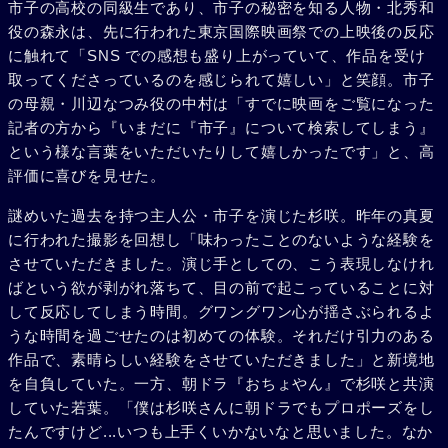
市子の高校の同級生であり、市子の秘密を知る人物・北秀和
役の森永は、先に行われた東京国際映画祭での上映後の反応
に触れて「SNS での感想も盛り上がっていて、作品を受け
取ってくださっているのを感じられて嬉しい」と笑顔。市子
の母親・川辺なつみ役の中村は「すでに映画をご覧になった
記者の方から『いまだに『市子』について検索してしまう』
という様な言葉をいただいたりして嬉しかったです」と、高
評価に喜びを見せた。
謎めいた過去を持つ主人公・市子を演じた杉咲。昨年の真夏
に行われた撮影を回想し「味わったことのないような経験を
させていただきました。演じ手としての、こう表現しなけれ
ばという欲が剥がれ落ちて、目の前で起こっていることに対
して反応してしまう時間。グワングワン心が揺さぶられるよ
うな時間を過ごせたのは初めての体験。それだけ引力のある
作品で、素晴らしい経験をさせていただきました」と新境地
を自負していた。一方、朝ドラ『おちょやん』で杉咲と共演
していた若葉。「僕は杉咲さんに朝ドラでもプロポーズをし
たんですけど...いつも上手くいかないなと思いました。なか