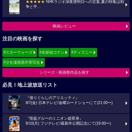
★★★★★
NHKラジオ深夜便明日への言葉,夏の特集は戦
争と平...
映画レビュー
注目の映画を探す
#スターウォーズ
#名探偵コナン
#ディズニー
#少女漫画原作実写化
シリーズ・映画祭作品を探す
必見！地上波放送リスト
『借りぐらしのアリエッティ』
8/7(金) 日本テレビ/金曜ロードショーにて(21:00〜)
『怪盗グルーのミニオン超変身』
8/10(月) フジテレビ/最新作公開記念にて(19:00〜)