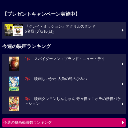
【プレゼントキャンペーン実施中】
『グレイ・ミッション』アクリルスタンド
5名様 [〆8/16(日)]
今週の映画ランキング
1位
スパイダーマン：ブランド・ニュー・デイ
2位
映画ちいかわ 人魚の島のひみつ
3位
映画クレヨンしんちゃん 奇々怪々！オラの妖怪バケ
～ション
今週の映画動員数ランキング