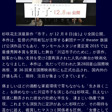
杉咲花主演最新作『市子』が 12 月 8 日(金)より全国公開。
本作は、監督の戸田彬弘が主宰する劇団チーズ theater 旗揚
げ公演作品でもあり、サンモールスタジオ選定賞 2015 では
最優秀脚本賞を受賞した舞台「川辺市子のために」が原作。
観客から熱い支持を受け2度再演された人気の舞台が映画化
となりました。本作は、先だって行われた第28回釜山国際映
画祭、第 36 回東京国際映画祭にも正式出品され、国内外の
評価も高く、期待、注目が集まってきています。
痛ましいほどの過酷な家庭環境で育ちながらも「生き抜くこ
と」を諦めなかった川辺市子を演じるのは杉咲花。抗えない
境遇に翻弄された彼女の壮絶な半生を、凄まじい熱量で体
現。これまでも演技力に定評があった杉咲だが、その期待を
遥かに超え、鑑賞したマスコミ関係者を圧倒。「女優として