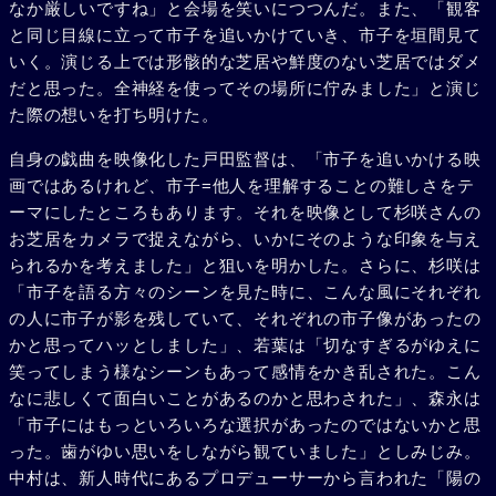
なか厳しいですね」と会場を笑いにつつんだ。また、「観客
と同じ目線に立って市子を追いかけていき、市子を垣間見て
いく。演じる上では形骸的な芝居や鮮度のない芝居ではダメ
だと思った。全神経を使ってその場所に佇みました」と演じ
た際の想いを打ち明けた。
自身の戯曲を映像化した戸田監督は、「市子を追いかける映
画ではあるけれど、市子=他人を理解することの難しさをテ
ーマにしたところもあります。それを映像として杉咲さんの
お芝居をカメラで捉えながら、いかにそのような印象を与え
られるかを考えました」と狙いを明かした。さらに、杉咲は
「市子を語る方々のシーンを見た時に、こんな風にそれぞれ
の人に市子が影を残していて、それぞれの市子像があったの
かと思ってハッとしました」、若葉は「切なすぎるがゆえに
笑ってしまう様なシーンもあって感情をかき乱された。こん
なに悲しくて面白いことがあるのかと思わされた」、森永は
「市子にはもっといろいろな選択があったのではないかと思
った。歯がゆい思いをしながら観ていました」としみじみ。
中村は、新人時代にあるプロデューサーから言われた「陽の