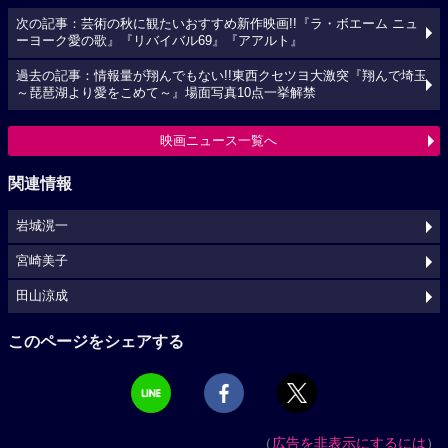
次の記事：芸術の秋に観たいおすすめ新作映画!!『ラ・ボエーム ニュ
ーヨーク愛の歌』『リバイバル69』『アアルト』
過去の記事：情報量が翔んでもない!!東西クセツヨ大激突『翔んで埼玉
～琵琶湖より愛をこめて～』場面写真10点一挙解禁
映画ニュース一覧へ
関連情報
岩城滉一
宮崎美子
田山涼成
このページをシェアする
（
広告を非表示にするには
）