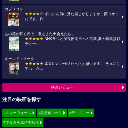
カプリコン・1
★★★★
☆ ずいぶん前に見た感じがしますが、面白かっ
たです。作...
あの花が咲く丘で、君とまた出会えたら。
★★★★★
NHKラジオ深夜便明日への言葉,夏の特集は戦
争と平...
オールド・オーク
★★★★★
素直にいい作品だったと思います。 それにし
ても、永...
映画レビュー
注目の映画を探す
#スターウォーズ
#名探偵コナン
#ディズニー
#少女漫画原作実写化