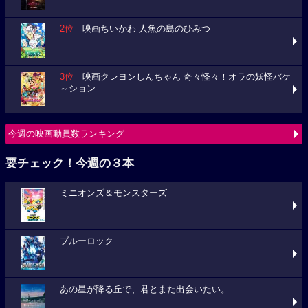
2位
映画ちいかわ 人魚の島のひみつ
3位
映画クレヨンしんちゃん 奇々怪々！オラの妖怪バケ
～ション
今週の映画動員数ランキング
要チェック！今週の３本
ミニオンズ＆モンスターズ
ブルーロック
あの星が降る丘で、君とまた出会いたい。