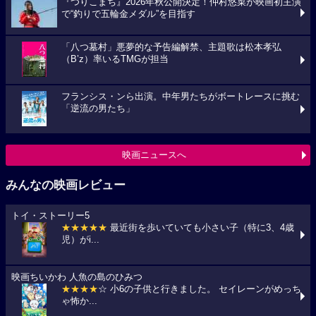
『つりこまち』2026年秋公開決定！仲村悠菜が映画初主演
で“釣りで五輪金メダル”を目指す
「八つ墓村」悪夢的な予告編解禁、主題歌は松本孝弘
（B’z）率いるTMGが担当
フランシス・ンら出演。中年男たちがボートレースに挑む
「逆流の男たち」
映画ニュースへ
みんなの映画レビュー
トイ・ストーリー5
★★★★★
最近街を歩いていても小さい子（特に3、4歳
児）がi...
映画ちいかわ 人魚の島のひみつ
★★★★
☆ 小6の子供と行きました。 セイレーンがめっち
ゃ怖か...