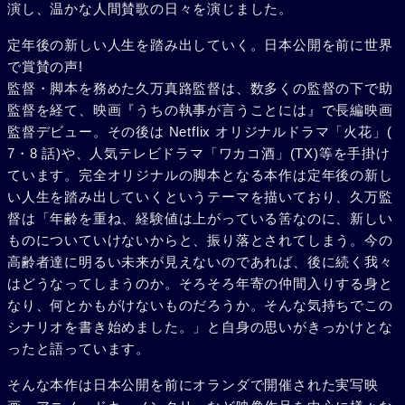
演し、温かな人間賛歌の日々を演じました。
定年後の新しい人生を踏み出していく。日本公開を前に世界
で賞賛の声!
監督・脚本を務めた久万真路監督は、数多くの監督の下で助
監督を経て、映画『うちの執事が言うことには』で長編映画
監督デビュー。その後は Netflix オリジナルドラマ「火花」(
7・8 話)や、人気テレビドラマ「ワカコ酒」(TX)等を手掛け
ています。完全オリジナルの脚本となる本作は定年後の新し
い人生を踏み出していくというテーマを描いており、久万監
督は「年齢を重ね、経験値は上がっている筈なのに、新しい
ものについていけないからと、振り落とされてしまう。今の
高齢者達に明るい未来が見えないのであれば、後に続く我々
はどうなってしまうのか。そろそろ年寄の仲間入りする身と
なり、何とかもがけないものだろうか。そんな気持ちでこの
シナリオを書き始めました。」と自身の思いがきっかけとな
ったと語っています。
そんな本作は日本公開を前にオランダで開催された実写映