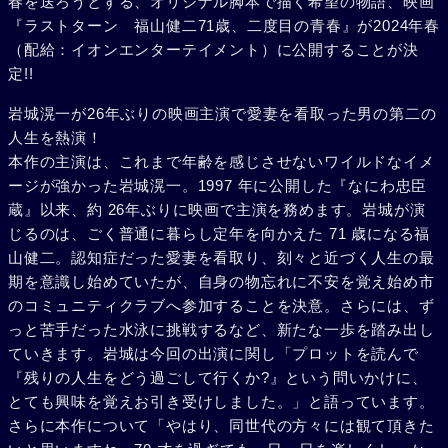
春を送ろうとする、オリジナル脚本で描く希望の物語、映画
『ラストターン 福山健二71歳、二度目の青春』が2024年春
（配給：イオンエンターテイメント）に公開することが決
定!!
岩城滉一が26年ぶりの映画主演で愛妻を看取った男の第二の
人生を熱演！
本作の主演は、これまで年齢を感じさせないワイルドなイメ
ージが強かった岩城滉一。1997 年に公開した『なにわ忠臣
蔵』以来、約 26年ぶりに映画で主演を務めます。岩城が演
じるのは、ごく普通に暮らし定年を向かえた 71 歳になる福
山健二。認知症だった愛妻を看取り、刻々と近づく人生の最
期を意識し始めていたが、自身の物忘れに不安を覚え始め市
のコミュニティクラブへ参加することを決意。さらには、ず
っと苦手だった水泳に挑戦するなど、新たな一歩を踏み出し
ていきます。岩城は今回の出演に関し「プロットを読んで
『残りの人生をどう過ごして行くか?』という問いかけに、
とても興味を覚えお引き受けしました。」と語っています。
さらに本作について「やはり、同世代の方々には観て頂きた