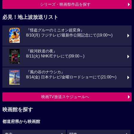
シリーズ・映画祭作品を探す
必見！地上波放送リスト
『怪盗グルーのミニオン超変身』
8/10(月) フジテレビ/最新作公開記念にて(19:00〜)
『銀河鉄道の夜』
8/11(火) NHK/Eテレにて(09:00～)
『風の谷のナウシカ』
8/14(金) 日本テレビ/金曜ロードショーにて(21:00〜)
映画TV放送スケジュールへ
映画館を探す
都道府県から映画館