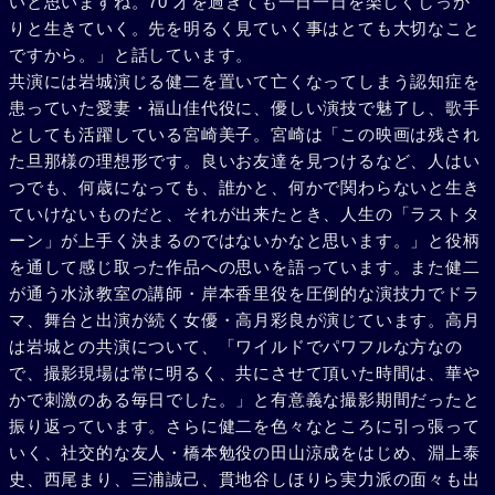
いと思いますね。70 才を過ぎても一日一日を楽しくしっか
りと生きていく。先を明るく見ていく事はとても大切なこと
ですから。」と話しています。
共演には岩城演じる健二を置いて亡くなってしまう認知症を
患っていた愛妻・福山佳代役に、優しい演技で魅了し、歌手
としても活躍している宮崎美子。宮崎は「この映画は残され
た旦那様の理想形です。良いお友達を見つけるなど、人はい
つでも、何歳になっても、誰かと、何かで関わらないと生き
ていけないものだと、それが出来たとき、人生の「ラストタ
ーン」が上手く決まるのではないかなと思います。」と役柄
を通して感じ取った作品への思いを語っています。また健二
が通う水泳教室の講師・岸本香里役を圧倒的な演技力でドラ
マ、舞台と出演が続く女優・高月彩良が演じています。高月
は岩城との共演について、「ワイルドでパワフルな方なの
で、撮影現場は常に明るく、共にさせて頂いた時間は、華や
かで刺激のある毎日でした。」と有意義な撮影期間だったと
振り返っています。さらに健二を色々なところに引っ張って
いく、社交的な友人・橋本勉役の田山涼成をはじめ、淵上泰
史、西尾まり、三浦誠己、貫地谷しほりら実力派の面々も出