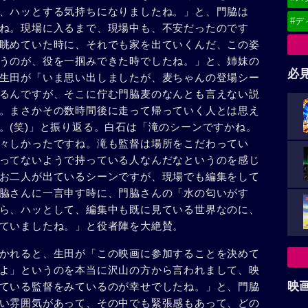
、ハッとする気持ちになりましたね。」と、門脇は
#デ
ね。現場に入るまで、現場中も、不安だったのです
眺めていた時に、それでも家を出ていくんだ、この姿
うのが、役を一掴みできた時でしたね。」と、姉妹の
必
生田が「いま思い出しましたが、麦ちゃんの登場シー
るんですが、そこに佇む門脇麦のなんとも言えない説
。まさかその数時間後に走って帰っていく人とは思え
。(笑)」と振り返る。白石は「滝のシーンですかね。
々しかったですね。滝も監督は場所をこだわってい
ってないようで持っている人なんだなというのを感じ
お二人が出ているシーンですが、現場でも編集をして
脇さんに一言申す時に、門脇さんの「水の匂いがす
ら、ハッとして、編集中も既に見ている世界なのに、
ていましたね。」と役者陣を大絶賛。
かれると、生田が「この映画に参加することを決めて
よ」というのを本当に沢山の方から言われまして、映
映
ている監督をみているのが幸せでしたね。」と、門脇
い雰囲気があって、その中でも緊張感もあって、どの