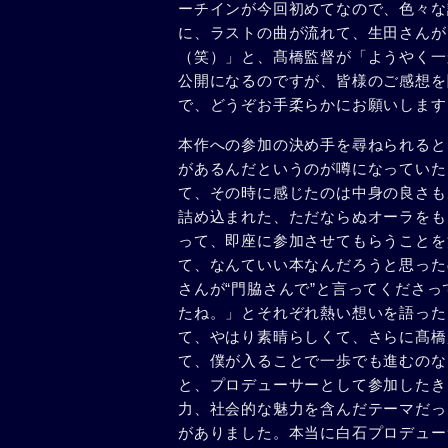
ーチインが今回初めてなので、色々な
に、ラストの曲が流れて、生田さんが
（笑）」と、髙橋監督が「ようやく一
公開になるのですが、皆様のご感想を
で、どうぞお手柔らかにお願いします
本作への参加の決め手を尋ねられると
があるんだというのが噂になっていた
て、その時に感じたのは中身の良さも
詰め込まれた、ただならぬオーラをも
って、即座に参加させてもらうことを
て、なんていい本なんだろうと思った
さんが“門脇さんで”と言ってくださ
たね。」とそれぞれ熱い想いを語った
て、やはり素晴らしくて、さらに髙橋
て、僕が入ることで一歩でも進むのな
と、プロデューサーとして参加したき
力、社会的な魅力を含んだテーマだっ
がありました。本当に白石プロデュー