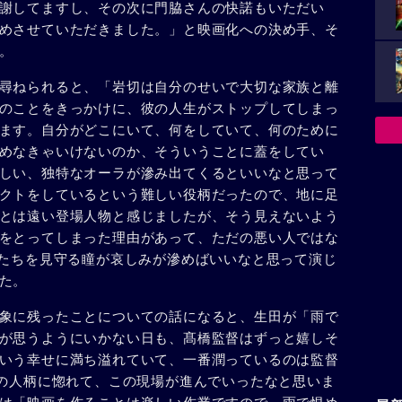
謝してますし、その次に門脇さんの快諾もいただい
めさせていただきました。」と映画化への決め手、そ
。
尋ねられると、「岩切は自分のせいで大切な家族と離
のことをきっかけに、彼の人生がストップしてしまっ
ます。自分がどこにいて、何をしていて、何のために
めなきゃいけないのか、そういうことに蓋をしてい
しい、独特なオーラが滲み出てくるといいなと思って
クトをしているという難しい役柄だったので、地に足
とは遠い登場人物と感じましたが、そう見えないよう
をとってしまった理由があって、ただの悪い人ではな
娘たちを見守る瞳が哀しみが滲めばいいなと思って演じ
た。
象に残ったことについての話になると、生田が「雨で
が思うようにいかない日も、髙橋監督はずっと嬉しそ
いう幸せに満ち溢れていて、一番潤っているのは監督
督の人柄に惚れて、この現場が進んでいったなと思いま