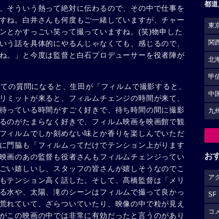
都道
、そういう熱って絶対に伝わるので、その中で仕事を
すね。白井さんも何度もご一緒していますが、チャー
東
ンとかすっごい笑って撮っていますね。(笑)物申した
いう話を具体的にやるんじゃなくても、感じるので、
関
ね。」と今度は監督と白石プロデューサーを役者陣が
北
甲
関しての質問になると、生田が「フィルムで撮影すると、
中
リミットが来ると、フィルムチェンジの時間が来て、
待っている時間がすごく好きで、待ち時間の間に撮影
九
るのがたまらなく好きで、フィルム映画を映画館で観
フィルムでしか刻めない味とか香りを楽しんでいただ
に門脇も「フィルムってだけでテンション上がります
お
映画のあの監督も役者さんもフィルムチェンジってい
ごい嬉しいし、スタッフの皆さんが嬉しそうなのでこ
ア
もテンション高く話した。そして、髙橋監督は「メリ
る水や、太陽、滝のシーンはフィルムで撮って良かっ
SF
荒れていて、ざらついていたり、映像の中で粒が見え
コ
がこの映画の中では非常に有効だったと言うのがあり