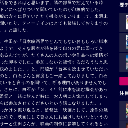
話をできればと思います。隣の部屋で控えている時
要
ドアにへばりついて聞いていたのが印象的でした。
般の方々に見ていただく機会がまいりまして、来週末
聞いたり、ティーチインはとても緊張しておりますの
。」と話した。
、生田が「日本映画界でとんでもないおもしろい脚本
ようで、そんな脚本が時を経て自分の元に回ってき
あるんですが、たくさんの人の想いや作品への愛情が
った脚本でした。参加しないと後悔するだろうなと思
決めました。」と、門脇が「台本を読ませていただい
のと、白石さんと何度もご一緒しておりまして、白石
っていると言うのを聞いて、断る理由がありませんでし
。さらに、白石が「３、４年前に本を読む機会があっ
注
監督と一緒に飲んだ時に、お人柄に人惚れしてしまっ
らば参加させてくださいという話になりました。」
っかけを振り返ると、監督は「映画として、原作の魅
たので、映画にして皆さんにお届けしたいなというの
サーと生田さんが、映画の制作に参加してくれるとい