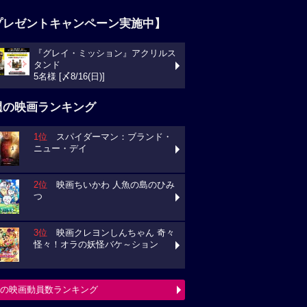
プレゼントキャンペーン実施中】
『グレイ・ミッション』アクリルス
タンド
5名様 [〆8/16(日)]
週の映画ランキング
1位
スパイダーマン：ブランド・
ニュー・デイ
2位
映画ちいかわ 人魚の島のひみ
つ
3位
映画クレヨンしんちゃん 奇々
怪々！オラの妖怪バケ～ション
の映画動員数ランキング