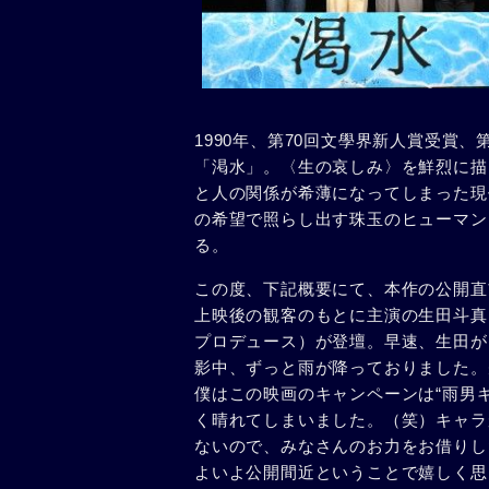
1990年、第70回文學界新人賞受賞、
「渇水」。〈生の哀しみ〉を鮮烈に描
と人の関係が希薄になってしまった現
の希望で照らし出す珠玉のヒューマン
る。
この度、下記概要にて、本作の公開直
上映後の観客のもとに主演の生田斗真
プロデュース）が登壇。早速、生田が
影中、ずっと雨が降っておりました。
僕はこの映画のキャンペーンは“雨男
く晴れてしまいました。（笑）キャラ
ないので、みなさんのお力をお借りし
よいよ公開間近ということで嬉しく思