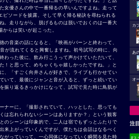
ので、撮れた時は本当に清々しかったですね。」と話
た女優さんの中で一番帰るの早いんですよね。走って
のエピソードを披露。そして早く帰る秘訣を尋ねられる
ね。走りながら、脱げるものは脱いでおくのは一番大
カ
会場からは笑いが起こった。
徳の音楽の話になると、「映画がバーンと終わって、
ギターの音が流れてくると興奮しますね。初号試写の時に、向
あ
終わった後に、飲み行こうって声かけていただいて、
た！と思って、めちゃくちゃ嬉しかったですね。」と
に、「すごく向井さんが好きで、ライブも行かせてい
ていて、最後にジャンと音が入ると、ずっと続いてい
オ
を振り返るきっかけになって、試写で見た時に鳥肌が
ーナーに。「撮影されていて、ハッとした、思っても
くは忘れられないシーンはありますか？」という観客
とのシーンは印象的で、二人は宿でもずっとふたりで
注
出来上がっていくんですが、僕たちは会話はなるべく
ながっていって、一心同体になっていく瞬間を見た時
#ス