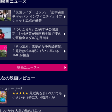
新映画ニュース
『仮面ライダーゼッツ』『超宇宙刑
事ギャバン インフィニティ』オフ
ショット11点が解禁
『つりこまち』2026年秋公開決
定！仲村悠菜が映画初主演で“釣り
で五輪金メダル”を目指す
「八つ墓村」悪夢的な予告編解禁、
主題歌は松本孝弘（B’z）率いる
TMGが担当
映画ニュースへ
んなの映画レビュー
イ・ストーリー5
★★★★★
最近街を歩いていても
小さい子（特に3、4歳児）がi...
画ちいかわ 人魚の島のひみつ