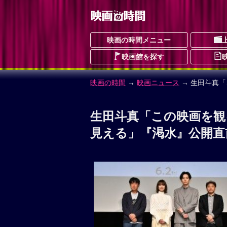
映画の時間メニュー
映画館を探す
映画の時間
→
映画ニュース
→ 生田斗真
生田斗真「この映画を観
見える」『渇水』公開直