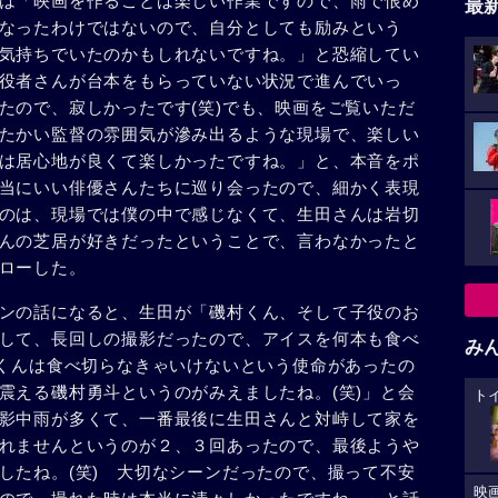
は「映画を作ることは楽しい作業ですので、雨で恨め
最
なったわけではないので、自分としても励みという
気持ちでいたのかもしれないですね。」と恐縮してい
役者さんが台本をもらっていない状況で進んでいっ
たので、寂しかったです(笑)でも、映画をご覧いただ
たかい監督の雰囲気が滲み出るような現場で、楽しい
は居心地が良くて楽しかったですね。」と、本音をポ
当にいい俳優さんたちに巡り会ったので、細かく表現
のは、現場では僕の中で感じなくて、生田さんは岩切
んの芝居が好きだったということで、言わなかったと
ローした。
ンの話になると、生田が「磯村くん、そして子役のお
して、長回しの撮影だったので、アイスを何本も食べ
み
村くんは食べ切らなきゃいけないという使命があったの
震える磯村勇斗というのがみえましたね。(笑)」と会
ト
影中雨が多くて、一番最後に生田さんと対峙して家を
れませんというのが２、３回あったので、最後ようや
したね。(笑) 大切なシーンだったので、撮って不安
映