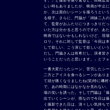
す。」と撮影を振り返ると、髙橋監督
しい時もありましたが、映画が中止に
か、次は面白いシーンを撮ろうという
る様子。さらに、門脇が「姉妹二人の
て、監督がおふたりにつきっきりだっ
いた方は分かると思うのですが、あた
映画ではないかもしれないけど、現場
ロリ。それに対して監督は「今回は本
して欲しい、こう演じて欲しいという
だし、門脇さんは有希だし、演者皆さ
いうことだったと思います。」とフォ
一番大変だったシーン、苦労したシー
二方とアイスを食べるシーンがありま
て頭が痛くなりましたね(笑)特に磯
で、あの時期にはなかなか見れない、
場の笑いを誘った。そして門脇は「撮
出ていくシーンが、雨なので今日は撮
く撮影できた日は、清々しい気持ちで