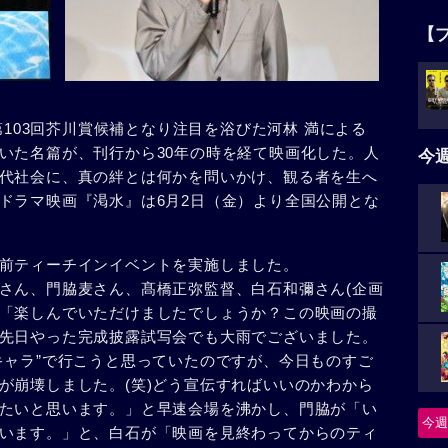
【
第103回芥川賞候補となり注目を浴びた河林 満による
いた名篇が、刊行から30年の時を経て映画化した。人
今
代社会に、真の絆とは何かを問いかけ、観る者を生へ
ドラマ映画『渇水』は6月2日（金）より全国公開とな
前ティーチインイベントを実施しました。
さん、門脇麦さん、髙橋正弥監督、白石和彌さん(企画
「楽しんでいただけましたでしょうか？この映画の撮
先日やった完成披露試写会でも大雨でございました。
キャラ”で行こうと思っていたのですが、今日ものすご
が崩壊しました。(笑)どう宣伝すればいいのかわから
たいと思います。」と早速会場を沸かし、門脇が「い
今週
います。」と、白石が「映画を見終わってからのティ