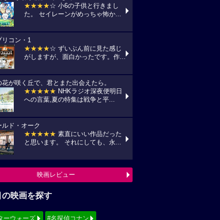
★★★★
☆ 小6の子供と行きまし
た。 セイレーンがめっちゃ怖か...
プリコン・1
★★★★
☆ ずいぶん前に見た感じ
がしますが、面白かったです。作...
の花が咲く丘で、君とまた出会えたら。
★★★★★
NHKラジオ深夜便明日
への言葉,夏の特集は戦争と平...
ールド・オーク
★★★★★
素直にいい作品だった
と思います。 それにしても、永...
映画レビュー
目の映画を探す
ターウォーズ
#名探偵コナン