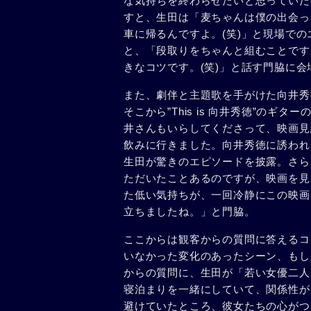
な気持ちを終わらせたいと思っていた
すと、生田は「麦ちゃんは僕の出会っ
車に帰るんですよ。(笑)」と現場で
と、「段取りをちゃんと組むことです
きなコツです。(笑)」と話す門脇に
また、劇伴と主題歌を手がけた向井秀
そこから”This is 向井秀徳”の
井さんもいらしてくださって、映画見
飲みに行きました。向井秀徳に誘われ
生田が驚きのエピソードを披露。さら
ただいたことあるのですが、映画を見
た低い気持ちが、一回冷静にこの映画
立ちましたね。」と門脇。
ここからは観客からの質問に答えるコ
いなかった変化のあったシーン、もし
からの質問に、生田が「若い女優二人
寝泊まりを一緒にしていて、関係性が
避けていたところ、彼女たちの心がつ