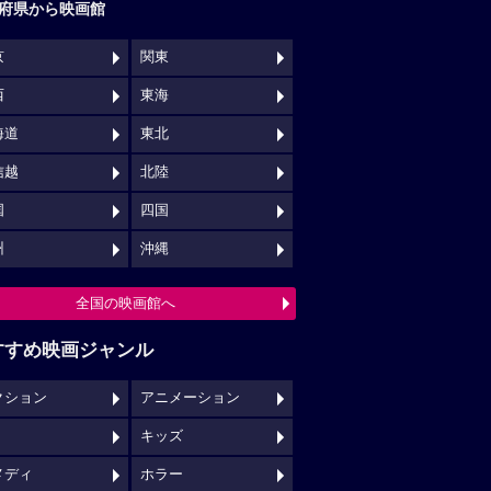
府県から映画館
京
関東
西
東海
海道
東北
信越
北陸
国
四国
州
沖縄
全国の映画館へ
すすめ映画ジャンル
クション
アニメーション
キッズ
メディ
ホラー