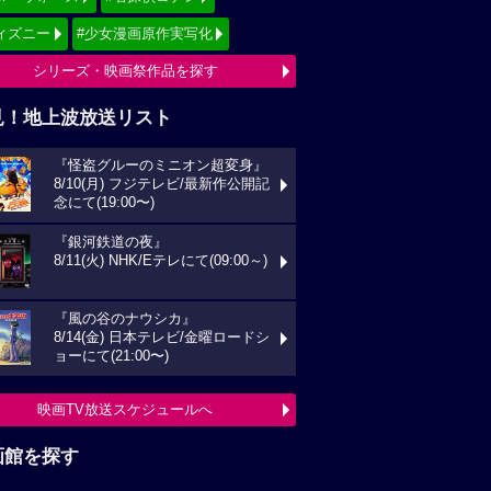
ィズニー
#少女漫画原作実写化
シリーズ・映画祭作品を探す
見！地上波放送リスト
『怪盗グルーのミニオン超変身』
8/10(月) フジテレビ/最新作公開記
念にて(19:00〜)
『銀河鉄道の夜』
8/11(火) NHK/Eテレにて(09:00～)
『風の谷のナウシカ』
8/14(金) 日本テレビ/金曜ロードシ
ョーにて(21:00〜)
映画TV放送スケジュールへ
画館を探す