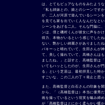
は、とてもピュアなものをみたような
「私も姉妹との、娘とのシーンですか
が、二人が河原で遊んでいるシーンを
を見ても家を出ていく人なんだなとい
シーンをあげる二人。そんな門脇に、
ンは、僕と磯村くんが彼女に声をかけ
得力、本物がいるという感じでしたね
ない、艶かしい綺麗さがありましたね
パキーっと晴れていて、生田さんが神
て、美しく撮れていて、髙橋さんはも
ましたね。」と話すと、髙橋監督は「
いてもハッとしたのが、生田さんが門
る」という芝居は、最初拝見した時か
すごいな、この二人の丁々発止と思っ
また、髙橋監督と白石さんの印象を聞
から、「（髙橋監督は）本当に優秀だ
画を撮っているという現実を噛み締め
が「髙橋監督はとにかく柔らかい暖か