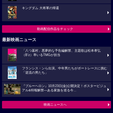
キングダム 大将軍の帰還
動画配信作品をチェック
最新映画ニュース
「八つ墓村」悪夢的な予告編解禁、主題歌は松本孝弘
（B’z）率いるTMGが担当
フランシス・ンら出演。中年男たちがボートレースに挑む
「逆流の男たち」
『ブルーヘロン』10月23日(金)公開決定！ポスタービジュ
アル&特報解禁―ある家族を巡る今...
映画ニュースへ