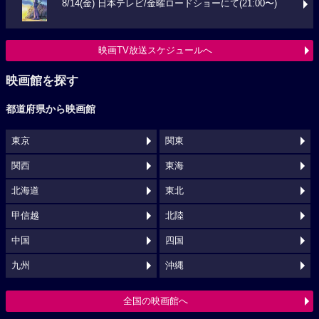
8/14(金) 日本テレビ/金曜ロードショーにて(21:00〜)
映画TV放送スケジュールへ
映画館を探す
都道府県から映画館
東京
関東
関西
東海
北海道
東北
甲信越
北陸
中国
四国
九州
沖縄
全国の映画館へ