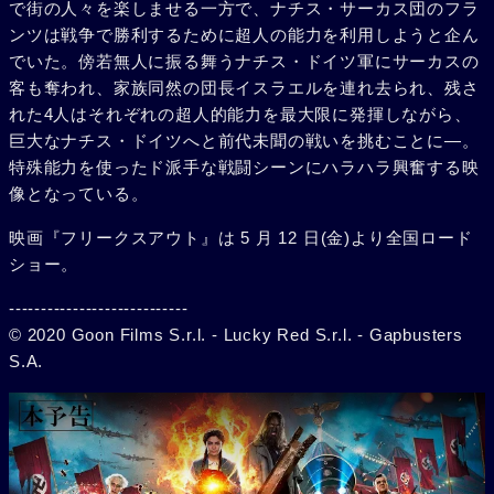
で街の人々を楽しませる一方で、ナチス・サーカス団のフラ
ンツは戦争で勝利するために超人の能力を利用しようと企ん
でいた。傍若無人に振る舞うナチス・ドイツ軍にサーカスの
客も奪われ、家族同然の団長イスラエルを連れ去られ、残さ
れた4人はそれぞれの超人的能力を最大限に発揮しながら、
巨大なナチス・ドイツへと前代未聞の戦いを挑むことに―。
特殊能力を使ったド派手な戦闘シーンにハラハラ興奮する映
像となっている。
映画『フリークスアウト』は 5 月 12 日(金)より全国ロード
ショー。
----------------------------
© 2020 Goon Films S.r.l. - Lucky Red S.r.l. - Gapbusters
S.A.