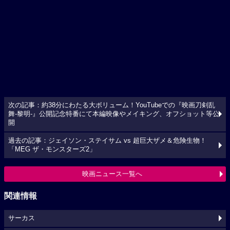
次の記事：約38分にわたる大ボリューム！YouTubeでの『映画刀剣乱
舞-黎明-』公開記念特番にて本編映像やメイキング、オフショット等公
開
過去の記事：ジェイソン・ステイサム vs 超巨大ザメ＆危険生物！
「MEG ザ・モンスターズ2」
映画ニュース一覧へ
関連情報
サーカス