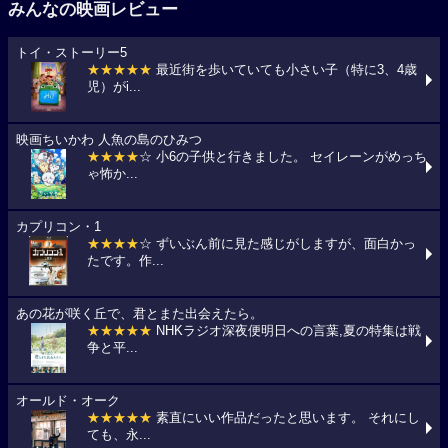
みんなの映画レビュー
トイ・ストーリー5
★★★★★
最近街を歩いていても小さい子（特に3、4歳
児）がi...
映画ちいかわ 人魚の島のひみつ
★★★★
☆ 小6の子供と行きました。 セイレーンがめっち
ゃ怖か...
カプリコン・1
★★★★
☆ ずいぶん前に見た感じがしますが、面白かっ
たです。作...
あの花が咲く丘で、君とまた出会えたら。
★★★★★
NHKラジオ深夜便明日への言葉,夏の特集は戦
争と平...
オールド・オーク
★★★★★
素直にいい作品だったと思います。 それにし
ても、永...