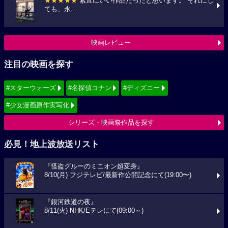
★★★★★
素直にいい作品だったと思います。 それにし
ても、永...
映画レビュー
注目の映画を探す
#スターウォーズ
#名探偵コナン
#ディズニー
#少女漫画原作実写化
シリーズ・映画祭作品を探す
必見！地上波放送リスト
『怪盗グルーのミニオン超変身』
8/10(月) フジテレビ/最新作公開記念にて(19:00〜)
『銀河鉄道の夜』
8/11(火) NHK/Eテレにて(09:00～)