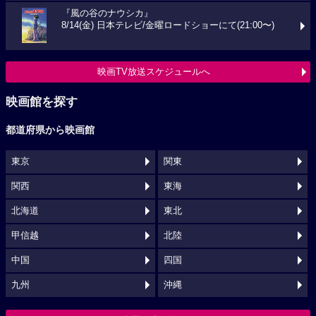
『風の谷のナウシカ』
8/14(金) 日本テレビ/金曜ロードショーにて(21:00〜)
映画TV放送スケジュールへ
映画館を探す
都道府県から映画館
東京
関東
関西
東海
北海道
東北
甲信越
北陸
中国
四国
九州
沖縄