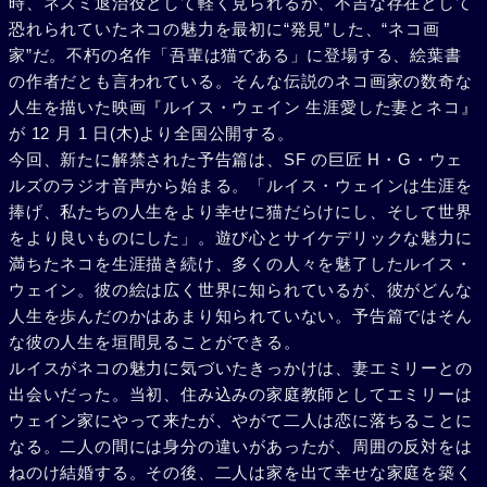
時、ネズミ退治役として軽く見られるか、不吉な存在として
恐れられていたネコの魅力を最初に“発見”した、“ネコ画
家”だ。不朽の名作「吾輩は猫である」に登場する、絵葉書
の作者だとも言われている。そんな伝説のネコ画家の数奇な
人生を描いた映画『ルイス・ウェイン 生涯愛した妻とネコ』
が 12 月 1 日(木)より全国公開する。
今回、新たに解禁された予告篇は、SF の巨匠 H・G・ウェ
ルズのラジオ音声から始まる。「ルイス・ウェインは生涯を
捧げ、私たちの人生をより幸せに猫だらけにし、そして世界
をより良いものにした」。遊び心とサイケデリックな魅力に
満ちたネコを生涯描き続け、多くの人々を魅了したルイス・
ウェイン。彼の絵は広く世界に知られているが、彼がどんな
人生を歩んだのかはあまり知られていない。予告篇ではそん
な彼の人生を垣間見ることができる。
ルイスがネコの魅力に気づいたきっかけは、妻エミリーとの
出会いだった。当初、住み込みの家庭教師としてエミリーは
ウェイン家にやって来たが、やがて二人は恋に落ちることに
なる。二人の間には身分の違いがあったが、周囲の反対をは
ねのけ結婚する。その後、二人は家を出て幸せな家庭を築く