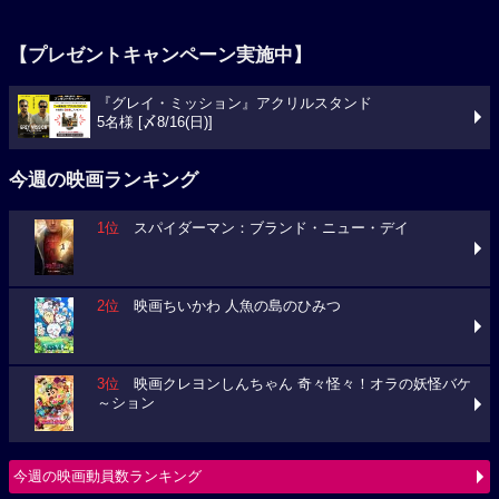
【プレゼントキャンペーン実施中】
『グレイ・ミッション』アクリルスタンド
5名様 [〆8/16(日)]
今週の映画ランキング
1位
スパイダーマン：ブランド・ニュー・デイ
2位
映画ちいかわ 人魚の島のひみつ
3位
映画クレヨンしんちゃん 奇々怪々！オラの妖怪バケ
～ション
今週の映画動員数ランキング