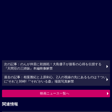
次の記事：のんが仲居に初挑戦！大島優子が接客の心得を伝授する
『天間荘の三姉妹』本編映像解禁
過去の記事：相葉雅紀と上原剣心、2人の視線の先にあるものは？つい
に“それ”と対峙!『“それ”がいる森』場面写真解禁
映画ニュース一覧へ
関連情報