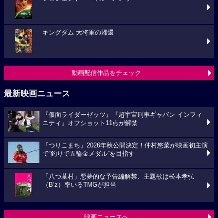
キングダム 大将軍の帰還
動画配信作品をチェック
最新映画ニュース
『仮面ライダーゼッツ』『超宇宙刑事ギャバン インフィ
ニティ』オフショット11点が解禁
『つりこまち』2026年秋公開決定！仲村悠菜が映画初主演
で“釣りで五輪金メダル”を目指す
「八つ墓村」悪夢的な予告編解禁、主題歌は松本孝弘
（B’z）率いるTMGが担当
映画ニュースへ