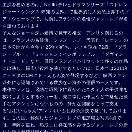
主演を務めるのは、Netflixテレビドラマシリーズ「ストレン
ジャー・シングス 未知の世界」で世界的に人気急上昇中のノ
ア・シュナップで、共演にフランスの名優ジャン・レノが名
を連ねております。
そんなジョーを深い愛情で見守る祖父・アンリを演じるの
は、フランスの名俳優、ジャン・レノ。代表作『レオン』の
日本公開から今年で 25年が経ち、レノも現在 72歳。『グラ
ン・ブルー』『ミッション：インポッシブル』『ダヴィン
チ・コード』など、母国フランスとハリウッドで多くの作品
に出演し、幅広い役柄を演じてきたレノは、日本では2011年
にトヨタのCMにドラえもん姿で登場するなど、映画ファン
以外にも認知されている数少ない海外の俳優の一人です。
本作でレノは、過酷な環境下に置かれたユダヤ人の子供達を
救出しようとするジョーを、先に挙げた作品などで魅せた派
手なアクションはないものの、静かな闘志をもって支え
る“おじいちゃん”アンリをいぶし銀の演技で魅了しておりま
す。この度、解禁したジャン・レノの追加場面写真4点で
は、年齢を重ね、熟成した存在感をみせるジャン・レノの新
たな魅力が切り取られております。