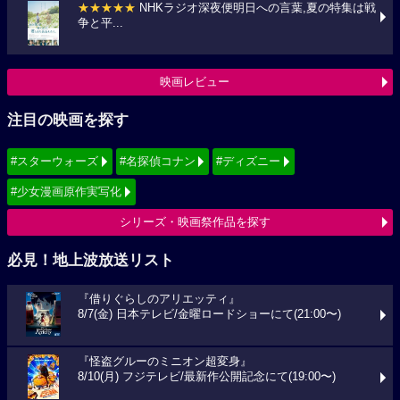
★★★★★
NHKラジオ深夜便明日への言葉,夏の特集は戦
争と平...
映画レビュー
注目の映画を探す
#スターウォーズ
#名探偵コナン
#ディズニー
#少女漫画原作実写化
シリーズ・映画祭作品を探す
必見！地上波放送リスト
『借りぐらしのアリエッティ』
8/7(金) 日本テレビ/金曜ロードショーにて(21:00〜)
『怪盗グルーのミニオン超変身』
8/10(月) フジテレビ/最新作公開記念にて(19:00〜)