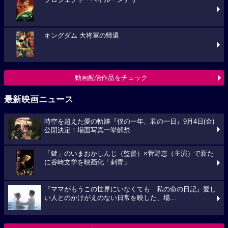
プロジェクト・ヘイル・メアリー
キングダム 大将軍の帰還
動画配信作品をチェック
最新映画ニュース
時空を超えた愛の軌跡『僕の一年、君の一日』9月4日(金)
公開決定！場面写真一挙解禁
「鍵」のいまおかしんじ（監督）×菅野恵（主演）で新た
に谷崎文学を映画化「刺青」
『ママがもうこの世界にいなくても 私の命の日記』愛し
い人とのかけがえのない日常を映した、場...