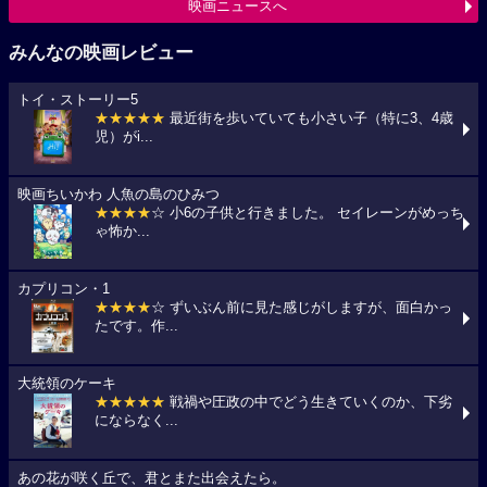
映画ニュースへ
みんなの映画レビュー
トイ・ストーリー5
★★★★★
最近街を歩いていても小さい子（特に3、4歳
児）がi...
映画ちいかわ 人魚の島のひみつ
★★★★
☆ 小6の子供と行きました。 セイレーンがめっち
ゃ怖か...
カプリコン・1
★★★★
☆ ずいぶん前に見た感じがしますが、面白かっ
たです。作...
大統領のケーキ
★★★★★
戦禍や圧政の中でどう生きていくのか、下劣
にならなく...
あの花が咲く丘で、君とまた出会えたら。