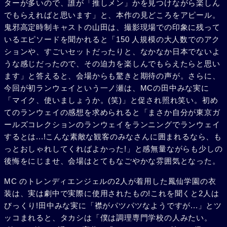
ターが多いので、誰が「推しメン」かを見つけながら楽しん
でもらえればと思います」と、本作の見どころをアピール。
鬼邪高定時制キャストの山田は、撮影現場での印象に残って
いるエピソードを聞かれると「150 人規模の大人数でのアク
ションや、すごいセットだったりと、なかなか日本でないよ
うな感じだったので、その迫力を楽しんでもらえたらと思い
ます」と答えると、会場からも驚きと期待の声が。さらに、
今回が初ランウェイという一ノ瀬は、MCの田中みな実に
「マイク、使いましょうか。(笑)」と促され照れ笑い。初め
てのランウェイの感想を求められると「まさか自分が東京ガ
ールズコレクションのランウェイをランニングでランウェイ
するとは...!こんな素敵な観客のみなさんに囲まれるなら、も
っとおしゃれしてくればよかった!」と感無量ながらも少しの
後悔をにじませ、会場はとてもなごやかな雰囲気となった。
MC のトレンディエンジェルの2人が着用した鳳仙学園の衣
装は、実は劇中で実際に使用されたもの!これを聞くと2人は
びっくり!田中みな実に「襟がパツパツなようですが...」とツ
ッコまれると、タカシは「僕は調理専門学校の人みたい。