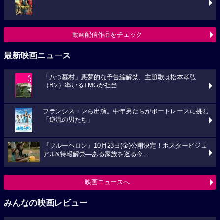
動画配信作品をチェック
最新映画ニュース
「八つ墓村」悪夢的な予告編解禁、主題歌は松本孝弘
（B’z）率いるTMGが担当
フランシス・ンら出演。中年男たちがボートレースに挑む
「逆流の男たち」
『ブルーヘロン』10月23日(金)公開決定！ポスタービジュ
アル&特報解禁―ある家族を巡る今...
映画ニュースへ
みんなの映画レビュー