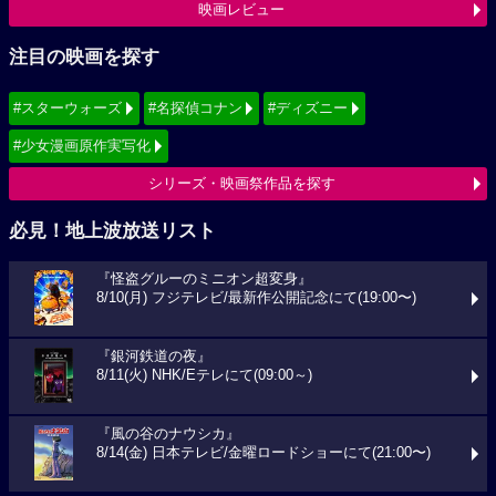
映画レビュー
注目の映画を探す
#スターウォーズ
#名探偵コナン
#ディズニー
#少女漫画原作実写化
シリーズ・映画祭作品を探す
必見！地上波放送リスト
『怪盗グルーのミニオン超変身』
8/10(月) フジテレビ/最新作公開記念にて(19:00〜)
『銀河鉄道の夜』
8/11(火) NHK/Eテレにて(09:00～)
『風の谷のナウシカ』
8/14(金) 日本テレビ/金曜ロードショーにて(21:00〜)