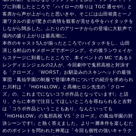
プに到着したところで「ハイローの祭りは TGC 通せや!」と
客席から声が上がったと思いきや、そこには山田裕貴と一ノ
瀬ワタルの姿が!驚きの表情を観客が見せる中をハイタッチを
しながら闊歩した。ふたりのアリーナからの登場に大歓声で
場内の盛り上がりは最高潮に。
本作のキャスト5人が揃ったところでハイタッチをし、山田
演じる村山のキメポーズでポージング。その後ランウェイか
らステージに到着したところで、本イベントの MC であるト
レンディエンジェルの2人が、今回劇中で鬼邪高校と対決す
る「クローズ」「WORST」お馴染みのスキンヘッドの最強
軍団・鳳仙学園の制服で登場!本作についての紹介を求められ
た川村は「『HiGH&LOW』と髙橋ヒロシ先生の「クロー
ズ」の、これまでにないコラボ作品となっています!」と語
り、さらに本作で注目してほしいところを尋ねられると吉野
は「コラボ作品ということもあり、なんといっても
『HiGH&LOW』の鬼邪高校 VS「クローズ」の鳳仙学園の対
決シーンです!」と熱く答えました。より一層本作を楽しむた
めのポイントを問われた神尾は「今回も個性の強いキャラク