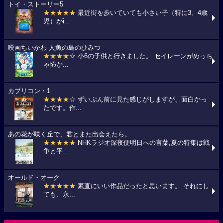
トイ・ストーリー5
★★★★★
最近街を歩いていても小さい子（特に3、4歳
児）がi...
映画ちいかわ 人魚の島のひみつ
★★★★
☆ 小6の子供と行きました。 セイレーンがめっち
ゃ怖か...
カプリコン・1
★★★★
☆ ずいぶん前に見た感じがしますが、面白かっ
たです。作...
あの花が咲く丘で、君とまた出会えたら。
★★★★★
NHKラジオ深夜便明日への言葉,夏の特集は戦
争と平...
オールド・オーク
★★★★★
素直にいい作品だったと思います。 それにし
ても、永...