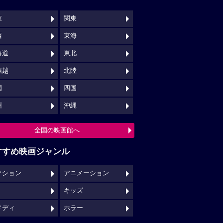
京
関東
西
東海
海道
東北
信越
北陸
国
四国
州
沖縄
全国の映画館へ
すすめ映画ジャンル
クション
アニメーション
キッズ
メディ
ホラー