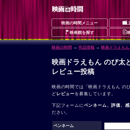
映画の時間メニュー
映画館を探す
映画の時間
→
作品情報
→
映画ドラえもん
映画ドラえもん のび太
レビュー投稿
映画の時間では「映画ドラえもん の
ど
レビュー
を募集しています。
下記フォームに
ペンネーム、評価、感
ださい。
ペンネーム