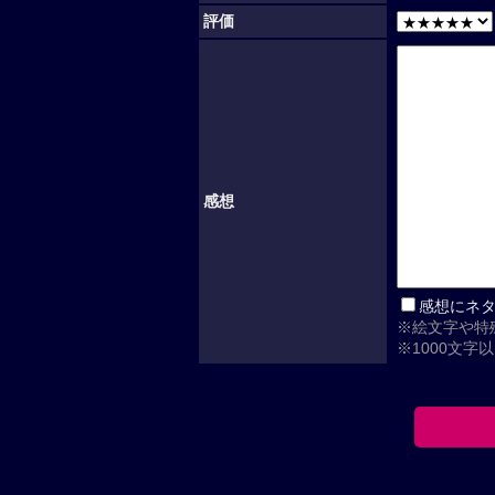
評価
感想
感想にネ
※絵文字や特
※1000文字