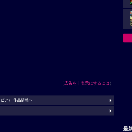
（
広告を非表示にするには
）
ピア） 作品情報へ
最