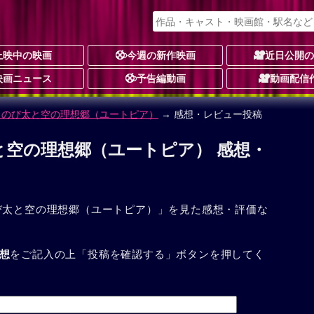
上映中の映画
今週の新作映画
近日公開
映画ニュース
予告編動画
動画配信
 のび太と空の理想郷（ユートピア）
→ 感想・レビュー投稿
と空の理想郷（ユートピア） 感想・
び太と空の理想郷（ユートピア）」を見た感想・評価な
想
をご記入の上「投稿を確認する」ボタンを押してく