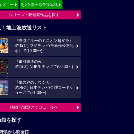
ィズニー
#少女漫画原作実写化
シリーズ・映画祭作品を探す
見！地上波放送リスト
『怪盗グルーのミニオン超変身』
8/10(月) フジテレビ/最新作公開記
念にて(19:00〜)
『銀河鉄道の夜』
8/11(火) NHK/Eテレにて(09:00～)
『風の谷のナウシカ』
8/14(金) 日本テレビ/金曜ロードシ
ョーにて(21:00〜)
映画TV放送スケジュールへ
画館を探す
府県から映画館