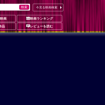
今見る映画検索
の映画
映画ランキング
作品
レビューを読む