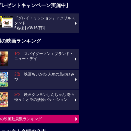
プレゼントキャンペーン実施中】
『グレイ・ミッション』アクリルス
タンド
5名様 [〆8/16(日)]
週の映画ランキング
1位
スパイダーマン：ブランド・
ニュー・デイ
2位
映画ちいかわ 人魚の島のひみ
つ
3位
映画クレヨンしんちゃん 奇々
怪々！オラの妖怪バケ～ション
の映画動員数ランキング