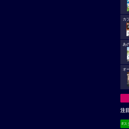
カ
あ
オ
注
#ス