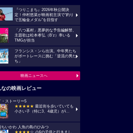
『つりこまち』2026年秋公開決
定！仲村悠菜が映画初主演で“釣り
で五輪金メダル”を目指す
「八つ墓村」悪夢的な予告編解禁、
主題歌は松本孝弘（B’z）率いる
TMGが担当
フランシス・ンら出演。中年男たち
がボートレースに挑む「逆流の男た
ち」
映画ニュースへ
んなの映画レビュー
イ・ストーリー5
★★★★★
最近街を歩いていても
小さい子（特に3、4歳児）がi...
画ちいかわ 人魚の島のひみつ
★★★★
☆ 小6の子供と行きまし