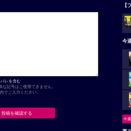
【
今
タバレを含む
殊な記号はご使用できません。
以内でご入力ください。
今週