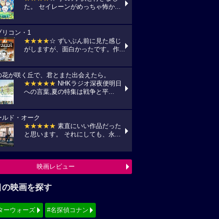
た。 セイレーンがめっちゃ怖か...
プリコン・1
★★★★
☆ ずいぶん前に見た感じ
がしますが、面白かったです。作...
の花が咲く丘で、君とまた出会えたら。
★★★★★
NHKラジオ深夜便明日
への言葉,夏の特集は戦争と平...
ールド・オーク
★★★★★
素直にいい作品だった
と思います。 それにしても、永...
映画レビュー
目の映画を探す
ターウォーズ
#名探偵コナン