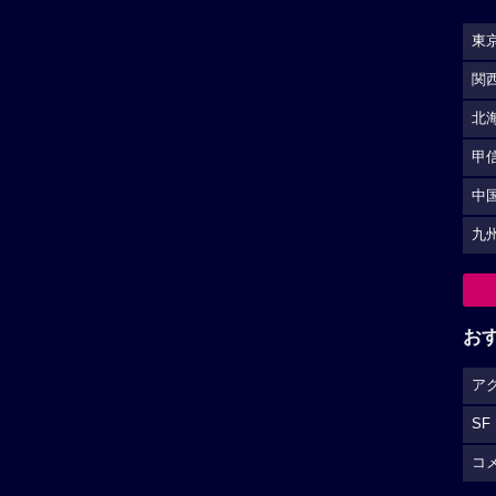
東
関
北
甲
中
九
お
ア
SF
コ