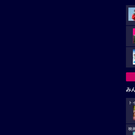
み
ト
映