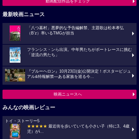
動画配信作品をチェック
最新映画ニュース
「八つ墓村」悪夢的な予告編解禁、主題歌は松本孝弘
（B’z）率いるTMGが担当
フランシス・ンら出演。中年男たちがボートレースに挑む
「逆流の男たち」
『ブルーヘロン』10月23日(金)公開決定！ポスタービジュ
アル&特報解禁―ある家族を巡る今...
映画ニュースへ
みんなの映画レビュー
トイ・ストーリー5
★★★★★
最近街を歩いていても小さい子（特に3、4歳
児）がi...