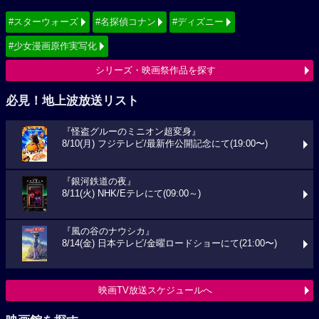
#スターウォーズ
#名探偵コナン
#ディズニー
#少女漫画原作実写化
シリーズ・映画祭作品を探す
必見！地上波放送リスト
『怪盗グルーのミニオン超変身』
8/10(月) フジテレビ/最新作公開記念にて(19:00〜)
『銀河鉄道の夜』
8/11(火) NHK/Eテレにて(09:00～)
『風の谷のナウシカ』
8/14(金) 日本テレビ/金曜ロードショーにて(21:00〜)
映画TV放送スケジュールへ