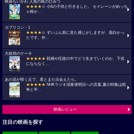
映画ちいかわ 人魚の島のひみつ
★★★★
☆ 小6の子供と行きました。 セイレーンがめっち
ゃ怖か...
カプリコン・1
★★★★
☆ ずいぶん前に見た感じがしますが、面白かっ
たです。作...
大統領のケーキ
★★★★★
戦禍や圧政の中でどう生きていくのか、下劣
にならなく...
あの花が咲く丘で、君とまた出会えたら。
★★★★★
NHKラジオ深夜便明日への言葉,夏の特集は戦
争と平...
映画レビュー
注目の映画を探す