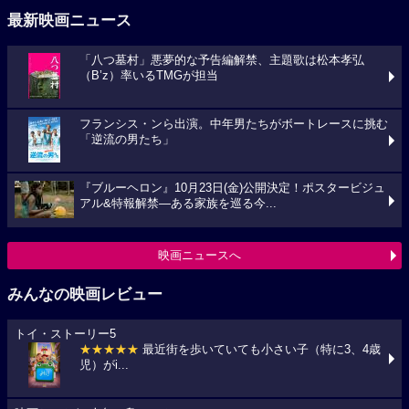
最新映画ニュース
「八つ墓村」悪夢的な予告編解禁、主題歌は松本孝弘
（B’z）率いるTMGが担当
フランシス・ンら出演。中年男たちがボートレースに挑む
「逆流の男たち」
『ブルーヘロン』10月23日(金)公開決定！ポスタービジュ
アル&特報解禁―ある家族を巡る今...
映画ニュースへ
みんなの映画レビュー
トイ・ストーリー5
★★★★★
最近街を歩いていても小さい子（特に3、4歳
児）がi...