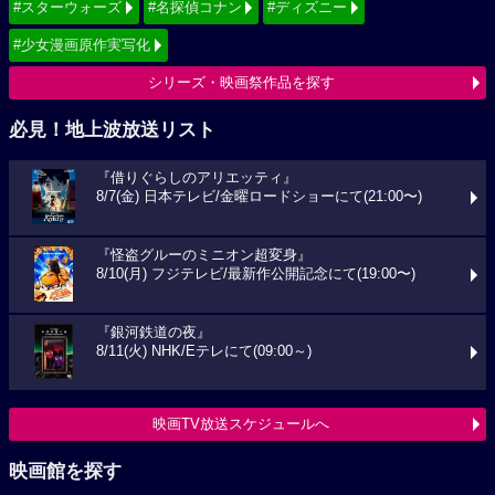
#スターウォーズ
#名探偵コナン
#ディズニー
#少女漫画原作実写化
シリーズ・映画祭作品を探す
必見！地上波放送リスト
『借りぐらしのアリエッティ』
8/7(金) 日本テレビ/金曜ロードショーにて(21:00〜)
『怪盗グルーのミニオン超変身』
8/10(月) フジテレビ/最新作公開記念にて(19:00〜)
『銀河鉄道の夜』
8/11(火) NHK/Eテレにて(09:00～)
映画TV放送スケジュールへ
映画館を探す