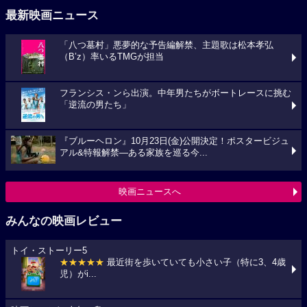
最新映画ニュース
「八つ墓村」悪夢的な予告編解禁、主題歌は松本孝弘
（B’z）率いるTMGが担当
フランシス・ンら出演。中年男たちがボートレースに挑む
「逆流の男たち」
『ブルーヘロン』10月23日(金)公開決定！ポスタービジュ
アル&特報解禁―ある家族を巡る今...
映画ニュースへ
みんなの映画レビュー
トイ・ストーリー5
★★★★★
最近街を歩いていても小さい子（特に3、4歳
児）がi...