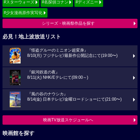
#スターウォーズ
#名探偵コナン
#ディズニー
#少女漫画原作実写化
シリーズ・映画祭作品を探す
必見！地上波放送リスト
『怪盗グルーのミニオン超変身』
8/10(月) フジテレビ/最新作公開記念にて(19:00〜)
『銀河鉄道の夜』
8/11(火) NHK/Eテレにて(09:00～)
『風の谷のナウシカ』
8/14(金) 日本テレビ/金曜ロードショーにて(21:00〜)
映画TV放送スケジュールへ
映画館を探す