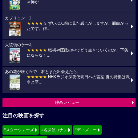
ゃ怖か...
カプリコン・1
★★★★
☆ ずいぶん前に見た感じがしますが、面白かっ
たです。作...
大統領のケーキ
★★★★★
戦禍や圧政の中でどう生きていくのか、下劣
にならなく...
あの花が咲く丘で、君とまた出会えたら。
★★★★★
NHKラジオ深夜便明日への言葉,夏の特集は戦
争と平...
映画レビュー
注目の映画を探す
#スターウォーズ
#名探偵コナン
#ディズニー