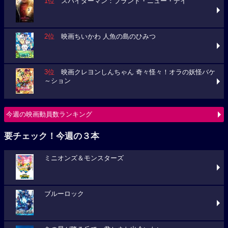
1位
スパイダーマン：ブランド・ニュー・デイ
2位
映画ちいかわ 人魚の島のひみつ
3位
映画クレヨンしんちゃん 奇々怪々！オラの妖怪バケ
～ション
今週の映画動員数ランキング
要チェック！今週の３本
ミニオンズ＆モンスターズ
ブルーロック