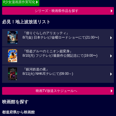
#少女漫画原作実写化
シリーズ・映画祭作品を探す
必見！地上波放送リスト
『借りぐらしのアリエッティ』
8/7(金) 日本テレビ/金曜ロードショーにて(21:00〜)
『怪盗グルーのミニオン超変身』
8/10(月) フジテレビ/最新作公開記念にて(19:00〜)
『銀河鉄道の夜』
8/11(火) NHK/Eテレにて(09:00～)
映画TV放送スケジュールへ
映画館を探す
都道府県から映画館