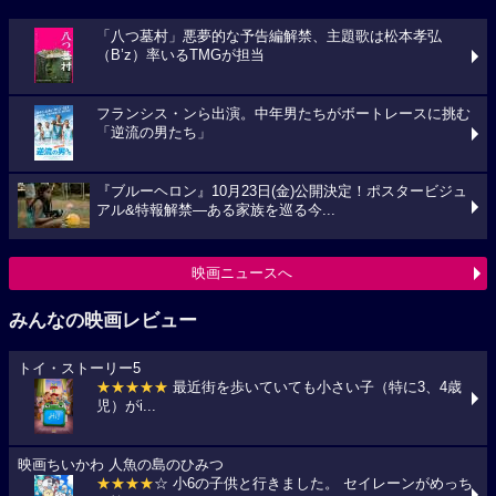
「八つ墓村」悪夢的な予告編解禁、主題歌は松本孝弘
（B’z）率いるTMGが担当
フランシス・ンら出演。中年男たちがボートレースに挑む
「逆流の男たち」
『ブルーヘロン』10月23日(金)公開決定！ポスタービジュ
アル&特報解禁―ある家族を巡る今...
映画ニュースへ
みんなの映画レビュー
トイ・ストーリー5
★★★★★
最近街を歩いていても小さい子（特に3、4歳
児）がi...
映画ちいかわ 人魚の島のひみつ
★★★★
☆ 小6の子供と行きました。 セイレーンがめっち