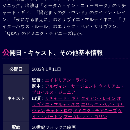
ジニック。出演は「オータム・イン・ニューヨーク」のリチ
ャード・ギア、「陽だまりのグラウンド」のダイアン・レイ
ン、「夜になるまえに」のオリヴィエ・マルティネス、「サ
イダーハウス・ルール」のエリック・ペア・サリヴァン、
「Q&A」のドミニク・チアニーズほか。
公
開日・キャスト、その他基本情報
公開日
2003年1月11日
監督
：
エイドリアン・ライン
脚本
：
アルヴィン・サージェント
ウィリアム・
ブロイルス・ジュニア
キャスト
出演
：
リチャード・ギア
ダイアン・レイン
オ
リヴィエ・マルティネス
エリック・ペア・サリ
ヴァン
チャド・ロウ
ドミニク・チアニーズ
ケ
イト・バートン
マーガレット・コリン
配給
20世紀フォックス映画