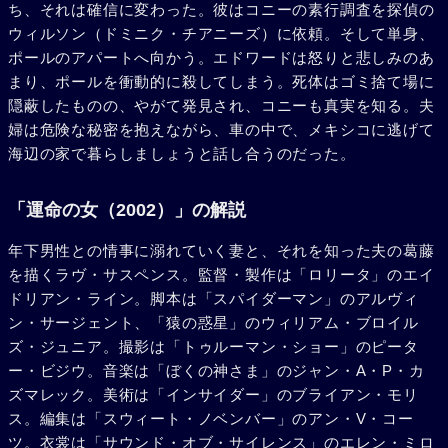
ち、それは確信に変わった。彼はコニーの素行調査を探偵の
ウィルソン（ドミニク・チアニーズ）に依頼。そして単身、
ポールのアパートへ向かう。エドワードは怒りと悲しみのあ
まり、ポールを衝動的に殺してしまう。死体はゴミ捨て場に
隠蔽したものの、やがて発見され、コニーも真実を知る。夫
婦は危険な秘密を抱えながら、車の中で、メキシコに逃げて
海辺の家で暮らしましょうと話し合うのだった。
「運命の女（2002）」の解説
年下男性との情事に溺れていく妻と、それを知った夫の葛藤
を描くラヴ・サスペンス。監督・製作は「ロリータ」のエイ
ドリアン・ライン。脚本は「スパイダーマン」のアルヴィ
ン・サージェント、「猿の惑星」のウィリアム・ブロイル
ズ・ジュニア。撮影は「トゥルーマン・ショー」のピータ
ー・ビジウ。音楽は「ぼくの神さま」のジャン・A・P・カ
ズマレック。美術は「インサイダー」のブライアン・モリ
ス。編集は「スウィート・ノベンバー」のアン・V・コー
ツ。衣裳は「サウンド・オブ・サイレンス」のエレン・ミロ