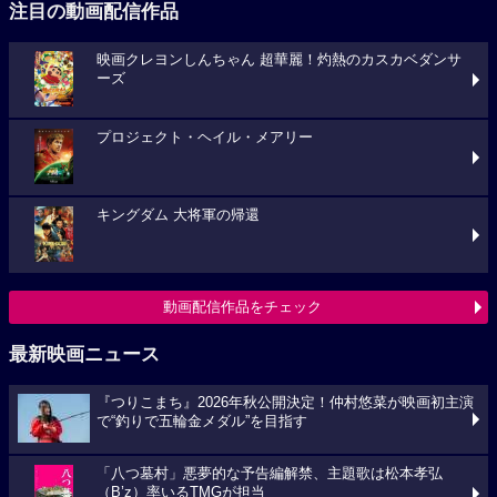
注目の動画配信作品
映画クレヨンしんちゃん 超華麗！灼熱のカスカベダンサ
ーズ
プロジェクト・ヘイル・メアリー
キングダム 大将軍の帰還
動画配信作品をチェック
最新映画ニュース
『つりこまち』2026年秋公開決定！仲村悠菜が映画初主演
で“釣りで五輪金メダル”を目指す
「八つ墓村」悪夢的な予告編解禁、主題歌は松本孝弘
（B’z）率いるTMGが担当