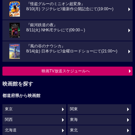
『怪盗グルーのミニオン超変身』
8/10(月) フジテレビ/最新作公開記念にて(19:00〜)
『銀河鉄道の夜』
8/11(火) NHK/Eテレにて(09:00～)
『風の谷のナウシカ』
8/14(金) 日本テレビ/金曜ロードショーにて(21:00〜)
映画TV放送スケジュールへ
映画館を探す
都道府県から映画館
東京
関東
関西
東海
北海道
東北