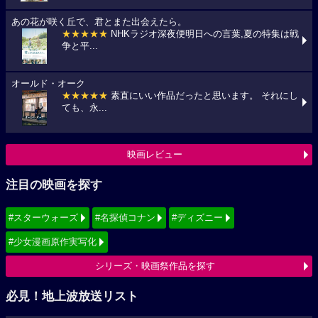
あの花が咲く丘で、君とまた出会えたら。
★★★★★
NHKラジオ深夜便明日への言葉,夏の特集は戦
争と平...
オールド・オーク
★★★★★
素直にいい作品だったと思います。 それにし
ても、永...
映画レビュー
注目の映画を探す
#スターウォーズ
#名探偵コナン
#ディズニー
#少女漫画原作実写化
シリーズ・映画祭作品を探す
必見！地上波放送リスト