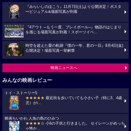
『みらいしのほこう』11月7日(土)より公開決定！ポスタ
ービジュアル&場面写真が到着
『4アウト ─もう一度、プレイボール─』物語のはじまり
を感じる場面写真が到着！スポーツイベ...
時空を超えた愛の軌跡『僕の一年、君の一日』9月4日(金)
公開決定！場面写真一挙解禁
映画ニュースへ
みんなの映画レビュー
トイ・ストーリー5
★★★★★
最近街を歩いていても小さい子（特に3、4歳
児）がi...
映画ちいかわ 人魚の島のひみつ
★★★★
☆ 小6の子供と行きました。 セイレーンがめっち
ゃ怖か...