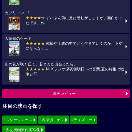
カプリコン・1
★★★★
☆ ずいぶん前に見た感じがしますが、面白かっ
たです。作...
大統領のケーキ
★★★★★
戦禍や圧政の中でどう生きていくのか、下劣
にならなく...
あの花が咲く丘で、君とまた出会えたら。
★★★★★
NHKラジオ深夜便明日への言葉,夏の特集は戦
争と平...
映画レビュー
注目の映画を探す
#スターウォーズ
#名探偵コナン
#ディズニー
#少女漫画原作実写化