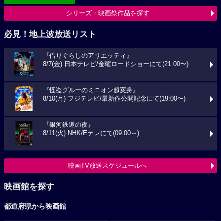
シリーズ・映画祭作品を探す
必見！地上波放送リスト
『借りぐらしのアリエッティ』
8/7(金) 日本テレビ/金曜ロードショーにて(21:00〜)
『怪盗グルーのミニオン超変身』
8/10(月) フジテレビ/最新作公開記念にて(19:00〜)
『銀河鉄道の夜』
8/11(火) NHK/Eテレにて(09:00～)
映画TV放送スケジュールへ
映画館を探す
都道府県から映画館