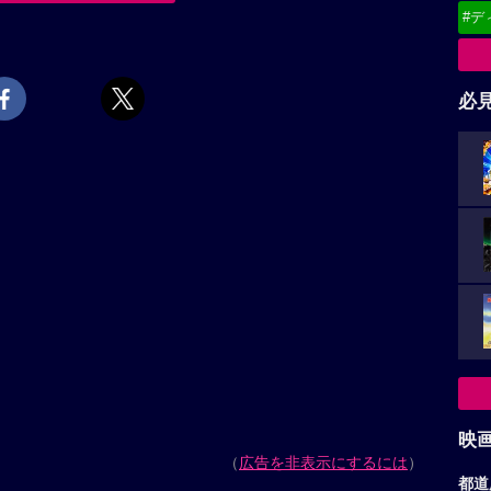
#デ
必
映
（
広告を非表示にするには
）
都道