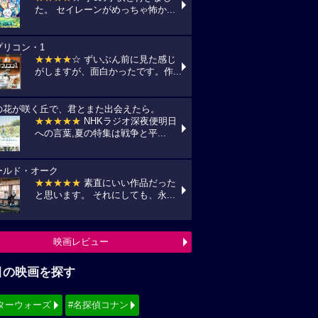
た。 セイレーンがめっちゃ怖か...
プリコン・1
★★★★
☆ ずいぶん前に見た感じ
がしますが、面白かったです。作...
の花が咲く丘で、君とまた出会えたら。
★★★★★
NHKラジオ深夜便明日
への言葉,夏の特集は戦争と平...
ールド・オーク
★★★★★
素直にいい作品だった
と思います。 それにしても、永...
映画レビュー
目の映画を探す
ターウォーズ
#名探偵コナン