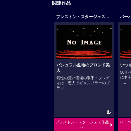
関連作品
プレストン・スタージェス作品
バシュフル盆地のブロンド美
いつ
人
50年
に妻
気性の荒い酒場の歌手・フレデ
し...
ィは、恋人でギャンブラーのブ
ラッ...
-
プレストン・スタージェス作品
バーバ
へ