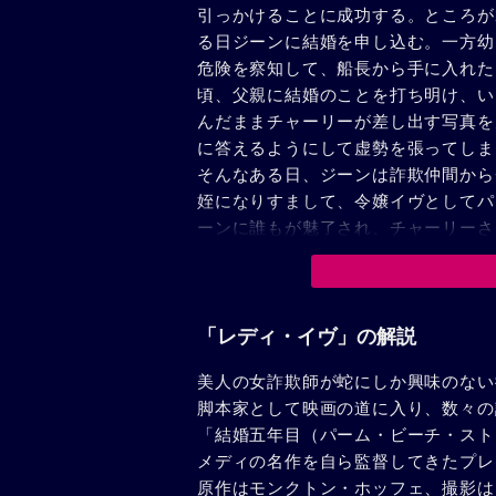
引っかけることに成功する。ところが
る日ジーンに結婚を申し込む。一方幼
危険を察知して、船長から手に入れた
頃、父親に結婚のことを打ち明け、い
んだままチャーリーが差し出す写真を
に答えるようにして虚勢を張ってしま
そんなある日、ジーンは詐欺仲間から
姪になりすまして、令嬢イヴとしてパ
ーンに誰もが魅了され、チャーリーさ
物と気づかぬまま再び彼女に引かれて
ましているジーンに再びプロポーズし
ーンは、やはり彼を深く愛しているこ
ーリーは再び乗った豪華客船の中でジ
「レディ・イヴ」の解説
ように、最初の出逢いと同じようにジ
美人の女詐欺師が蛇にしか興味のない
合うのだった。
脚本家として映画の道に入り、数々の
「結婚五年目（パーム・ビーチ・スト
メディの名作を自ら監督してきたプレ
原作はモンクトン・ホッフェ、撮影は