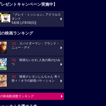
プレゼントキャンペーン実施中】
『グレイ・ミッション』アクリルス
タンド
5名様 [〆8/16(日)]
週の映画ランキング
1位
スパイダーマン：ブランド・
ニュー・デイ
2位
映画ちいかわ 人魚の島のひみ
つ
3位
映画クレヨンしんちゃん 奇々
怪々！オラの妖怪バケ～ション
の映画動員数ランキング