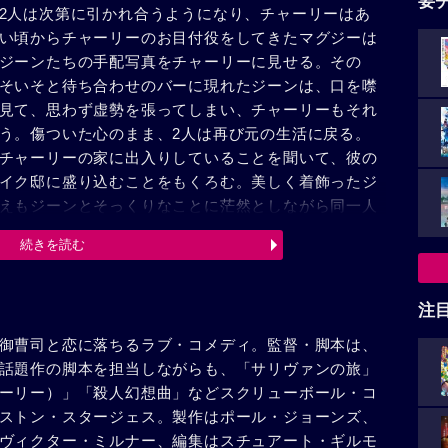
要
2人は次第に引かれ合うようになり、チャーリーはあ
い頃からチャーリーのお目付役をしてきたマグジーは
ジーンたちの手配写真をチャーリーに見せる。その
そいそと待ち合わせのバーに現れたジーンは、口を噤
見て、思わず虚勢を張ってしまい、チャーリーもそれ
う。傷ついた心のまま、2人は再び元の生活に戻る。
チャーリーの家に出入りしていることを聞いて、彼の
イク邸に盛り込むことをもくろむ。美しく着飾ったジ
えもジーンとそっくりなことに茫然としながら同一人
いく。そして、ついにチャーリーは令嬢イヴに成りす
続きを読む
てしまう。初めは彼を懲らしめることが目的だったジ
とに気づき、本当のことを打ち明けようと思う。チャ
ーンと父親に再会し、あたかも時間が舞い戻ったかの
注
ーンの美しい足に躓く。2人は客室の中で愛を確かめ
御曹司と恋に落ちるラブ・コメディ。監督・脚本は、
話題作の脚本を担当しながらも、「サリヴァンの旅」
ーリー）」「殺人幻想曲」などスクリューボール・コ
ストン・スタージェス。製作はポール・ジョーンズ、
ヴィクター・ミルナー、編集はスチュアート・ギルモ