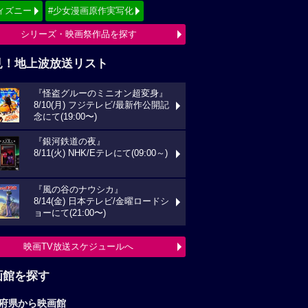
ィズニー
#少女漫画原作実写化
シリーズ・映画祭作品を探す
見！地上波放送リスト
『怪盗グルーのミニオン超変身』
8/10(月) フジテレビ/最新作公開記
念にて(19:00〜)
『銀河鉄道の夜』
8/11(火) NHK/Eテレにて(09:00～)
『風の谷のナウシカ』
8/14(金) 日本テレビ/金曜ロードシ
ョーにて(21:00〜)
映画TV放送スケジュールへ
画館を探す
府県から映画館