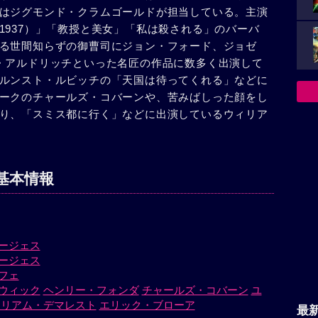
はジグモンド・クラムゴールドが担当している。主演
1937）」「教授と美女」「私は殺される」のバーバ
る世間知らずの御曹司にジョン・フォード、ジョゼ
・アルドリッチといった名匠の作品に数多く出演して
ルンスト・ルビッチの「天国は待ってくれる」などに
ークのチャールズ・コバーンや、苦みばしった顔をし
り、「スミス都に行く」などに出演しているウィリア
基本情報
ージェス
ージェス
フェ
ウィック
ヘンリー・フォンダ
チャールズ・コバーン
ユ
ィリアム・デマレスト
エリック・ブローア
最