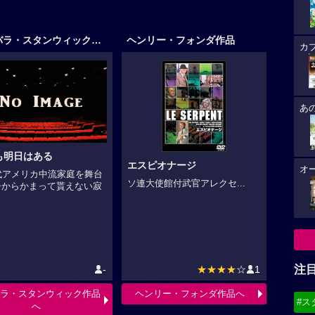
バーバラ・スタンウィック作品
ヘンリー・フォンダ作品
カ
あ
も明日はある
エスピオナージ
オ
代アメリカ中流家庭を舞台
ソ連大使館付武官アレクセ...
子からかまって貰えない寂
注
-
★★★★
☆
1
ラ・スタンウィック作品
ヘンリー・フォンダ作品へ
#ス
へ