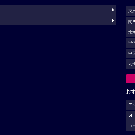
東
関
北
甲
中
九
お
ア
SF
コ