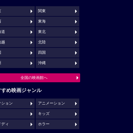
京
関東
西
東海
海道
東北
信越
北陸
国
四国
州
沖縄
全国の映画館へ
すすめ映画ジャンル
クション
アニメーション
キッズ
メディ
ホラー