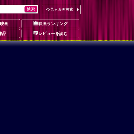
今見る映画検索
の映画
映画ランキング
作品
レビューを読む