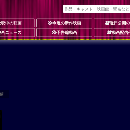
上映中の映画
今週の新作映画
近日公開
映画ニュース
予告編動画
動画配信
信