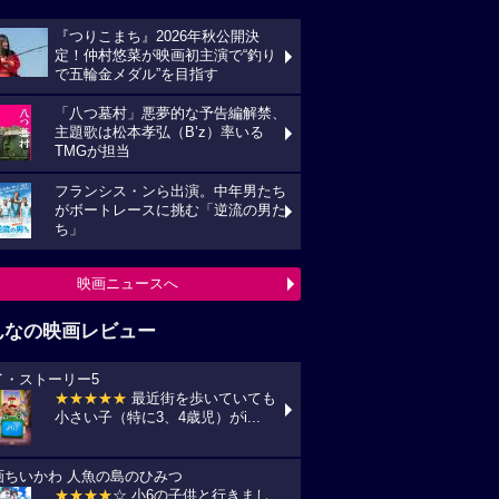
『つりこまち』2026年秋公開決
定！仲村悠菜が映画初主演で“釣り
で五輪金メダル”を目指す
「八つ墓村」悪夢的な予告編解禁、
主題歌は松本孝弘（B’z）率いる
TMGが担当
フランシス・ンら出演。中年男たち
がボートレースに挑む「逆流の男た
ち」
映画ニュースへ
んなの映画レビュー
イ・ストーリー5
★★★★★
最近街を歩いていても
小さい子（特に3、4歳児）がi...
画ちいかわ 人魚の島のひみつ
★★★★
☆ 小6の子供と行きまし