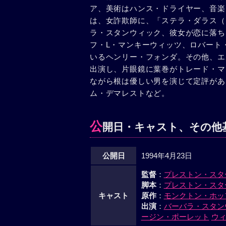
ア、美術はハンス・ドライヤー、音楽
は、女詐欺師に、「ステラ・ダラス（
ラ・スタンウィック、彼女が恋に落ち
フ・L・マンキーウィッツ、ロバート
いるヘンリー・フォンダ。その他、エ
出演し、片眼鏡に葉巻がトレード・マ
ながら根は優しい男を演じて定評があ
ム・デマレストなど。
公
開日・キャスト、その他
公開日
1994年4月23日
監督
：
プレストン・スタ
脚本
：
プレストン・スタ
キャスト
原作
：
モンクトン・ホッ
出演
：
バーバラ・スタン
ージン・ポーレット
ウ