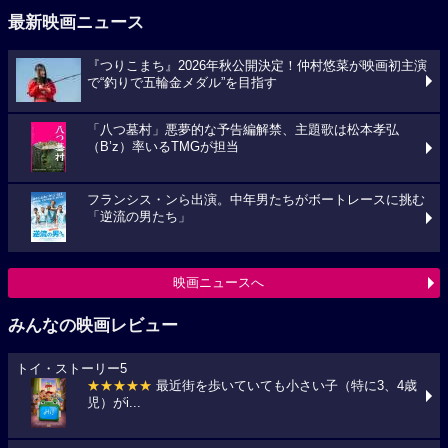
最新映画ニュース
『つりこまち』2026年秋公開決定！仲村悠菜が映画初主演
で“釣りで五輪金メダル”を目指す
「八つ墓村」悪夢的な予告編解禁、主題歌は松本孝弘
（B’z）率いるTMGが担当
フランシス・ンら出演。中年男たちがボートレースに挑む
「逆流の男たち」
映画ニュースへ
みんなの映画レビュー
トイ・ストーリー5
★★★★★
最近街を歩いていても小さい子（特に3、4歳
児）がi...