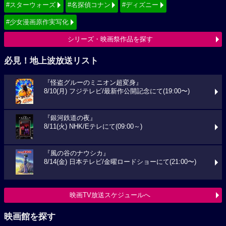
#スターウォーズ
#名探偵コナン
#ディズニー
#少女漫画原作実写化
シリーズ・映画祭作品を探す
必見！地上波放送リスト
『怪盗グルーのミニオン超変身』
8/10(月) フジテレビ/最新作公開記念にて(19:00〜)
『銀河鉄道の夜』
8/11(火) NHK/Eテレにて(09:00～)
『風の谷のナウシカ』
8/14(金) 日本テレビ/金曜ロードショーにて(21:00〜)
映画TV放送スケジュールへ
映画館を探す