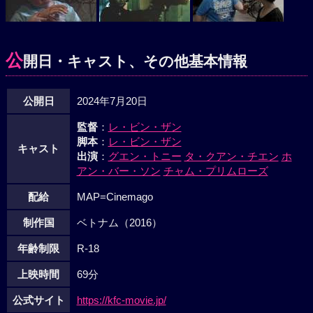
公
開日・キャスト、その他基本情報
公開日
2024年7月20日
監督
：
レ・ビン・ザン
脚本
：
レ・ビン・ザン
キャスト
出演
：
グエン・トニー
タ・クアン・チエン
ホ
アン・バー・ソン
チャム・プリムローズ
配給
MAP=Cinemago
制作国
ベトナム（2016）
年齢制限
R-18
上映時間
69分
公式サイト
https://kfc-movie.jp/