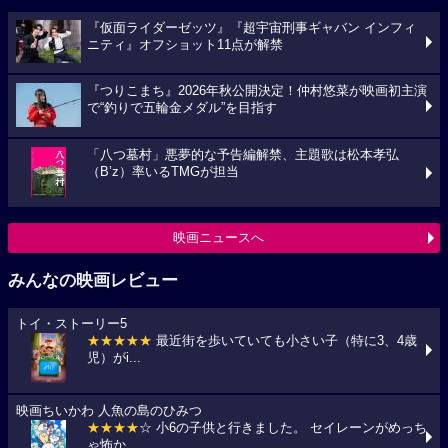
『仮面ライダーゼッツ』『超宇宙刑事ギャバン インフィ
ニティ』オフショット11点が解禁
『つりこまち』2026年秋公開決定！仲村悠菜が映画初主演
で“釣りで五輪金メダル”を目指す
「八つ墓村」悪夢的な予告編解禁、主題歌は松本孝弘
（B’z）率いるTMGが担当
映画ニュースへ
みんなの映画レビュー
トイ・ストーリー5
★★★★★
最近街を歩いていても小さい子（特に3、4歳
児）がi...
映画ちいかわ 人魚の島のひみつ
★★★★
☆ 小6の子供と行きました。 セイレーンがめっち
ゃ怖か...