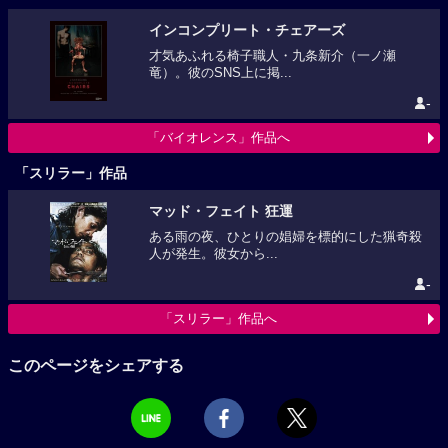
インコンプリート・チェアーズ
才気あふれる椅子職人・九条新介（一ノ瀬
竜）。彼のSNS上に掲...
-
「バイオレンス」作品へ
「スリラー」作品
マッド・フェイト 狂運
ある雨の夜、ひとりの娼婦を標的にした猟奇殺
人が発生。彼女から...
-
「スリラー」作品へ
このページをシェアする