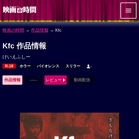
映画の時間
→
作品情報
→ Kfc
Kfc 作品情報
けいえふしー
R-18
ホラー
バイオレンス
スリラー
-
作品情報
------
レビュー
動画配信