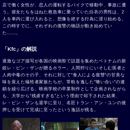
店で働く女性が、恋人の運転するバイクで移動中、事故に遭
う。彼女たちをはねた救急車に乗っていた白衣の男性は、2
人を車内に運び入れると、想像を絶する行為に浸り始める。
この時すでに、それぞれの復讐の物語が動き始めてい
た……。
「Kfc」の解説
過激なゴア描写が各国の映画祭で話題を集めたベトナムの新
鋭レ・ビン・ザンが贈るホラー。人間狩りにいそしむ医者と
人肉中毒のその子、それに対して“食人による復讐”の甘美な
味を覚えた犠牲者家族たちが、常軌を逸した”喰い合い”の連
鎖を繰り広げる。映画学校の卒業制作として企画されながら
も、大学から“残虐すぎる”という理由で却下された結果、
レ・ビン・ザンも退学に至り、名匠トラン・アン・ユンの後
押しを受けて完成に至ったという逸話が残る。