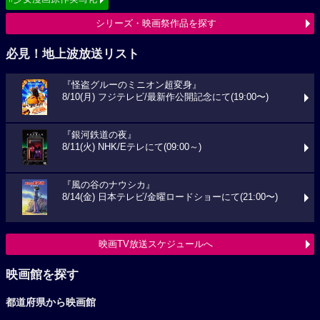
シリーズ・映画祭作品を探す
必見！地上波放送リスト
『怪盗グルーのミニオン超変身』
8/10(月) フジテレビ/最新作公開記念にて(19:00〜)
『銀河鉄道の夜』
8/11(火) NHK/Eテレにて(09:00～)
『風の谷のナウシカ』
8/14(金) 日本テレビ/金曜ロードショーにて(21:00〜)
映画TV放送スケジュールへ
映画館を探す
都道府県から映画館