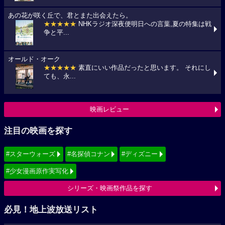
あの花が咲く丘で、君とまた出会えたら。
★★★★★
NHKラジオ深夜便明日への言葉,夏の特集は戦
争と平...
オールド・オーク
★★★★★
素直にいい作品だったと思います。 それにし
ても、永...
映画レビュー
注目の映画を探す
#スターウォーズ
#名探偵コナン
#ディズニー
#少女漫画原作実写化
シリーズ・映画祭作品を探す
必見！地上波放送リスト