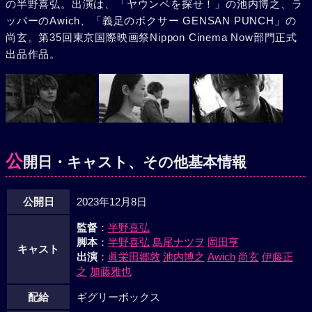
の半野喜弘。出演は、「ヤウンペを探せ！」の池内博之、ラ
ッパーのAwich、「義足のボクサー GENSAN PUNCH」の
尚玄。第35回東京国際映画祭Nippon Cinema Now部門正式
出品作品。
公
開日・キャスト、その他基本情報
公開日
2023年12月8日
監督
：
半野喜弘
脚本
：
半野喜弘
島尾ナツヲ
岡田亨
キャスト
出演
：
眞栄田郷敦
池内博之
Awich
尚玄
伊藤正
之
加藤雅也
配給
ギグリーボックス