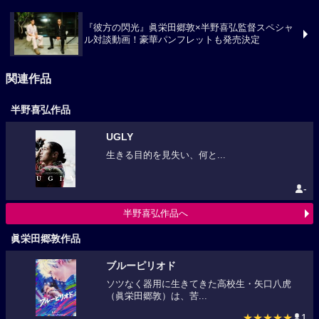
『彼方の閃光』眞栄田郷敦×半野喜弘監督スペシャ
ル対談動画！豪華パンフレットも発売決定
関連作品
半野喜弘作品
UGLY
生きる目的を見失い、何と...
-
半野喜弘作品へ
眞栄田郷敦作品
ブルーピリオド
ソツなく器用に生きてきた高校生・矢口八虎
（眞栄田郷敦）は、苦...
★★★★★
1