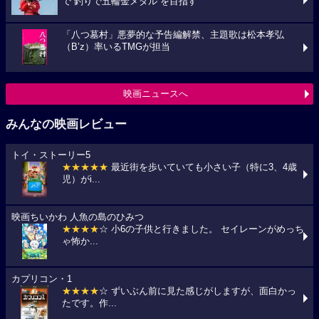
で“釣りで五輪金メダル”を目指す
「八つ墓村」悪夢的な予告編解禁、主題歌は松本孝弘
（B’z）率いるTMGが担当
映画ニュースへ
みんなの映画レビュー
トイ・ストーリー5
★★★★★
最近街を歩いていても小さい子（特に3、4歳
児）がi...
映画ちいかわ 人魚の島のひみつ
★★★★
☆ 小6の子供と行きました。 セイレーンがめっち
ゃ怖か...
カプリコン・1
★★★★
☆ ずいぶん前に見た感じがしますが、面白かっ
たです。作...