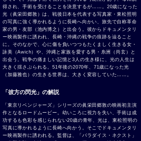
得され、手術を受けることを決意するが……。20歳になった
光（眞栄田郷敦）は、戦後日本を代表する写真家・東松照明
の写真に強く導かれるように長崎へ向かい、旅先で自称革命
家の男・友部（池内博之）と出会う。彼からドキュメンタリ
ー映画製作に誘われ、長崎・沖縄の戦争の痕跡を辿ること
に。そのなかで、心に傷を負いつつもたくましく生きる女・
詠美（Awich）や、沖縄と家族を愛する男・糸洲（尚玄）と
出会う。戦争の痛ましい記憶と3人の生き様に、光の人生は
大きく揺さぶられる。51年後の2070年、71歳になった光
（加藤雅也）の生きる世界は、大きく変容していた……。
「彼方の閃光」の解説
「東京リベンジャーズ」シリーズの眞栄田郷敦の映画初主演
作となるロードムービー。幼いころに視力を失い、手術は成
功するも色彩を感じられない20歳の青年、光は、東松照明の
写真に導かれるように長崎へ向かう。そこでドキュメンタリ
ー映画製作に誘われる。監督は、「パラダイス・ネクスト」