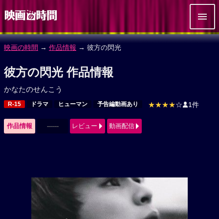
映画の時間
→
作品情報
→ 彼方の閃光
彼方の閃光 作品情報
かなたのせんこう
R-15
ドラマ
ヒューマン
予告編動画あり
★★★★
☆
1件
作品情報
------
レビュー
動画配信