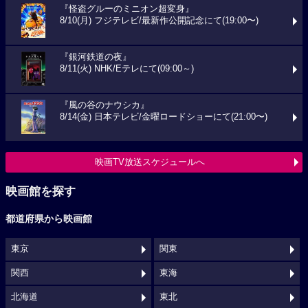
『怪盗グルーのミニオン超変身』
8/10(月) フジテレビ/最新作公開記念にて(19:00〜)
『銀河鉄道の夜』
8/11(火) NHK/Eテレにて(09:00～)
『風の谷のナウシカ』
8/14(金) 日本テレビ/金曜ロードショーにて(21:00〜)
映画TV放送スケジュールへ
映画館を探す
都道府県から映画館
東京
関東
関西
東海
北海道
東北