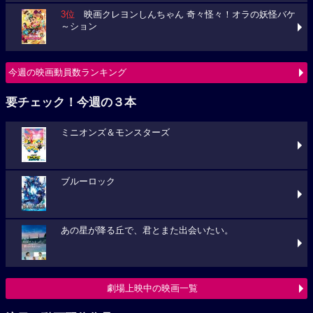
3位
映画クレヨンしんちゃん 奇々怪々！オラの妖怪バケ
～ション
今週の映画動員数ランキング
要チェック！今週の３本
ミニオンズ＆モンスターズ
ブルーロック
あの星が降る丘で、君とまた出会いたい。
劇場上映中の映画一覧