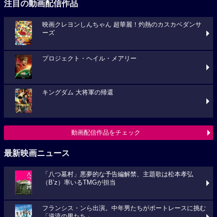
注目の動画配信作品
映画クレヨンしんちゃん 超華麗！灼熱のカスカベダンサ
ーズ
プロジェクト・ヘイル・メアリー
キングダム 大将軍の帰還
動画配信作品をチェック
最新映画ニュース
「八つ墓村」悪夢的な予告編解禁、主題歌は松本孝弘
（B’z）率いるTMGが担当
フランシス・ンら出演。中年男たちがボートレースに挑む
「逆流の男たち」