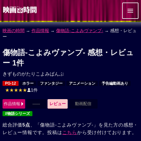
映画の時間
→
作品情報
→
傷物語‐こよみヴァンプ‐
→ 感想・レビュ
ー
傷物語‐こよみヴァンプ‐ 感想・レビュ
ー 1件
きずものがたりこよみばんぷ
PG-12
ホラー
ファンタジー
アニメーション
予告編動画あり
★★★★★
1件
作品情報
------
レビュー
動画配信
#物語シリーズ
総合評価
5点
、「傷物語‐こよみヴァンプ‐」を見た方の感想・
レビュー情報です。投稿は
こちら
から受け付けております。