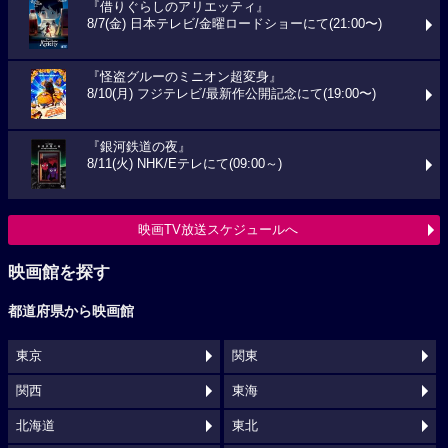
『借りぐらしのアリエッティ』
8/7(金) 日本テレビ/金曜ロードショーにて(21:00〜)
『怪盗グルーのミニオン超変身』
8/10(月) フジテレビ/最新作公開記念にて(19:00〜)
『銀河鉄道の夜』
8/11(火) NHK/Eテレにて(09:00～)
映画TV放送スケジュールへ
映画館を探す
都道府県から映画館
東京
関東
関西
東海
北海道
東北