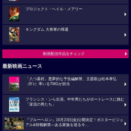
プロジェクト・ヘイル・メアリー
キングダム 大将軍の帰還
動画配信作品をチェック
最新映画ニュース
「八つ墓村」悪夢的な予告編解禁、主題歌は松本孝弘
（B’z）率いるTMGが担当
フランシス・ンら出演。中年男たちがボートレースに挑む
「逆流の男たち」
『ブルーヘロン』10月23日(金)公開決定！ポスタービジュ
アル&特報解禁―ある家族を巡る今...