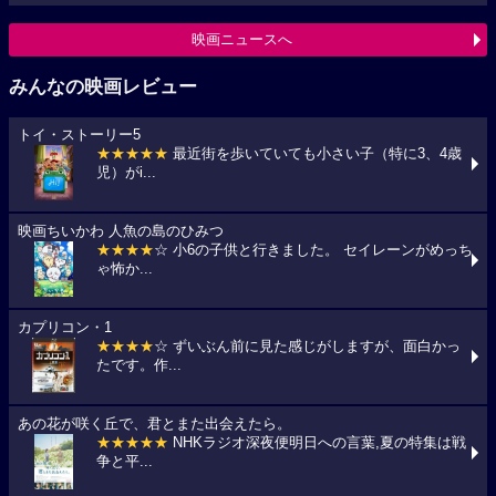
映画ニュースへ
みんなの映画レビュー
トイ・ストーリー5
★★★★★
最近街を歩いていても小さい子（特に3、4歳
児）がi...
映画ちいかわ 人魚の島のひみつ
★★★★
☆ 小6の子供と行きました。 セイレーンがめっち
ゃ怖か...
カプリコン・1
★★★★
☆ ずいぶん前に見た感じがしますが、面白かっ
たです。作...
あの花が咲く丘で、君とまた出会えたら。
★★★★★
NHKラジオ深夜便明日への言葉,夏の特集は戦
争と平...