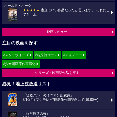
オールド・オーク
★★★★★
素直にいい作品だったと思います。 それにし
ても、永...
映画レビュー
注目の映画を探す
#スターウォーズ
#名探偵コナン
#ディズニー
#少女漫画原作実写化
シリーズ・映画祭作品を探す
必見！地上波放送リスト
『怪盗グルーのミニオン超変身』
8/10(月) フジテレビ/最新作公開記念にて(19:00〜)
『銀河鉄道の夜』