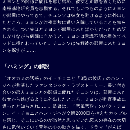
ミヨンとの関係に疲れを感じ始め、彼女と距離を置くために
南極基地研究員を志願する。それでもいつものようにミヨン
が部屋にやってきて、チュンソは彼女を避けるように外出し
たところ、ミヨンが昨夜事故に遭い入院していることを知ら
される。つい先ほどミヨンが部屋に来たばかりだったため訝
しがりながら病院に向かうと、ミヨンは意識不明の重体でベ
ッドに横たわっていた。チュンソは先程彼の部屋に来たミヨ
ンを探すが……。
「ハミング」の解説
「オオカミの誘惑」のイ・チョニと「B型の彼氏」のハン・
ジヘが共演したファンタジック・ラブストーリー。長い付き
合いの恋人ミヨンとの関係に疲れたチュンソは、部屋に来た
彼女から逃げるように外出したところ、ミヨンが昨夜事故に
遭ったと知らされ……。監督は、「恋風恋歌」のパク・テヨ
ン。イ・チョニとハン・ジヘが交際2000日を控えたカップル
を演じ、そこにいるのが当然と思っていた恋人の存在の大切
さに気付いていく青年の心の動きを描く。ドラマ『がんば