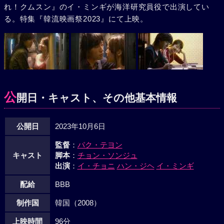
れ！クムスン』のイ・ミンギが海洋研究員役で出演してい
る。特集『韓流映画祭2023』にて上映。
公
開日・キャスト、その他基本情報
公開日
2023年10月6日
監督
：
パク・テヨン
キャスト
脚本
：
チョン・ソンジュ
出演
：
イ・チョニ
ハン・ジヘ
イ・ミンギ
配給
BBB
制作国
韓国（2008）
上映時間
96分