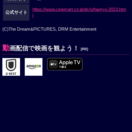
https://www.cinemart.co.jp/dc/o/hanryu-2023.htm
公式サイト
l
(C)The Dream&PICTURES, DRM Entertainment
動
画配信で映画を観よう！
[PR]