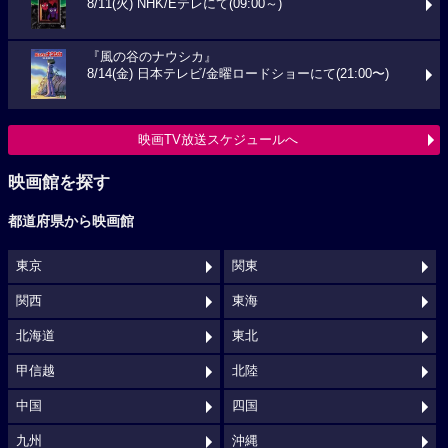
8/11(火) NHK/Eテレにて(09:00～)
『風の谷のナウシカ』
8/14(金) 日本テレビ/金曜ロードショーにて(21:00〜)
映画TV放送スケジュールへ
映画館を探す
都道府県から映画館
東京
関東
関西
東海
北海道
東北
甲信越
北陸
中国
四国
九州
沖縄