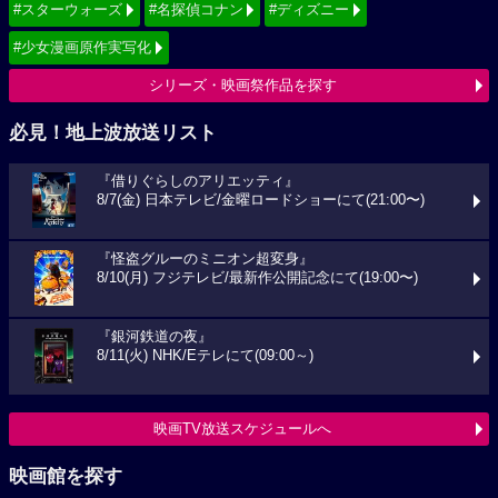
#スターウォーズ
#名探偵コナン
#ディズニー
#少女漫画原作実写化
シリーズ・映画祭作品を探す
必見！地上波放送リスト
『借りぐらしのアリエッティ』
8/7(金) 日本テレビ/金曜ロードショーにて(21:00〜)
『怪盗グルーのミニオン超変身』
8/10(月) フジテレビ/最新作公開記念にて(19:00〜)
『銀河鉄道の夜』
8/11(火) NHK/Eテレにて(09:00～)
映画TV放送スケジュールへ
映画館を探す