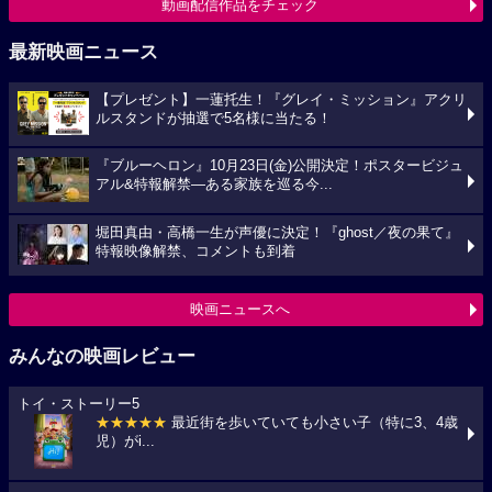
動画配信作品をチェック
最新映画ニュース
【プレゼント】一蓮托生！『グレイ・ミッション』アクリ
ルスタンドが抽選で5名様に当たる！
『ブルーヘロン』10月23日(金)公開決定！ポスタービジュ
アル&特報解禁―ある家族を巡る今...
堀田真由・高橋一生が声優に決定！『ghost／夜の果て』
特報映像解禁、コメントも到着
映画ニュースへ
みんなの映画レビュー
トイ・ストーリー5
★★★★★
最近街を歩いていても小さい子（特に3、4歳
児）がi...