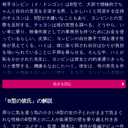
相手ヨンビン（イ・ドンゴン）はB型で、大胆で積極的でち
ゃんと自分の意見を主張する男。しかしハミと同居する従姉
のチェヨンは、B型が大嫌いなこともあり、ヨンビンとの交
際を反対する。チェヨンは彼の実態を調べる。どうやら、い
い車に乗り、映像作家としての事務所を持つためにお金を使
っているらしい。次第に、ヨンビンの自分勝手で我を通す性
格が見えてくる。ハミは、彼に振り回され自分ばかりが負担
を強いられていることに不満を募らせる。そんな中、ハミが
恥をかかされた先生に、ヨンビンは彼女との約束通りきっち
りと復讐する。機嫌をなおしたハミ。彼女は、母の形見を作
り直した指輪をヨンビンに渡す。ある日、ヨンビンに多額の
借金があることがわかる。ヨンビンの先輩・ギョンジュン
続きを読む
は、借金を肩代わりにするのと引き換えにハミと別れるよう
言う。ハミと会わせればいいだろうと軽くとらえたヨンビン
は、借金の肩代わりを選択する。さらに、ヨンビンはギョン
「B型の彼氏」の解説
ジュンに指輪を渡していた。彼に渡したのは偽物で本物は身
周りに気を遣う気の小さいA型の女の子とわがままで気まぐ
につけているとヨンビンがハミに見せると、それはメッキの
れな性格のB型男との二人が血液型の壁を乗り越え付き合
指輪だった。ハミは、ヨンビンと別れることを決心。その後
う、ラブ・コメディ。監督・脚本は、本作が長編デビュー作
チェヨンから、ヨンビンを警戒した彼女が指輪をメッキのも