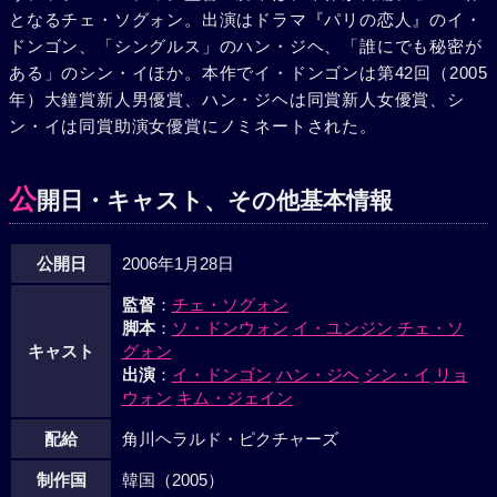
となるチェ・ソグォン。出演はドラマ『パリの恋人』のイ・
のと摩り替えていたことを聞かされる。そしてヨンビンはイ
ドンゴン、「シングルス」のハン・ジヘ、「誰にでも秘密が
ンターネットに、これまでの行動を詫び、素直な心情をのせ
ある」のシン・イほか。本作でイ・ドンゴンは第42回（2005
た映像を流す。苦手なバスに乗り込みハミを追ってきたヨン
年）大鐘賞新人男優賞、ハン・ジヘは同賞新人女優賞、シ
ビン。二人は血液型の壁を乗り越え、再び付き合う。
ン・イは同賞助演女優賞にノミネートされた。
公
開日・キャスト、その他基本情報
公開日
2006年1月28日
監督
：
チェ・ソグォン
脚本
：
ソ・ドンウォン
イ・ユンジン
チェ・ソ
キャスト
グォン
出演
：
イ・ドンゴン
ハン・ジヘ
シン・イ
リョ
ウォン
キム・ジェイン
配給
角川ヘラルド・ピクチャーズ
制作国
韓国（2005）