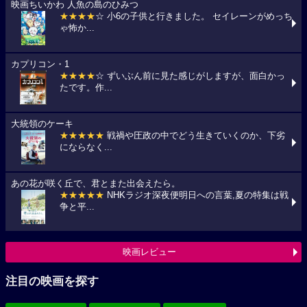
映画ちいかわ 人魚の島のひみつ
★★★★
☆ 小6の子供と行きました。 セイレーンがめっち
ゃ怖か...
カプリコン・1
★★★★
☆ ずいぶん前に見た感じがしますが、面白かっ
たです。作...
大統領のケーキ
★★★★★
戦禍や圧政の中でどう生きていくのか、下劣
にならなく...
あの花が咲く丘で、君とまた出会えたら。
★★★★★
NHKラジオ深夜便明日への言葉,夏の特集は戦
争と平...
映画レビュー
注目の映画を探す