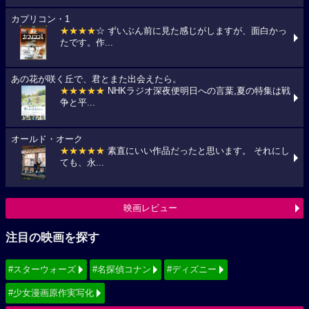
カプリコン・1
★★★★
☆ ずいぶん前に見た感じがしますが、面白かっ
たです。作...
あの花が咲く丘で、君とまた出会えたら。
★★★★★
NHKラジオ深夜便明日への言葉,夏の特集は戦
争と平...
オールド・オーク
★★★★★
素直にいい作品だったと思います。 それにし
ても、永...
映画レビュー
注目の映画を探す
#スターウォーズ
#名探偵コナン
#ディズニー
#少女漫画原作実写化