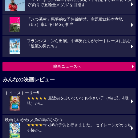
で“釣りで五輪金メダル”を目指す
「八つ墓村」悪夢的な予告編解禁、主題歌は松本孝弘
（B’z）率いるTMGが担当
フランシス・ンら出演。中年男たちがボートレースに挑む
「逆流の男たち」
映画ニュースへ
みんなの映画レビュー
トイ・ストーリー5
★★★★★
最近街を歩いていても小さい子（特に3、4歳
児）がi...
映画ちいかわ 人魚の島のひみつ
★★★★
☆ 小6の子供と行きました。 セイレーンがめっち
ゃ怖か...