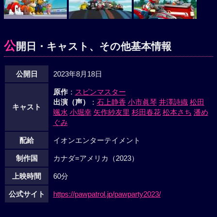
公
開日・キャスト、その他基本情報
公開日
2023年8月18日
原作
：
スピンマスター
出演（声）
：
石上静香
小市眞琴
井澤詩織
松田
キャスト
颯水
小堀幸
矢作紗友里
杉田春花
松本さち
潘め
ぐみ
配給
イオンエンターテイメント
制作国
カナダ=アメリカ（2023）
上映時間
60分
公式サイト
https://pawpatrol.jp/pawparty2023/