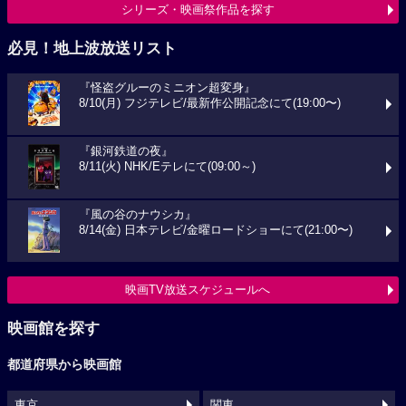
シリーズ・映画祭作品を探す
必見！地上波放送リスト
『怪盗グルーのミニオン超変身』
8/10(月) フジテレビ/最新作公開記念にて(19:00〜)
『銀河鉄道の夜』
8/11(火) NHK/Eテレにて(09:00～)
『風の谷のナウシカ』
8/14(金) 日本テレビ/金曜ロードショーにて(21:00〜)
映画TV放送スケジュールへ
映画館を探す
都道府県から映画館
東京
関東