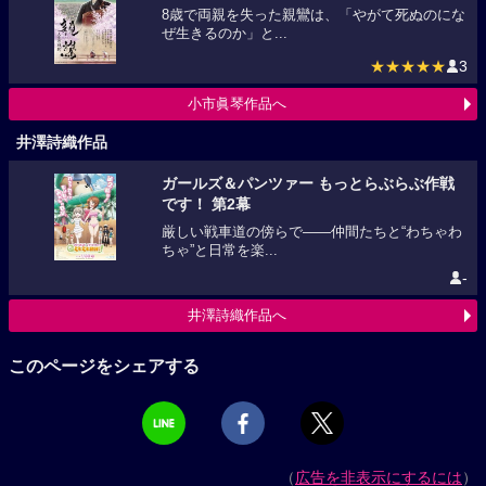
8歳で両親を失った親鸞は、「やがて死ぬのにな
ぜ生きるのか」と...
★★★★★
3
小市眞琴作品へ
井澤詩織作品
ガールズ＆パンツァー もっとらぶらぶ作戦
です！ 第2幕
厳しい戦車道の傍らで――仲間たちと“わちゃわ
ちゃ”と日常を楽...
-
井澤詩織作品へ
このページをシェアする
（
広告を非表示にするには
）