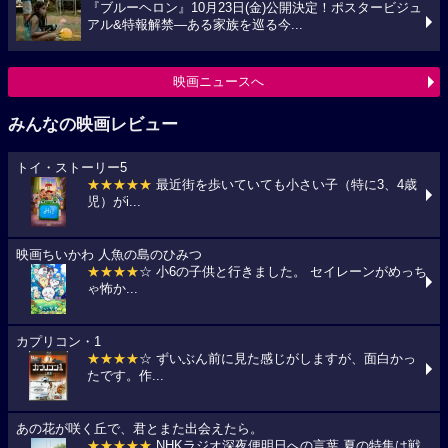
『ブルーヘロン』10月23日(金)公開決定！ポスタービジュ
アル&特報解禁―ある家族を巡る今...
映画ニュースへ
みんなの映画レビュー
トイ・ストーリー5
★★★★★
最近街を歩いていても小さい子（特に3、4歳
児）がi...
映画ちいかわ 人魚の島のひみつ
★★★★
☆ 小6の子供と行きました。 セイレーンがめっち
ゃ怖か...
カプリコン・1
★★★★
☆ ずいぶん前に見た感じがしますが、面白かっ
たです。作...
あの花が咲く丘で、君とまた出会えたら。
★★★★★
NHKラジオ深夜便明日への言葉,夏の特集は戦