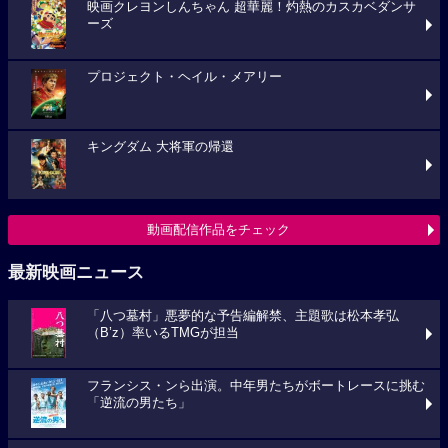
映画クレヨンしんちゃん 超華麗！灼熱のカスカベダンサ
ーズ
プロジェクト・ヘイル・メアリー
キングダム 大将軍の帰還
動画配信作品をチェック
最新映画ニュース
「八つ墓村」悪夢的な予告編解禁、主題歌は松本孝弘
（B’z）率いるTMGが担当
フランシス・ンら出演。中年男たちがボートレースに挑む
「逆流の男たち」