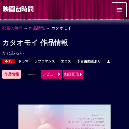
映画の時間
→
作品情報
→ カタオモイ
カタオモイ 作品情報
かたおもい
R-15
ドラマ
ラブロマンス
エロス
予告編動画あり
-
作品情報
------
レビュー
動画配信