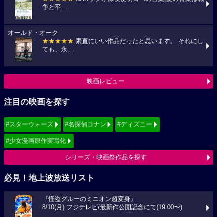
争と平...
オールド・オーク
★★★★★
素直にいい作品だったと思います。 それにし
ても、永...
映画レビュー
注目の映画を探す
#スターウォーズ
#名探偵コナン
#ディズニー
#少女漫画原作実写化
シリーズ・映画祭作品を探す
必見！地上波放送リスト
『怪盗グルーのミニオン超変身』
8/10(月) フジテレビ/最新作公開記念にて(19:00〜)