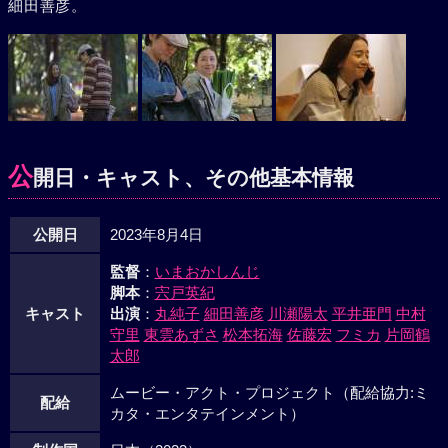
細田善彦。
公
開日・キャスト、その他基本情報
公開日
2023年8月4日
監督
：
いまおかしんじ
脚本
：
宍戸英紀
キャスト
出演
：
丸純子
細田善彦
川瀬陽太
平井亜門
中村
守里
東雲あずさ
松本拓海
佐藤宏
フミカ
片岡鶴
太郎
ムービー・アクト・プロジェクト（配給協力:ミ
配給
カタ・エンタテインメント）