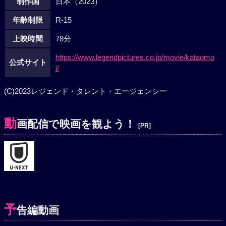
制作国
日本（2023）
年齢制限
R-15
上映時間
78分
https://www.legendpictures.co.jp/movie/kataomo
公式サイト
i/
(C)2023レジェンド・タレント・エージェンシー
動
画配信で映画を観よう！
[PR]
予
告編動画