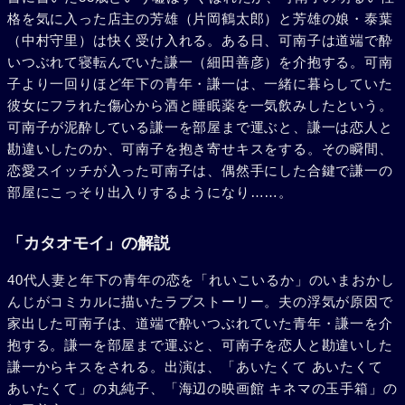
格を気に入った店主の芳雄（片岡鶴太郎）と芳雄の娘・泰葉
（中村守里）は快く受け入れる。ある日、可南子は道端で酔
いつぶれて寝転んでいた謙一（細田善彦）を介抱する。可南
子より一回りほど年下の青年・謙一は、一緒に暮らしていた
彼女にフラれた傷心から酒と睡眠薬を一気飲みしたという。
可南子が泥酔している謙一を部屋まで運ぶと、謙一は恋人と
勘違いしたのか、可南子を抱き寄せキスをする。その瞬間、
恋愛スイッチが入った可南子は、偶然手にした合鍵で謙一の
部屋にこっそり出入りするようになり……。
「カタオモイ」の解説
40代人妻と年下の青年の恋を「れいこいるか」のいまおかし
んじがコミカルに描いたラブストーリー。夫の浮気が原因で
家出した可南子は、道端で酔いつぶれていた青年・謙一を介
抱する。謙一を部屋まで運ぶと、可南子を恋人と勘違いした
謙一からキスをされる。出演は、「あいたくて あいたくて
あいたくて」の丸純子、「海辺の映画館 キネマの玉手箱」の