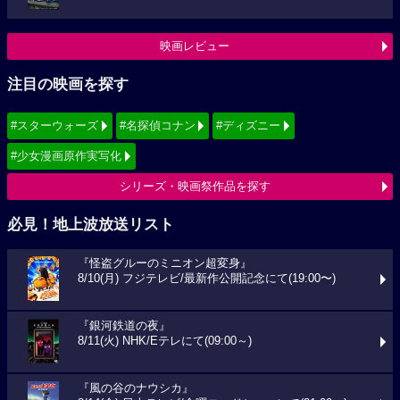
映画レビュー
注目の映画を探す
#スターウォーズ
#名探偵コナン
#ディズニー
#少女漫画原作実写化
シリーズ・映画祭作品を探す
必見！地上波放送リスト
『怪盗グルーのミニオン超変身』
8/10(月) フジテレビ/最新作公開記念にて(19:00〜)
『銀河鉄道の夜』
8/11(火) NHK/Eテレにて(09:00～)
『風の谷のナウシカ』