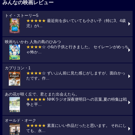
みんなの映画レビュー
トイ・ストーリー5
★★★★★
最近街を歩いていても小さい子（特に3、4歳
児）がi...
映画ちいかわ 人魚の島のひみつ
★★★★
☆ 小6の子供と行きました。 セイレーンがめっち
ゃ怖か...
カプリコン・1
★★★★
☆ ずいぶん前に見た感じがしますが、面白かっ
たです。作...
あの花が咲く丘で、君とまた出会えたら。
★★★★★
NHKラジオ深夜便明日への言葉,夏の特集は戦
争と平...
オールド・オーク
★★★★★
素直にいい作品だったと思います。 それにし
ても、永...