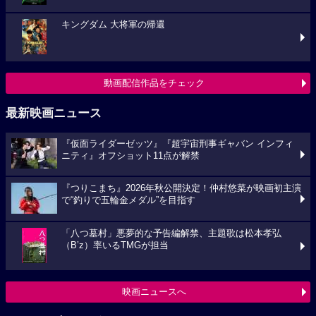
キングダム 大将軍の帰還
動画配信作品をチェック
最新映画ニュース
『仮面ライダーゼッツ』『超宇宙刑事ギャバン インフィ
ニティ』オフショット11点が解禁
『つりこまち』2026年秋公開決定！仲村悠菜が映画初主演
で“釣りで五輪金メダル”を目指す
「八つ墓村」悪夢的な予告編解禁、主題歌は松本孝弘
（B’z）率いるTMGが担当
映画ニュースへ