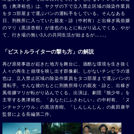
也（奥津裕也）は、ヤクザの下で立入禁止区域の除染作業員
をタコ部屋まで運ぶバンの運転手をしている。そんなある
日、刑務所に入っていた親友・諒（中村有）と出稼ぎ風俗嬢
のマリ（黒須杏樹）が達也のもとに転がり込んでくる。やが
て、行き場の無い3人の共同生活が始まるが……。
「ピストルライターの撃ち方」の解説
再び原発事故が起きた地方を舞台に、過酷な環境を生き抜く
人々の再生と崩壊を映し出す群像劇。しがないチンピラの達
也は、立入禁止区域の除染作業員をタコ部屋まで運ぶバンの
運転手。そんな彼のもとに刑務所帰りの親友・諒と、出稼ぎ
風俗嬢マリが転がり込んでくる。出演は、劇団『狼少年』を
主宰する奥津裕也、「あなたにふさわしい」の中村有、「ヌ
ンチャクソウル」の黒須杏樹。「しんしんしん」の眞田康平
監督による長編第二作。