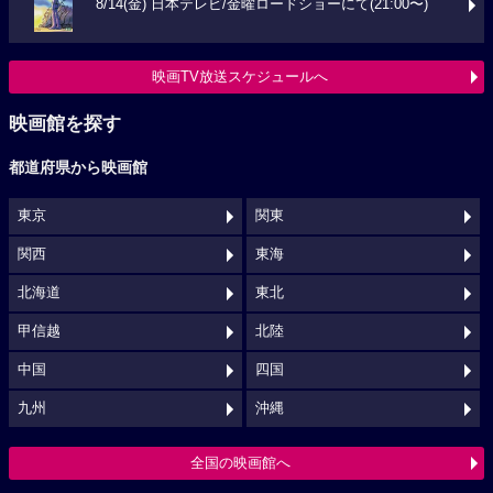
8/14(金) 日本テレビ/金曜ロードショーにて(21:00〜)
映画TV放送スケジュールへ
映画館を探す
都道府県から映画館
東京
関東
関西
東海
北海道
東北
甲信越
北陸
中国
四国
九州
沖縄
全国の映画館へ