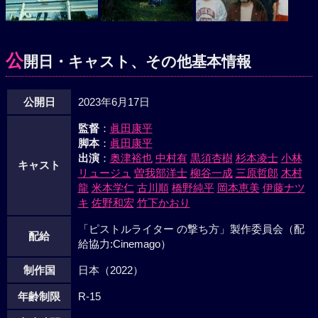
公
開日・キャスト、その他基本情報
公開日
2023年6月17日
監督
：
眞田康平
脚本
：
眞田康平
出演
：
奥津裕也
中村有
黒須杏樹
杉本凌士
小林
キャスト
リュージュ
曽我部洋士
柳谷一成
三原哲郎
木村
龍
米本学仁
古川順
橋野純平
岡本恵美
伊藤ナツ
キ
佐野和宏
竹下かおり
「ピストルライター の撃ち方」製作委員会（配
配給
給協力:Cinemago）
制作国
日本（2022）
年齢制限
R-15