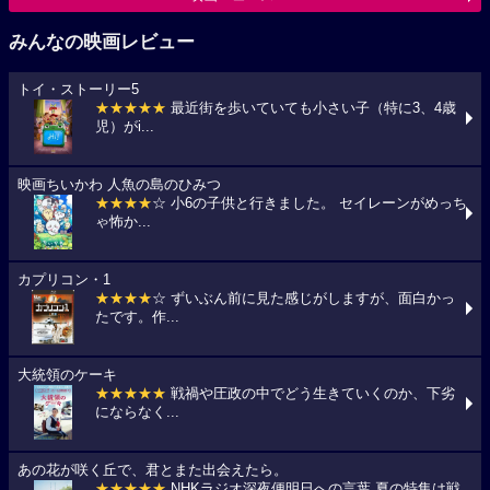
みんなの映画レビュー
トイ・ストーリー5
★★★★★
最近街を歩いていても小さい子（特に3、4歳
児）がi...
映画ちいかわ 人魚の島のひみつ
★★★★
☆ 小6の子供と行きました。 セイレーンがめっち
ゃ怖か...
カプリコン・1
★★★★
☆ ずいぶん前に見た感じがしますが、面白かっ
たです。作...
大統領のケーキ
★★★★★
戦禍や圧政の中でどう生きていくのか、下劣
にならなく...
あの花が咲く丘で、君とまた出会えたら。
★★★★★
NHKラジオ深夜便明日への言葉,夏の特集は戦