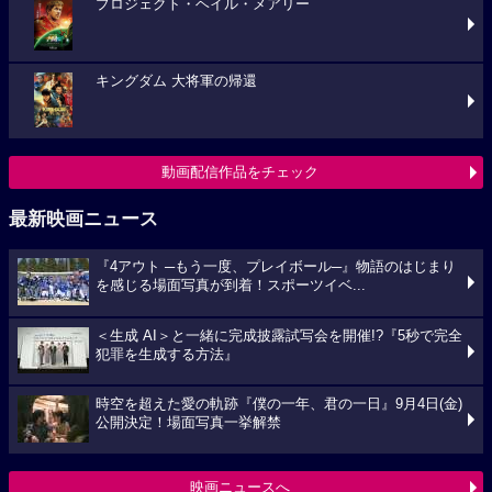
プロジェクト・ヘイル・メアリー
キングダム 大将軍の帰還
動画配信作品をチェック
最新映画ニュース
『4アウト ─もう一度、プレイボール─』物語のはじまり
を感じる場面写真が到着！スポーツイベ...
＜生成 AI＞と一緒に完成披露試写会を開催!?『5秒で完全
犯罪を生成する方法』
時空を超えた愛の軌跡『僕の一年、君の一日』9月4日(金)
公開決定！場面写真一挙解禁
映画ニュースへ