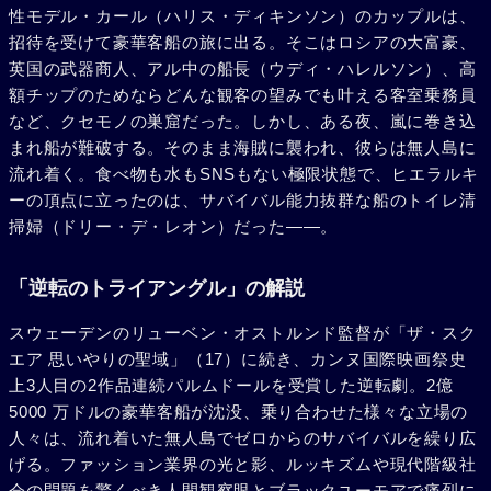
性モデル・カール（ハリス・ディキンソン）のカップルは、
招待を受けて豪華客船の旅に出る。そこはロシアの大富豪、
英国の武器商人、アル中の船長（ウディ・ハレルソン）、高
額チップのためならどんな観客の望みでも叶える客室乗務員
など、クセモノの巣窟だった。しかし、ある夜、嵐に巻き込
まれ船が難破する。そのまま海賊に襲われ、彼らは無人島に
流れ着く。食べ物も水もSNSもない極限状態で、ヒエラルキ
ーの頂点に立ったのは、サバイバル能力抜群な船のトイレ清
掃婦（ドリー・デ・レオン）だった――。
「逆転のトライアングル」の解説
スウェーデンのリューベン・オストルンド監督が「ザ・スク
エア 思いやりの聖域」（17）に続き、カンヌ国際映画祭史
上3人目の2作品連続パルムドールを受賞した逆転劇。2億
5000 万ドルの豪華客船が沈没、乗り合わせた様々な立場の
人々は、流れ着いた無人島でゼロからのサバイバルを繰り広
げる。ファッション業界の光と影、ルッキズムや現代階級社
会の問題を驚くべき人間観察眼とブラックユーモアで痛烈に