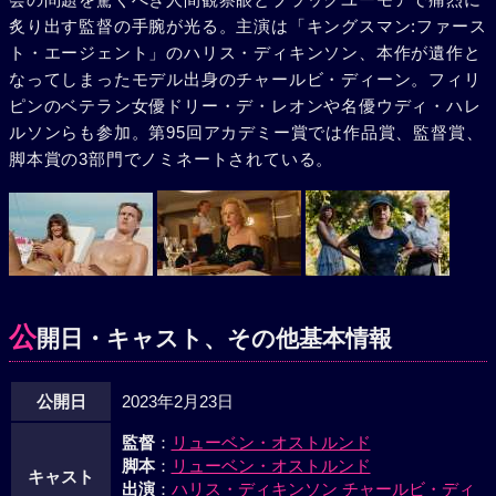
炙り出す監督の手腕が光る。主演は「キングスマン:ファース
ト・エージェント」のハリス・ディキンソン、本作が遺作と
なってしまったモデル出身のチャールビ・ディーン。フィリ
ピンのベテラン女優ドリー・デ・レオンや名優ウディ・ハレ
ルソンらも参加。第95回アカデミー賞では作品賞、監督賞、
脚本賞の3部門でノミネートされている。
公
開日・キャスト、その他基本情報
公開日
2023年2月23日
監督
：
リューベン・オストルンド
脚本
：
リューベン・オストルンド
キャスト
出演
：
ハリス・ディキンソン
チャールビ・ディ