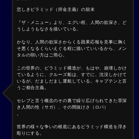
悲しきピラミッド（拝金主義）の顛末
『ザ・メニュー』より、エグい程、人間の欲深さ、ど
うしようもなさを描いている。
かなり、人間の欲深さからくる因果応報を見事に胸く
そ悪くなるくらいえぐる程に描いていいるから、メン
タルの弱い方はご用心。
この世界の、ピラミッド構造が、もはや、崩壊しかけ
ているように、クルーズ船は、すでに、沈没しかけて
いるが、だましだまし運航している。キャプテンと言
うご都合主義。
セレブと言う概念のその裏で繰り広げられてきた罪深
き人間の性（サガ）、その間抜けさ（ロバ）
。
世界の様々な争いの根底にあるピラミッド構造を浮き
彫りにする。