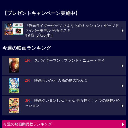
【プレゼントキャンペーン実施中】
『仮面ライダーゼッツ さよならのミッション』ゼッツド
ライバーモデル 光るタスキ
4名様 [〆8/6(木)]
今週の映画ランキング
1位
スパイダーマン：ブランド・ニュー・デイ
2位
映画ちいかわ 人魚の島のひみつ
3位
映画クレヨンしんちゃん 奇々怪々！オラの妖怪バケ
～ション
今週の映画動員数ランキング