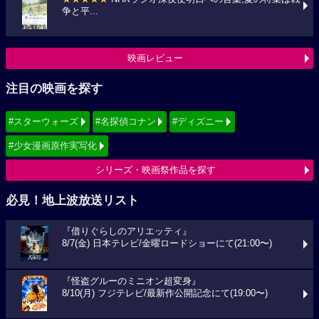
争と平...
映画レビュー
注目の映画を探す
#スターウォーズ
#名探偵コナン
#ディズニー
#少女漫画原作実写化
シリーズ・映画祭作品を探す
必見！地上波放送リスト
『借りぐらしのアリエッティ』
8/7(金) 日本テレビ/金曜ロードショーにて(21:00〜)
『怪盗グルーのミニオン超変身』
8/10(月) フジテレビ/最新作公開記念にて(19:00〜)