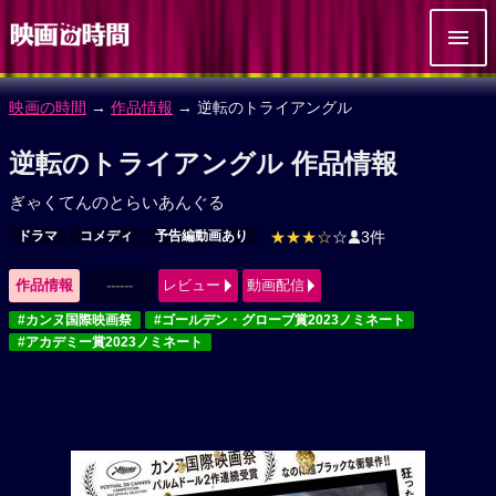
映画の時間
→
作品情報
→ 逆転のトライアングル
逆転のトライアングル 作品情報
ぎゃくてんのとらいあんぐる
ドラマ
コメディ
予告編動画あり
★★★☆
☆
3件
作品情報
------
レビュー
動画配信
#カンヌ国際映画祭
#ゴールデン・グローブ賞2023ノミネート
#アカデミー賞2023ノミネート