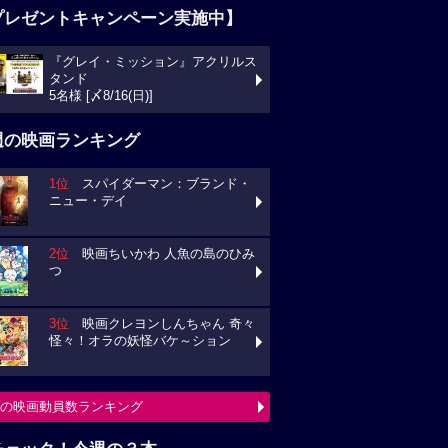
プレゼントキャンペーン実施中】
『グレイ・ミッション』アクリルス
タンド
5名様 [〆8/16(日)]
週の映画ランキング
1位
スパイダーマン：ブランド・
ニュー・デイ
2位
映画ちいかわ 人魚の島のひみ
つ
3位
映画クレヨンしんちゃん 奇々
怪々！オラの妖怪バケ～ション
の映画動員数ランキング