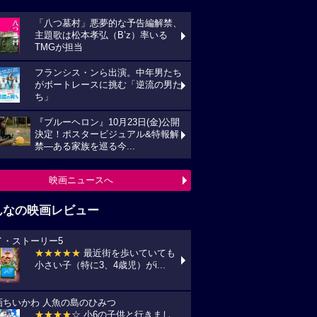
「八つ墓村」悪夢的な予告編解禁、
主題歌は松本孝弘（B’z）率いる
TMGが担当
フランシス・ンら出演。中年男たち
がボートレースに挑む「逆流の男た
ち」
『ブルーヘロン』10月23日(金)公開
決定！ポスタービジュアル&特報解
禁―ある家族を巡る今...
映画ニュースへ
んなの映画レビュー
イ・ストーリー5
★★★★★
最近街を歩いていても
小さい子（特に3、4歳児）がi...
画ちいかわ 人魚の島のひみつ
★★★★
☆ 小6の子供と行きまし