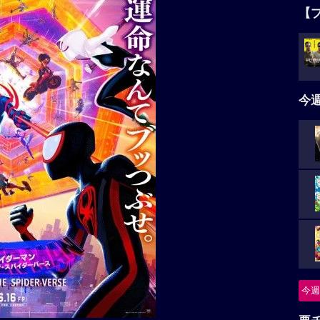
【
今
今週