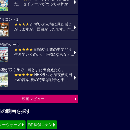
た。 セイレーンがめっちゃ怖か...
プリコン・1
★★★★
☆ ずいぶん前に見た感じ
がしますが、面白かったです。作...
統領のケーキ
★★★★★
戦禍や圧政の中でどう
生きていくのか、下劣にならなく...
の花が咲く丘で、君とまた出会えたら。
★★★★★
NHKラジオ深夜便明日
への言葉,夏の特集は戦争と平...
映画レビュー
目の映画を探す
ターウォーズ
#名探偵コナン