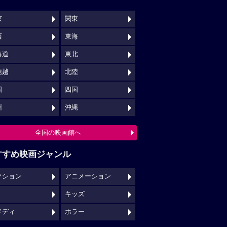
京
関東
西
東海
海道
東北
信越
北陸
国
四国
州
沖縄
全国の映画館へ
すすめ映画ジャンル
クション
アニメーション
キッズ
メディ
ホラー