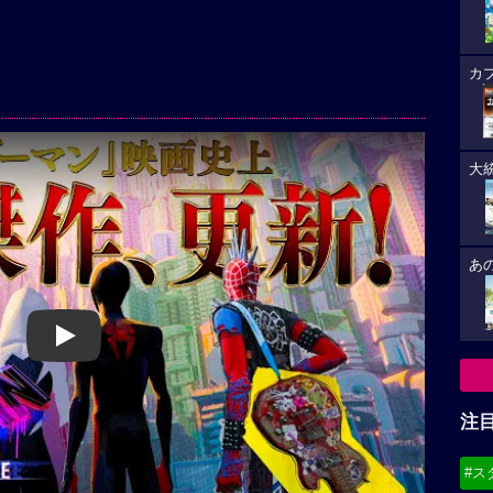
カ
大
あ
Play
注
#ス