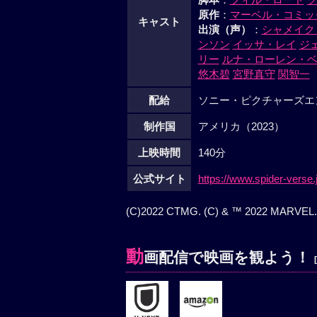
原作
：
マーベル・コミッ
キャスト
出演（声）
：
シャメイク
ンソン
イッサ・レイ
ジ
リー
ルナ・ローレン・
悠木碧
宮野真守
関智一
配給
ソニー・ピクチャーズエ
制作国
アメリカ（2023）
上映時間
140分
公式サイト
https://www.spider-verse.j
(C)2022 CTMG. (C) & ™ 2022 MARVEL. A
動
画配信で映画を観よう！