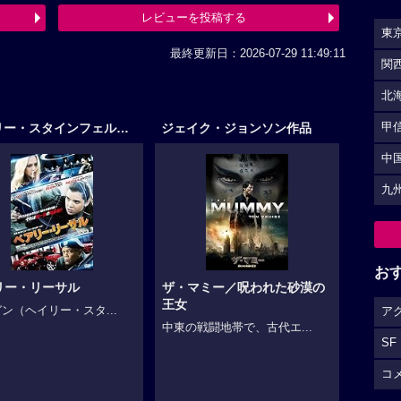
レビューを投稿する
東
最終更新日：2026-07-29 11:49:11
関
北
ヘイリー・スタインフェルド作品
ジェイク・ジョンソン作品
甲
中
九
お
リー・リーサル
ザ・マミー／呪われた砂漠の
王女
ン（ヘイリー・スタ...
ア
中東の戦闘地帯で、古代エ...
SF
コ