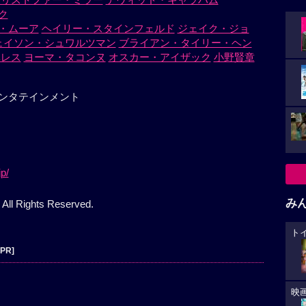
ク
・ムーア
ヘイリー・スタインフェルド
ジェイク・ジョ
ェイソン・シュワルツマン
ブライアン・タイリー・ヘン
ベレス
ヨーマ・タコンヌ
オスカー・アイザック
小野賢章
ンタテインメント
p/
み
ll Rights Reserved.
ト
[PR]
映