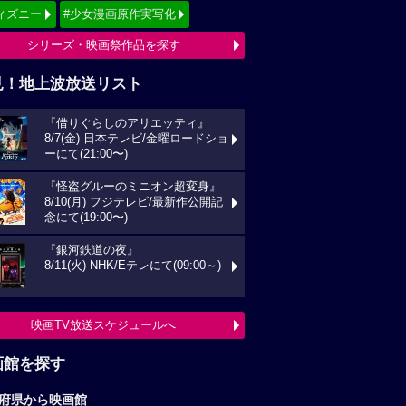
ィズニー
#少女漫画原作実写化
シリーズ・映画祭作品を探す
見！地上波放送リスト
『借りぐらしのアリエッティ』
8/7(金) 日本テレビ/金曜ロードショ
ーにて(21:00〜)
『怪盗グルーのミニオン超変身』
8/10(月) フジテレビ/最新作公開記
念にて(19:00〜)
『銀河鉄道の夜』
8/11(火) NHK/Eテレにて(09:00～)
映画TV放送スケジュールへ
画館を探す
府県から映画館