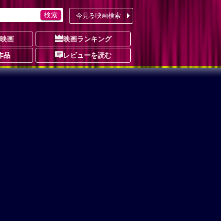
今見る映画検索
の映画
映画ランキング
作品
レビューを読む