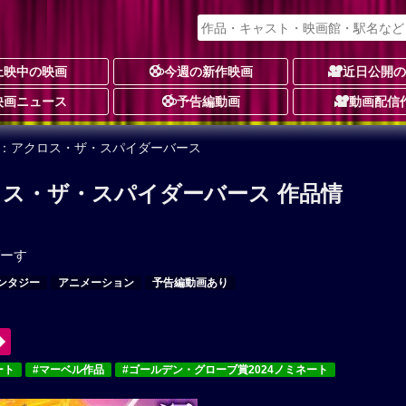
上映中の映画
今週の新作映画
近日公開
映画ニュース
予告編動画
動画配信
ン：アクロス・ザ・スパイダーバース
ス・ザ・スパイダーバース 作品情
ーす
ンタジー
アニメーション
予告編動画あり
ート
#マーベル作品
#ゴールデン・グローブ賞2024ノミネート