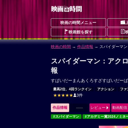
映画の時間メニュー
映画館を探す
映画の時間
→
作品情報
→ スパイダーマ
スパイダーマン：アクロ
報
すぱいだーまんあくろすざすぱいだーば
最高2位、4回ランクイン
アクション
ファ
★★★★★
3件
作品情報
------
レビュー
動画配信
#スパイダーマン
#アカデミー賞2024ノミネ