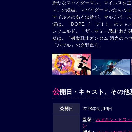
新たなスパイダーマン、マイルスを主
ス」の続編。スパイダーマンたちのエ
マイルスのある決断が、マルチバース
演は、「DOPE ドープ！！」のシ
ンフェルド、「ザ・マミー/呪われた
版は、「機動戦士ガンダム 閃光のハ
「バブル」の宮野真守。
公
開日・キャスト、その他
公開日
2023年6月16日
監督
：
ホアキン・ドス・
ン
脚本
：
フィル・ロード