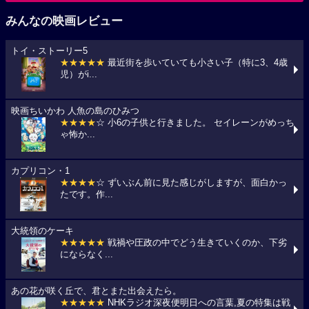
みんなの映画レビュー
トイ・ストーリー5
★★★★★
最近街を歩いていても小さい子（特に3、4歳
児）がi...
映画ちいかわ 人魚の島のひみつ
★★★★
☆ 小6の子供と行きました。 セイレーンがめっち
ゃ怖か...
カプリコン・1
★★★★
☆ ずいぶん前に見た感じがしますが、面白かっ
たです。作...
大統領のケーキ
★★★★★
戦禍や圧政の中でどう生きていくのか、下劣
にならなく...
あの花が咲く丘で、君とまた出会えたら。
★★★★★
NHKラジオ深夜便明日への言葉,夏の特集は戦