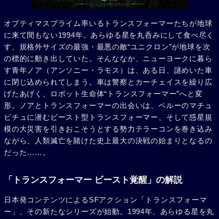
オプティマスプライム率いるトランスフォーマーたちが地球
に来て間もない1994年。あらゆる星を丸呑みにして食べ尽く
す、規格外サイズの最強・最悪の敵“ユニクロン”が地球を次
の標的に動き出していた。そんななか、ニューヨークに暮ら
す青年ノア（アンソニー・ラモス）は、ある日、謎めいた車
に閉じ込められてしまう。車は警察とカーチェイスを繰り広
げたあげく、ロボット生命体“トランスフォーマー”へと変
形。ノアとトランスフォーマーの出会いは、ペルーのマチュ
ピチュに潜むビースト型トランスフォーマー、そして惑星規
模の大災害を引きおこそうとする勢力テラーコンを巻き込み
ながら、人類滅亡を賭けた史上最大の決戦の始まりとなるの
だった……。
「トランスフォーマー ビースト覚醒」の解説
日本発コンテンツによるSFアクション「トランスフォーマ
ー」、その新たなシリーズが始動。1994年、あらゆる星を丸