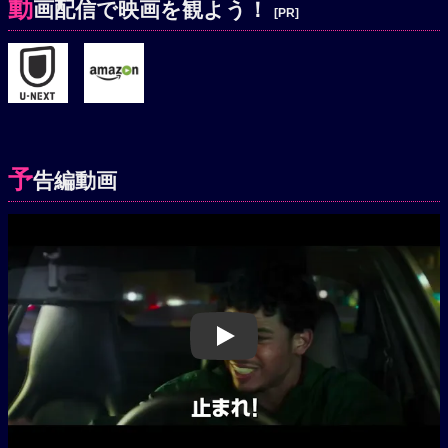
動
画配信で映画を観よう！
[PR]
予
告編動画
Play