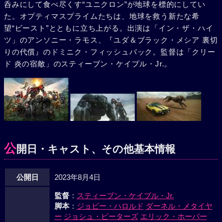
呑みにして食べ尽くす“ユニクロン”が地球を標的にしてい
た。オプティマスプライムたちは、地球を救う新たな希
望“ビースト”とともに立ち上がる。出演は「イン・ザ・ハイ
ツ」のアンソニー・ラモス、『ユダ＆ブラック・メシア 裏切
りの代償』のドミニク・フィッシュバック。監督は「クリー
ド 炎の宿敵」のスティーブン・ケイプル・Jr.。
公
開日・キャスト、その他基本情報
公開日
2023年8月4日
監督
：
スティーブン・ケイブル・Jr.
脚本
：
ジョビー・ハロルド
ダーネル・メタイヤ
ー
ジョシュ・ピーターズ
エリック・ホーバー