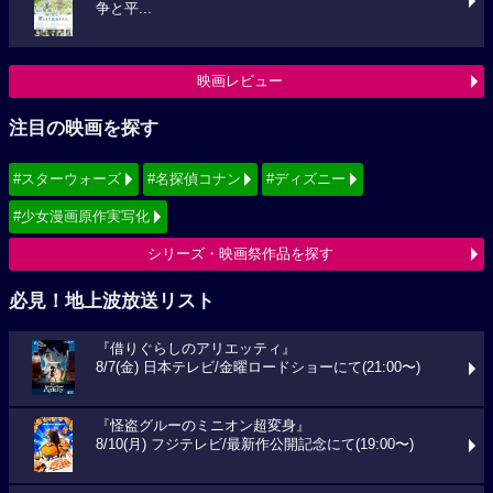
争と平...
映画レビュー
注目の映画を探す
#スターウォーズ
#名探偵コナン
#ディズニー
#少女漫画原作実写化
シリーズ・映画祭作品を探す
必見！地上波放送リスト
『借りぐらしのアリエッティ』
8/7(金) 日本テレビ/金曜ロードショーにて(21:00〜)
『怪盗グルーのミニオン超変身』
8/10(月) フジテレビ/最新作公開記念にて(19:00〜)