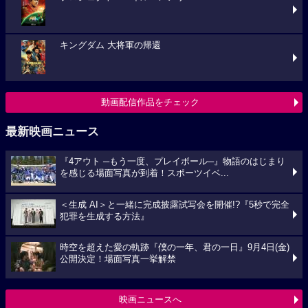
キングダム 大将軍の帰還
動画配信作品をチェック
最新映画ニュース
『4アウト ─もう一度、プレイボール─』物語のはじまり
を感じる場面写真が到着！スポーツイベ...
＜生成 AI＞と一緒に完成披露試写会を開催!?『5秒で完全
犯罪を生成する方法』
時空を超えた愛の軌跡『僕の一年、君の一日』9月4日(金)
公開決定！場面写真一挙解禁
映画ニュースへ