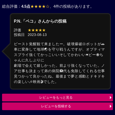
総合評価：
4.5点
★★★★☆
、4件の投稿があります。
P.N.「ペコ」さんからの投稿
評価
★★★★★
投稿日
2023-08-13
ビースト覚醒観て来ましたー。破壊爆破ロボットが🚗
車に変身して地球🌏を守り戦うんですが、オプティマ
スプライ強くてかっこいいそしてかわいい♥ビー🐝ち
ゃんに久しぶりに
劇場で会えて嬉しかった。前より強くなっていた。ノ
ア仕事も決まって弟の病院🏥代も免除してくれる仕事
見つかって良かったね。最後まで夢と感動とドキドキ
の楽しい🎶映画🎬でした。
レビューをもっと見る
レビューを投稿する