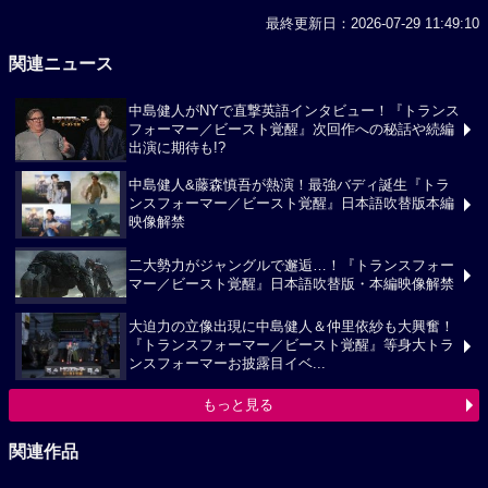
最終更新日：2026-07-29 11:49:10
関連ニュース
中島健人がNYで直撃英語インタビュー！『トランス
フォーマー／ビースト覚醒』次回作への秘話や続編
出演に期待も!?
中島健人&藤森慎吾が熱演！最強バディ誕生『トラ
ンスフォーマー／ビースト覚醒』日本語吹替版本編
映像解禁
二大勢力がジャングルで邂逅…！『トランスフォー
マー／ビースト覚醒』日本語吹替版・本編映像解禁
大迫力の立像出現に中島健人＆仲里依紗も大興奮！
『トランスフォーマー／ビースト覚醒』等身大トラ
ンスフォーマーお披露目イベ...
もっと見る
関連作品