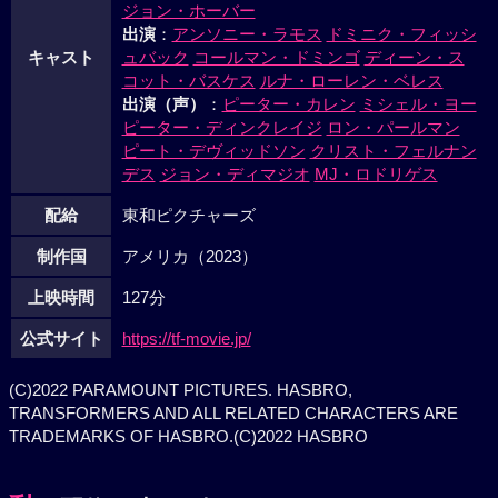
ジョン・ホーバー
出演
：
アンソニー・ラモス
ドミニク・フィッシ
キャスト
ュバック
コールマン・ドミンゴ
ディーン・ス
コット・バスケス
ルナ・ローレン・ベレス
出演（声）
：
ピーター・カレン
ミシェル・ヨー
ピーター・ディンクレイジ
ロン・パールマン
ピート・デヴィッドソン
クリスト・フェルナン
デス
ジョン・ディマジオ
MJ・ロドリゲス
配給
東和ピクチャーズ
制作国
アメリカ（2023）
上映時間
127分
公式サイト
https://tf-movie.jp/
(C)2022 PARAMOUNT PICTURES. HASBRO,
TRANSFORMERS AND ALL RELATED CHARACTERS ARE
TRADEMARKS OF HASBRO.(C)2022 HASBRO