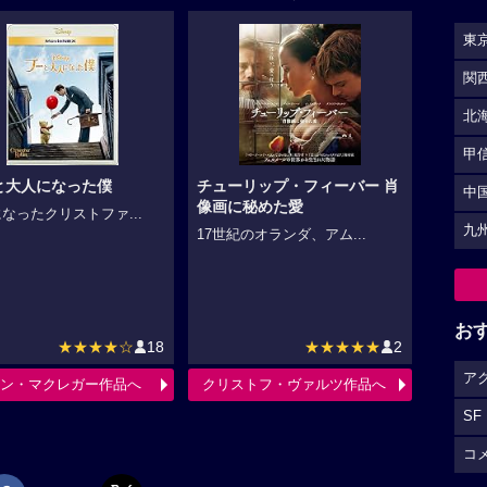
東
関
北
甲
と大人になった僕
チューリップ・フィーバー 肖
中
像画に秘めた愛
なったクリストファ...
九
17世紀のオランダ、アム...
お
★★★★☆
18
★★★★★
2
ア
ン・マクレガー作品へ
クリストフ・ヴァルツ作品へ
SF
コ