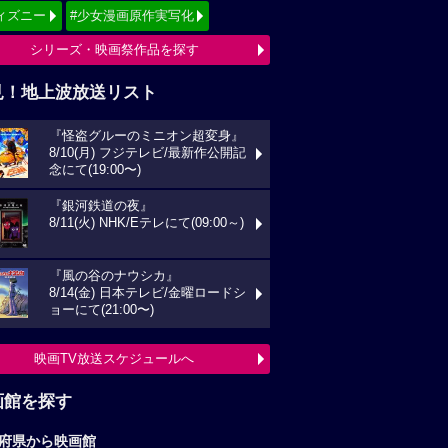
ィズニー
#少女漫画原作実写化
シリーズ・映画祭作品を探す
見！地上波放送リスト
『怪盗グルーのミニオン超変身』
8/10(月) フジテレビ/最新作公開記
念にて(19:00〜)
『銀河鉄道の夜』
8/11(火) NHK/Eテレにて(09:00～)
『風の谷のナウシカ』
8/14(金) 日本テレビ/金曜ロードシ
ョーにて(21:00〜)
映画TV放送スケジュールへ
画館を探す
府県から映画館