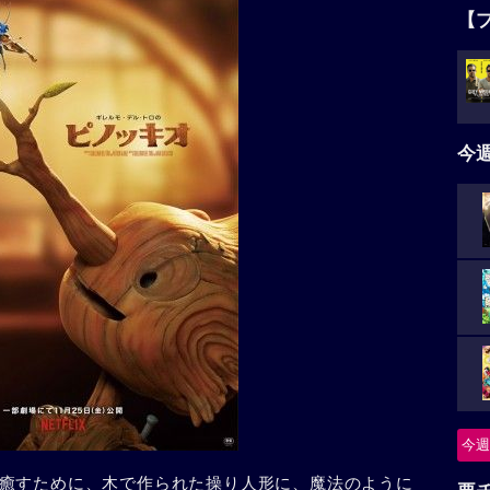
【
今
今週
癒すために、木で作られた操り人形に、魔法のように