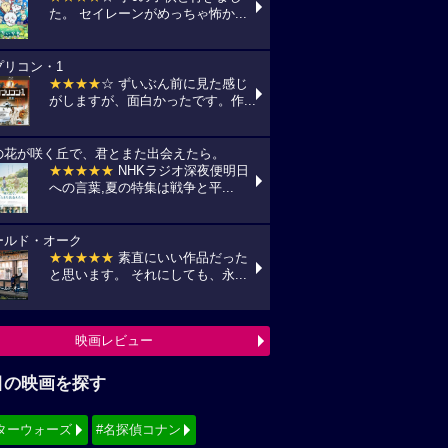
た。 セイレーンがめっちゃ怖か...
プリコン・1
★★★★
☆ ずいぶん前に見た感じ
がしますが、面白かったです。作...
の花が咲く丘で、君とまた出会えたら。
★★★★★
NHKラジオ深夜便明日
への言葉,夏の特集は戦争と平...
ールド・オーク
★★★★★
素直にいい作品だった
と思います。 それにしても、永...
映画レビュー
目の映画を探す
ターウォーズ
#名探偵コナン