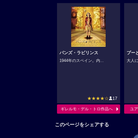
パンズ・ラビリンス
プー
1944年のスペイン。内...
大人に
★★★★☆
17
ギレルモ・デル・トロ作品へ
ユア
このページをシェアする