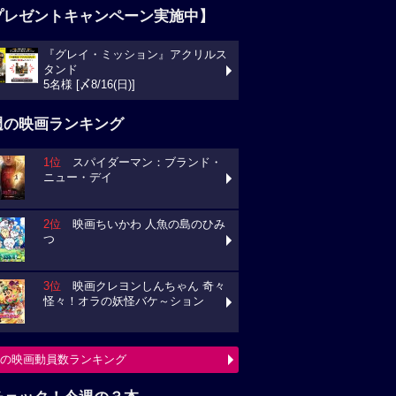
プレゼントキャンペーン実施中】
『グレイ・ミッション』アクリルス
タンド
5名様 [〆8/16(日)]
週の映画ランキング
1位
スパイダーマン：ブランド・
ニュー・デイ
2位
映画ちいかわ 人魚の島のひみ
つ
3位
映画クレヨンしんちゃん 奇々
怪々！オラの妖怪バケ～ション
の映画動員数ランキング