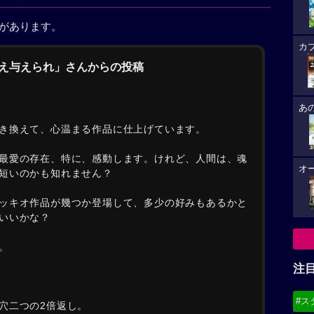
稿があります。
カ
与え与えられ」さんからの投稿
あ
き換えて、心温まる作品に仕上げています。
最愛の存在、特に、感動します。けれど、人間は、魂
オ
短いのかも知れません？
ッキオ作品が幾つか登場して、多少の好みもあるかと
いいかな？
。
注
#ス
穴二つの2倍返し。