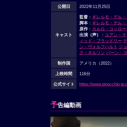
公開日
2022年11月25日
監督
：
ギレルモ・デル・
脚本
：
ギレルモ・デル・
原作
：
カルロ・コッロー
キャスト
出演（声）
：
ユアン・マ
ィッド・ブラッドリー
ン・ヴォルフハルト
ジ
ク・ネルソン
バーン・
制作国
アメリカ（2022）
上映時間
116分
公式サイト
https://www.pinocchio-jp.
予
告編動画