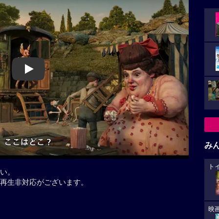
Play
み
ト
い。
再生非対応がございます。
映