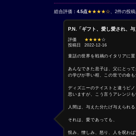
総合評価：
4.5点
★★★★☆
、2件の投
P.N.「ギフト、愛し愛され、
評価
★★★★
☆
投稿日
2022-12-16
童話の世界を戦禍のイタリアに置
あんなできた息子は、父にとって
の学びが早い程、この世での命も
ディズニーのテイストと違うピノ
思いますが、こう言うアレンジも
人間は、与えた分たげ与えられる
それは、愛であっても、
恨み、憎しみ、怒り、人を呪わば