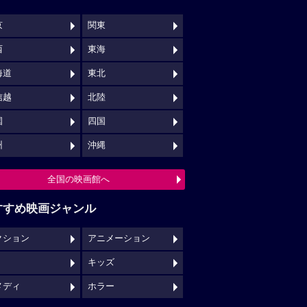
京
関東
西
東海
海道
東北
信越
北陸
国
四国
州
沖縄
全国の映画館へ
すすめ映画ジャンル
クション
アニメーション
キッズ
メディ
ホラー