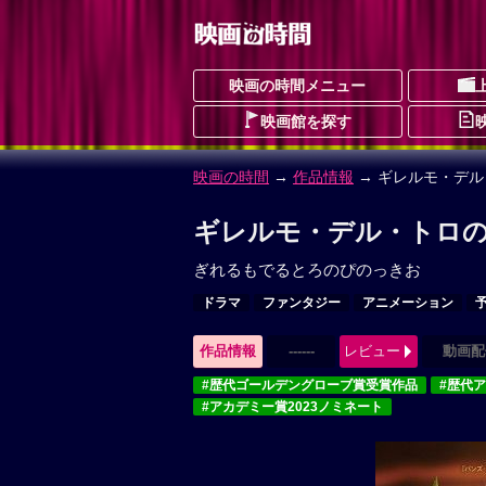
映画の時間メニュー
映画館を探す
映画の時間
→
作品情報
→ ギレルモ・デ
ギレルモ・デル・トロの
ぎれるもでるとろのぴのっきお
ドラマ
ファンタジー
アニメーション
作品情報
------
レビュー
動画配
#歴代ゴールデングローブ賞受賞作品
#歴代
#アカデミー賞2023ノミネート