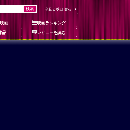
今見る映画検索
の映画
映画ランキング
作品
レビューを読む