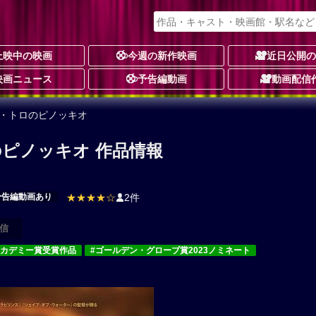
上映中の映画
今週の新作映画
近日公開
映画ニュース
予告編動画
動画配信
ル・トロのピノッキオ
ピノッキオ 作品情報
予告編動画あり
★★★★☆
2件
信
アカデミー賞受賞作品
#ゴールデン・グローブ賞2023ノミネート