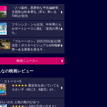
「八つ墓村」悪夢的な予告編解禁、
主題歌は松本孝弘（B’z）率いる
TMGが担当
フランシス・ンら出演。中年男たち
がボートレースに挑む「逆流の男た
ち」
『ブルーヘロン』10月23日(金)公開
決定！ポスタービジュアル&特報解
禁―ある家族を巡る今...
映画ニュースへ
んなの映画レビュー
イ・ストーリー5
★★★★★
最近街を歩いていても
小さい子（特に3、4歳児）がi...
画ちいかわ 人魚の島のひみつ
★★★★
☆ 小6の子供と行きまし