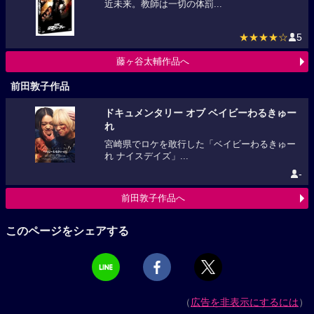
近未来。教師は一切の体罰...
★★★★☆
5
藤ヶ谷太輔作品へ
前田敦子作品
ドキュメンタリー オブ ベイビーわるきゅー
れ
宮崎県でロケを敢行した「ベイビーわるきゅー
れ ナイスデイズ」...
-
前田敦子作品へ
このページをシェアする
（
広告を非表示にするには
）