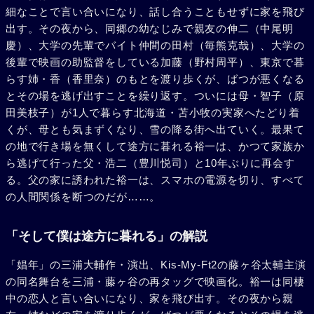
細なことで言い合いになり、話し合うこともせずに家を飛び
出す。その夜から、同郷の幼なじみで親友の伸二（中尾明
慶）、大学の先輩でバイト仲間の田村（毎熊克哉）、大学の
後輩で映画の助監督をしている加藤（野村周平）、東京で暮
らす姉・香（香里奈）のもとを渡り歩くが、ばつが悪くなる
とその場を逃げ出すことを繰り返す。ついには母・智子（原
田美枝子）が1人で暮らす北海道・苫小牧の実家へたどり着
くが、母とも気まずくなり、雪の降る街へ出ていく。最果て
の地で行き場を無くして途方に暮れる裕一は、かつて家族か
ら逃げて行った父・浩二（豊川悦司）と10年ぶりに再会す
る。父の家に誘われた裕一は、スマホの電源を切り、すべて
の人間関係を断つのだが……。
「そして僕は途方に暮れる」の解説
「娼年」の三浦大輔作・演出、Kis-My-Ft2の藤ヶ谷太輔主演
の同名舞台を三浦・藤ヶ谷の再タッグで映画化。裕一は同棲
中の恋人と言い合いになり、家を飛び出す。その夜から親