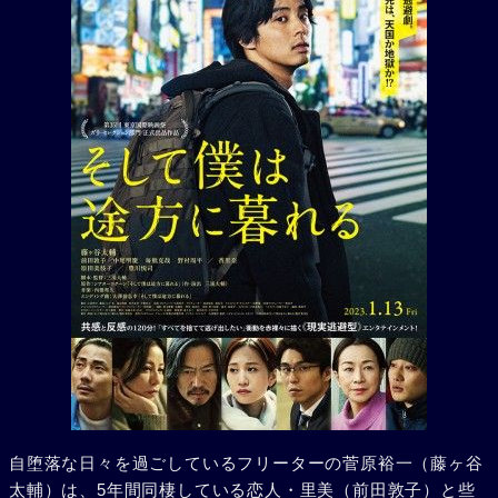
自堕落な日々を過ごしているフリーターの菅原裕一（藤ヶ谷
太輔）は、5年間同棲している恋人・里美（前田敦子）と些