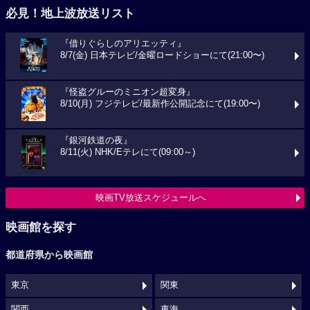
必見！地上波放送リスト
『借りぐらしのアリエッティ』
8/7(金) 日本テレビ/金曜ロードショーにて(21:00〜)
『怪盗グルーのミニオン超変身』
8/10(月) フジテレビ/最新作公開記念にて(19:00〜)
『銀河鉄道の夜』
8/11(火) NHK/Eテレにて(09:00～)
映画TV放送スケジュールへ
映画館を探す
都道府県から映画館
東京
関東
関西
東海