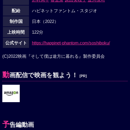
配給
ハピネットファントム・スタジオ
制作国
日本（2022）
上映時間
122分
公式サイト
https://happinet-phantom.com/soshiboku/
(C)2022映画『そして僕は途方に暮れる』製作委員会
動
画配信で映画を観よう！
[PR]
予
告編動画