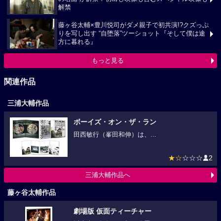
解禁
藤ヶ谷太輔×豊川悦司がダメ親子で初共演!?クズっぷ
りを写し出す “自堕落”ツーショット『そして僕は途
方に暮れる』
もっと見る
関連作品
三浦大輔作品
ボーイズ・オン・ザ・ラン
田西敏行（峯田和伸）は、...
★☆
☆☆☆
2
三浦大輔作品へ
藤ヶ谷太輔作品
劇場版 仮面ティーチャー