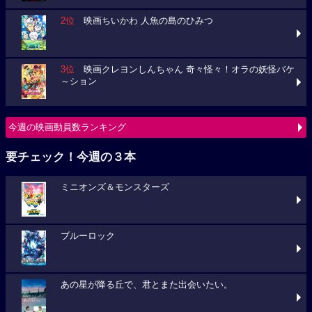
2位
映画ちいかわ 人魚の島のひみつ
3位
映画クレヨンしんちゃん 奇々怪々！オラの妖怪バケ
～ション
今週の映画動員数ランキング
要チェック！今週の３本
ミニオンズ＆モンスターズ
ブルーロック
あの星が降る丘で、君とまた出会いたい。