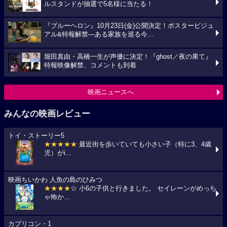
ルスタンドが抽選で5名様に当たる！
『ブルーヘロン』10月23日(金)公開決定！ポスタービジュ
アル&特報解禁―ある家族を巡る今...
堀田真由・高橋一生が声優に決定！『ghost／夜の果て』
特報映像解禁、コメントも到着
映画ニュースへ
みんなの映画レビュー
トイ・ストーリー5
★★★★★
最近街を歩いていても小さい子（特に3、4歳
児）がi...
映画ちいかわ 人魚の島のひみつ
★★★★
☆ 小6の子供と行きました。 セイレーンがめっち
ゃ怖か...
カプリコン・1