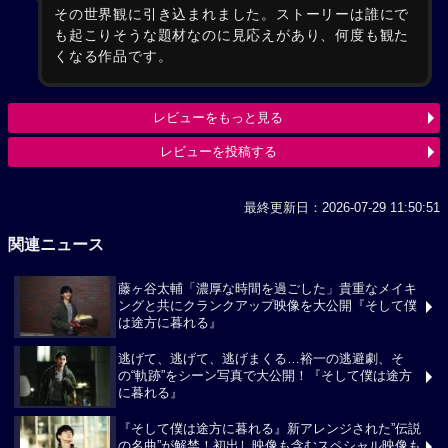
その世界観に引き込まれました。ストーリーは誰にで
も起こりそうな題材なのに見応えがあり、何度も観た
くなる作品です。
レビューをもっと見る
レビューを投稿する
最終更新日：2026-07-29 11:50:51
関連ニュース
藤ヶ谷太輔「濃厚な時間を過ごした」貴重なメイキ
ングと共にクランクアップ映像を大公開『そして僕
は途方に暮れる』
逃げて、逃げて、逃げまくる…裕一の逃避劇、そ
の“軌跡”をシーン写真で大公開！『そして僕は途方
に暮れる』
『そして僕は途方に暮れる』新アレンジされた”伝説
の名曲”が解禁！初出し映像も含むスペシャル映像も