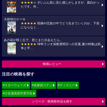
★★★★
☆ ずいぶん前に見た感じがしますが、面白かっ
たです。作...
大統領のケーキ
★★★★★
戦禍や圧政の中でどう生きていくのか、下劣
にならなく...
あの花が咲く丘で、君とまた出会えたら。
★★★★★
NHKラジオ深夜便明日への言葉,夏の特集は戦
争と平...
映画レビュー
注目の映画を探す
#スターウォーズ
#名探偵コナン
#ディズニー
#少女漫画原作実写化
シリーズ・映画祭作品を探す