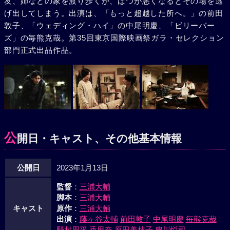
友、姉などの家を渡り歩くが、ばつが悪くなるとその場を逃
げ出してしまう。出演は、「もっと超越した所へ。」の前田
敦子、「ウェディング・ハイ」の中尾明慶、「ビリーバー
ズ」の毎熊克哉。第35回東京国際映画祭ガラ・セレクション
部門正式出品作品。
公
開日・キャスト、その他基本情報
公開日
2023年1月13日
監督
：
三浦大輔
脚本
：
三浦大輔
キャスト
原作
：
三浦大輔
出演
：
藤ヶ谷太輔
前田敦子
中尾明慶
毎熊克哉
野村周平
香里奈
原田美枝子
豊川悦司