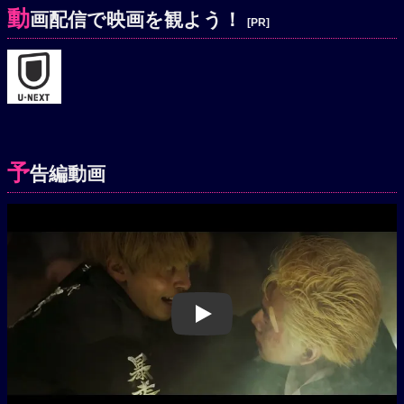
動
画配信で映画を観よう！
[PR]
予
告編動画
Play