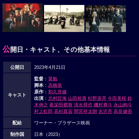
公
開日・キャスト、その他基本情報
公開日
2023年4月21日
監督
：
英勉
脚本
：
高橋泉
原作
：
和久井健
キャスト
出演
：
北村匠海
山田裕貴
杉野遥亮
今田美桜
鈴
木伸之
眞栄田郷敦
清水尋也
磯村勇斗
永山絢斗
村上虹郎
高杉真宙
間宮祥太朗
吉沢亮
高良健吾
配給
ワーナー・ブラザース映画
制作国
日本（2023）