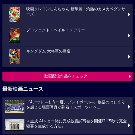
映画クレヨンしんちゃん 超華麗！灼熱のカスカベダンサ
ーズ
プロジェクト・ヘイル・メアリー
キングダム 大将軍の帰還
動画配信作品をチェック
最新映画ニュース
『4アウト ─もう一度、プレイボール─』物語のはじまり
を感じる場面写真が到着！スポーツイベ...
＜生成 AI＞と一緒に完成披露試写会を開催!?『5秒で完全
犯罪を生成する方法』