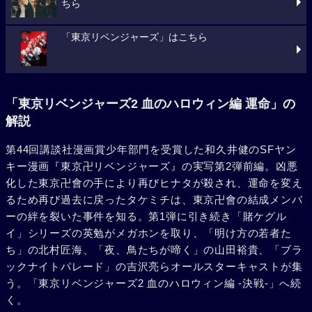
ちら
キーから場地を奪還してほしいと頼まれたタケミチ。場地を
慕う千冬（高杉真宙）。それぞれの思いが交錯し……。
「東京リベンジャーズ」はこちら
「東京リベンジャーズ2 血のハロウィン編 運命」の
解説
第44回講談社漫画賞少年部門を受賞した和久井健のSFヤン
キー漫画『東京卍リベンジャーズ』の実写第2弾前編。凶悪
化した東京卍會の手により再びヒナタが殺され、運命を変え
るため再び過去に戻ったタケミチは、東京卍會の結成メンバ
ーの絆を裂いた事件を知る。第1弾に引き続き「賭ケグル
イ」シリーズの英勉がメガホンを取り、「明け方の若者た
ち」の北村匠海、「夜、鳥たちが啼く」の山田裕貴、「ブラ
ックナイトパレード」の吉沢亮らオールスターキャストが集
う。「東京リベンジャーズ2 血のハロウィン編 -決戦-」へ続
く。