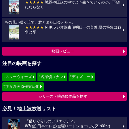
★★★★★
戦禍や圧政の中でどう生きていくのか、下劣
にならなく...
あの花が咲く丘で、君とまた出会えたら。
★★★★★
NHKラジオ深夜便明日への言葉,夏の特集は戦
争と平...
映画レビュー
注目の映画を探す
#スターウォーズ
#名探偵コナン
#ディズニー
#少女漫画原作実写化
シリーズ・映画祭作品を探す
必見！地上波放送リスト
『借りぐらしのアリエッティ』
8/7(金) 日本テレビ/金曜ロードショーにて(21:00〜)