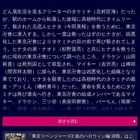
どん底生活を送るフリーターのタケミチ（北村匠海）だった
が、駅のホームから転落した途端に高校時代にタイムリー
プ。殺された元恋人ヒナタ（今田美桜）を救うために、東京
卍會に潜入する。しかし一度は救ったはずのヒナタが、凶悪
化した東京卍會によりタケミチの目の前で再び殺されてしま
う。ヒナタの弟・ナオト（杉野遥亮）と共にヒナタを救うた
めに現在の東京卍會について調べたところ、ドラケン（山田
裕貴）は死刑囚として収監され、マイキー（吉沢亮）は稀咲
（間宮祥太朗）に操られ、東京卍會は凶悪化した組織となり
果てており、ヒナタを殺害したのは高校時代のタケミチの親
友・アッくん（磯村勇斗）だった。運命を変えるためにタケ
ミチは再び過去へ行き、東京卍會の結成メンバーであるマイ
キー、ドラケン、三ツ谷（眞栄田郷敦）、パーちん（堀家一
希）、場地（永山絢斗）、一虎（村上虹郎）の6人の絆を引
き裂いた悲しい事件を知る。その事件を契機に、東京卍會は
続きを読む
半間（清水尋也）と一虎、そして謎のNo.1が仕切る芭流覇羅
（ばるはら）と敵対。マイキーを憎む一虎、一虎の思いを利
「東京リベンジャーズ2 血のハロウィン編 決戦」はこ
用する稀咲、突如東京卍會から芭流覇羅に寝返る場地。マイ