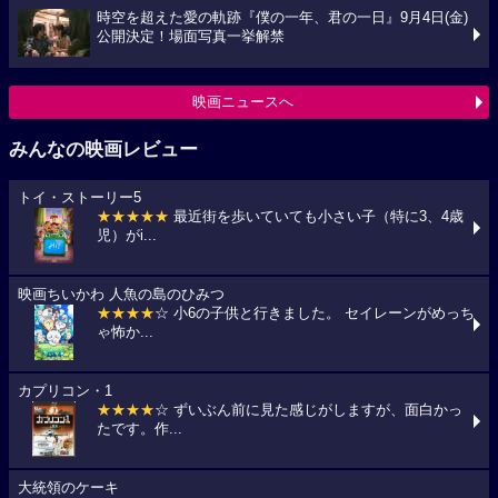
時空を超えた愛の軌跡『僕の一年、君の一日』9月4日(金)
公開決定！場面写真一挙解禁
映画ニュースへ
みんなの映画レビュー
トイ・ストーリー5
★★★★★
最近街を歩いていても小さい子（特に3、4歳
児）がi...
映画ちいかわ 人魚の島のひみつ
★★★★
☆ 小6の子供と行きました。 セイレーンがめっち
ゃ怖か...
カプリコン・1
★★★★
☆ ずいぶん前に見た感じがしますが、面白かっ
たです。作...
大統領のケーキ