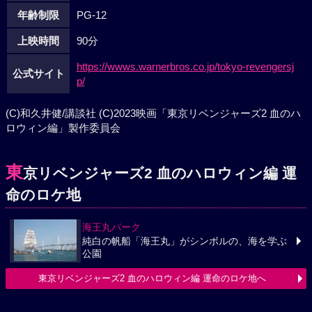
年齢制限
PG-12
上映時間
90分
https://wwws.warnerbros.co.jp/tokyo-revengersj
公式サイト
p/
(C)和久井健/講談社 (C)2023映画「東京リベンジャーズ2 血のハ
ロウィン編」製作委員会
東
京リベンジャーズ2 血のハロウィン編 運
命のロケ地
海王丸パーク
純白の帆船「海王丸」がシンボルの、海を学ぶ
公園
東京リベンジャーズ2 血のハロウィン編 運命のロケ地へ