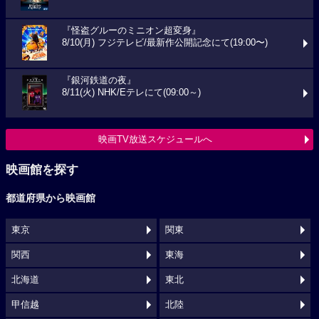
『怪盗グルーのミニオン超変身』
8/10(月) フジテレビ/最新作公開記念にて(19:00〜)
『銀河鉄道の夜』
8/11(火) NHK/Eテレにて(09:00～)
映画TV放送スケジュールへ
映画館を探す
都道府県から映画館
東京
関東
関西
東海
北海道
東北
甲信越
北陸