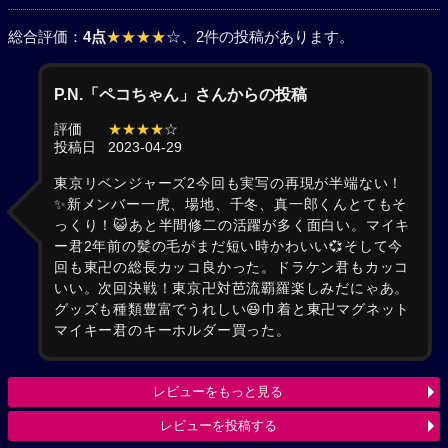
総合評価：
4点
★★★★
☆
、2件の投稿があります。
P.N.「ペコちゃん」さんからの投稿
評価
★★★★
☆
投稿日
2023-04-29
東京リベンジャーズ2今回も実写の再現が半端ない！
✨新メンバー一虎、場地、千冬、真一郎くんとてもそ
っくり！😺あと半間修二の活躍が多く面白い。マイキ
ー君2年前の髪の毛がまだ短い時かわいい💞そして今
回も東卍の総長カッコ良かった。ドラケン君もカッコ
いい。次回決戦！東京卍対芭流覇羅楽しみだにゃあ。
グッズも種類豊富でうれしい😆巾着と東卍マグネット
マイキー君のキーホルダー買った。
レビューをもっと見る
レビューを投稿する