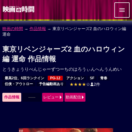
映画の時間
→
作品情報
→ 東京リベンジャーズ2 血のハロウィン編
運命
東京リベンジャーズ2 血のハロウィン
編 運命 作品情報
とうきょうりべんじゃーずつーちのはろうぃんへんうんめい
最高2位、6回ランクイン
PG-12
アクション
SF
青春
任侠・アウトロー
予告編動画あり
★★★★
☆
2件
作品情報
------
レビュー
動画配信